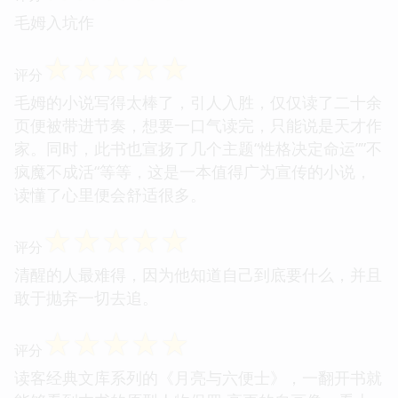
毛姆入坑作
☆
☆
☆
☆
☆
评分
毛姆的小说写得太棒了，引人入胜，仅仅读了二十余
页便被带进节奏，想要一口气读完，只能说是天才作
家。同时，此书也宣扬了几个主题“性格决定命运””不
疯魔不成活“等等，这是一本值得广为宣传的小说，
读懂了心里便会舒适很多。
☆
☆
☆
☆
☆
评分
清醒的人最难得，因为他知道自己到底要什么，并且
敢于抛弃一切去追。
☆
☆
☆
☆
☆
评分
读客经典文库系列的《月亮与六便士》，一翻开书就