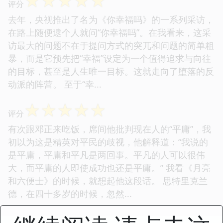
☆
☆
☆
☆
☆
评分
去年，央视推出了名为《你幸福吗》的一系列采访，
在路上随便逮个人就问“你幸福吗”。在我看来，这采
访最大的问题不在于提问方式的突兀和问题的简单粗
暴，而是它预先把“幸福”设定为一个值得追求与向往
的目标，甚至是人生唯一目标。这就走向了堕落的反
动派的阵营。 至于“幸...
☆
☆
☆
☆
☆
评分
有次跟邓正来吃饭，席间他批判现在人的“平庸”，我
初以为这是精英对平民的歧视，他解释道：“我说的
是平庸，平庸和平凡是两回事。平凡的人可以很伟
大，而平庸的人即使成功也还是平庸。” 我看《月亮
和六便士》的时候，就想起他这段话。 思特里克兰
德，在四十多岁的时候，忽然...