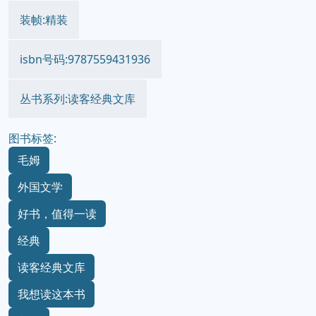
装帧:精装
isbn号码:9787559431936
丛书系列:读客经典文库
图书标签:
毛姆
外国文学
好书，值得一读
经典
读客经典文库
我想读这本书