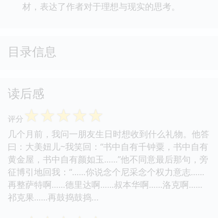
材，表达了作者对于理想与现实的思考。
目录信息
读后感
☆
☆
☆
☆
☆
评分
几个月前，我问一朋友生日时想收到什么礼物。他答
曰：大美妞儿~我笑回：“书中自有千钟粟，书中自有
黄金屋，书中自有颜如玉……”他不同意最后那句，旁
征博引地回我：“……你说念个尼采念个权力意志……
再整萨特啊……德里达啊……叔本华啊……洛克啊……
祁克果……再鼓捣鼓捣...