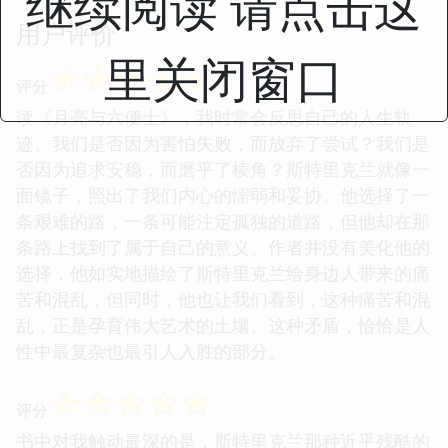
继续阅读 请点击这
用户评价
里关闭窗口
☆
☆
☆
☆
☆
评分
读《月亮与六便士》，我时常会反思自己的人生轨
迹。我们是否因为害怕失败，而放弃了尝试？我们是
否因为追求安稳，而磨平了棱角？斯特里克兰就像一
面镜子，照出了我们内心的懦弱和妥协。他选择了一
条艰难的路，一条可能注定孤独的道路，但他却在那
条路上找到了属于自己的意义。作者并没有美化他的
选择，他如实地描绘了斯特里克兰给身边人带来的痛
苦和混乱，但同时，他也让我们看到，这种痛苦和混
乱，正是孕育伟大艺术的土壤。这种矛盾，恰恰是人
性中最复杂也最引人入胜的部分。
☆
☆
☆
☆
☆
评分
书中对我触动最深的是，斯特里克兰那种近乎残酷的