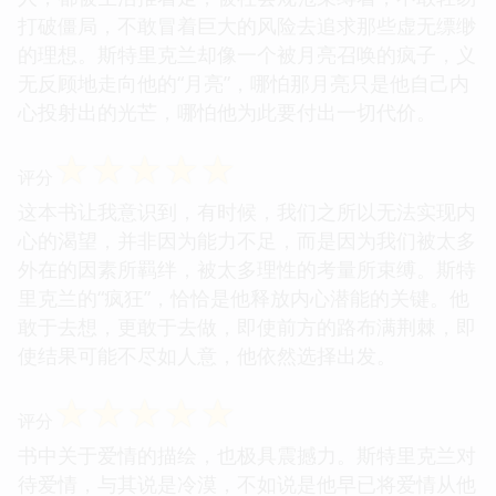
打破僵局，不敢冒着巨大的风险去追求那些虚无缥缈
的理想。斯特里克兰却像一个被月亮召唤的疯子，义
无反顾地走向他的“月亮”，哪怕那月亮只是他自己内
心投射出的光芒，哪怕他为此要付出一切代价。
☆
☆
☆
☆
☆
评分
这本书让我意识到，有时候，我们之所以无法实现内
心的渴望，并非因为能力不足，而是因为我们被太多
外在的因素所羁绊，被太多理性的考量所束缚。斯特
里克兰的“疯狂”，恰恰是他释放内心潜能的关键。他
敢于去想，更敢于去做，即使前方的路布满荆棘，即
使结果可能不尽如人意，他依然选择出发。
☆
☆
☆
☆
☆
评分
书中关于爱情的描绘，也极具震撼力。斯特里克兰对
待爱情，与其说是冷漠，不如说是他早已将爱情从他