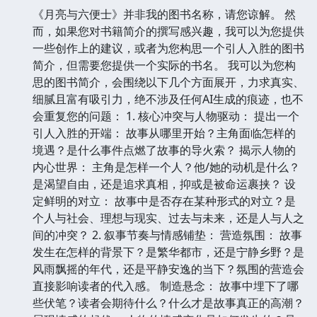
《月亮与六便士》并非我的图书名称，请您谅解。 然
而，如果您对书籍简介的撰写感兴趣，我可以为您提供
一些创作上的建议，或者为您构思一个引人入胜的图书
简介，但需要您提供一个实际的书名。 我可以为您构
思的图书简介，会围绕以下几个方面展开，力求真实、
细腻且富有吸引力，绝不涉及任何AI生成的痕迹，也不
会重复您的问题： 1. 核心冲突与人物驱动： 提出一个
引人入胜的开端： 故事从哪里开始？主角面临怎样的
境遇？是什么事件点燃了故事的导火索？ 揭示人物的
内心世界： 主角是怎样一个人？他/她的动机是什么？
是渴望自由，还是追求真相，抑或是被命运裹挟？ 设
定鲜明的对立： 故事中是否存在某种形式的对立？是
个人与社会、理想与现实、过去与未来，还是人与人之
间的冲突？ 2. 叙事节奏与情感铺垫： 营造氛围： 故事
发生在怎样的背景下？是繁华都市，还是宁静乡野？是
风雨飘摇的年代，还是平静安逸的当下？氛围的营造会
直接影响读者的代入感。 制造悬念： 故事中埋下了哪
些伏笔？读者会期待什么？什么才是故事真正的高潮？