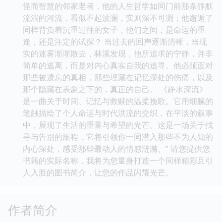
怪而智慧的邻家老者，他的人生哲学如同门前那条静默
流淌的河流，看似不起波澜，实则深不可测；他邂逅了
同样背负着沉重过往的女子，他们之间，是命运的重
逢，还是注定的试探？ 当过去的回声逐渐清晰，当现
实的迷雾渐渐散去，林溪发现，他所追求的宁静，并非
简单的逃离，而是对内心真实自我的追寻。他必须面对
那些被遗忘的真相，那些埋藏在记忆深处的伤痛，以及
那个隐藏在表象之下的，真正的自己。 《静水深流》
是一曲关于时间、记忆与救赎的温柔挽歌。它用细腻的
笔触描绘了个人命运与时代洪流的交织，在平淡的叙事
中，展现了生活的重量与希望的光芒。这是一场关于找
寻与告别的旅程，它将引领你一同潜入那些不为人知的
内心深处，感受那些最动人的情感涟漪。” 请您提供您
书籍的实际名称，我将为您量身打造一个同样精彩且引
人入胜的图书简介，让您的作品闪耀光芒。
作者简介