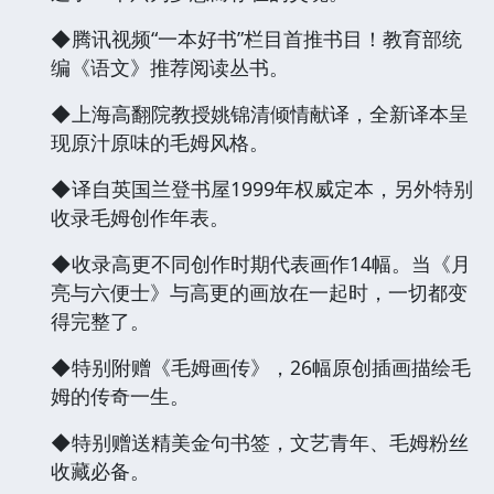
◆腾讯视频“一本好书”栏目首推书目！教育部统
编《语文》推荐阅读丛书。
◆上海高翻院教授姚锦清倾情献译，全新译本呈
现原汁原味的毛姆风格。
◆译自英国兰登书屋1999年权威定本，另外特别
收录毛姆创作年表。
◆收录高更不同创作时期代表画作14幅。当《月
亮与六便士》与高更的画放在一起时，一切都变
得完整了。
◆特别附赠《毛姆画传》，26幅原创插画描绘毛
姆的传奇一生。
◆特别赠送精美金句书签，文艺青年、毛姆粉丝
收藏必备。