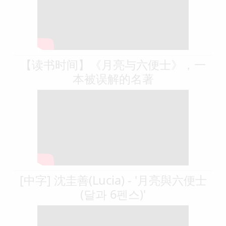
【读书时间】《月亮与六便士》，一
本被误解的名著
[中字] 沈圭善(Lucia) - '月亮與六便士
(달과 6펜스)'