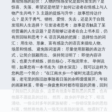
展现情感的起伏： 人物的情感变化是如何发生的？是
惊喜、失落、希望还是绝望？如何让读者在情感上与人
物产生共鸣？ 3. 主题的提炼与升华： 故事想传达什
么？ 是关于勇气、牺牲、爱情、失去，还是关于自我
发现和人生选择？ 引发读者思考： 故事是否触及了某
些普遍的人生议题？是否能够让读者在合上书本后，仍
有所回味和思考？ 4. 语言风格的把握： 选择恰当的词
汇： 用生动、形象、富有感染力的语言来描绘人物、
场景和情感。 避免陈词滥调： 尽量使用新颖的表达方
式，让简介脱颖而出。 保持简洁明了： 即使内容详
实，也要力求精炼，抓住核心，不拖泥带水。 举例说
明，如果您有一本书名为《静水深流》，我可以这样为
您构思一个简介： “在江南水乡一个被时光遗忘的角
落，老宅里的陈旧故事随着日落的余晖缓缓展开。年轻
的画家林溪，带着一身疲惫和对都市喧嚣的厌倦，回到
了阔别已久的故乡。这里有他童年最熟悉的风景，也有
他最不愿提及的过往。 然而，故乡的平静之下，暗流
涌动。一份尘封多年的家族秘密，一份错综复杂的恩怨
纠葛，悄然将他卷入一场无法逃脱的漩涡。他遇到了古