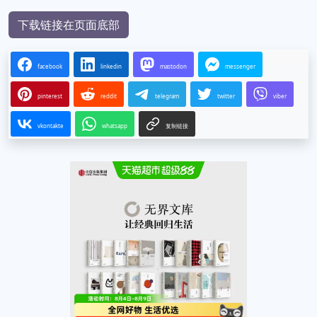
下载链接在页面底部
facebook
linkedin
mastodon
messenger
pinterest
reddit
telegram
twitter
viber
vkontakte
whatsapp
复制链接