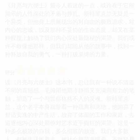
《月亮与六便士》最令人着迷的一点，或许在于它所
揭示的人性深处的矛盾与挣扎。斯特里克兰无疑是一
个异类，但他身上所展现出的对自由的极致追求，对
内心的忠诚，以及那种不妥协的生命态度，却又在某
种程度上触动了我们内心深处最隐秘的渴望。我们或
许不敢像他那样，但我们却能从他的故事中，找到一
种释放自我的勇气，一种打破束缚的力量。
☆
☆
☆
☆
☆
评分
读《月亮与六便士》这本书，总让我有一种说不清道
不明的震撼感。毛姆用他那冷静而又充满洞察力的笔
触，塑造了一个与世俗格格不入的灵魂。斯特里克
兰，这个名字本身就带着一种疏离和决绝，他抛弃了
舒适安逸的中产生活，放弃了体面的工作和家庭，去
追逐他内心深处那份对艺术近乎癫狂的渴望。这是一
种多么极致的自我，多么彻底的放逐。我们大多数
人，都被生活推着走，被社会规范束缚着，不敢轻易