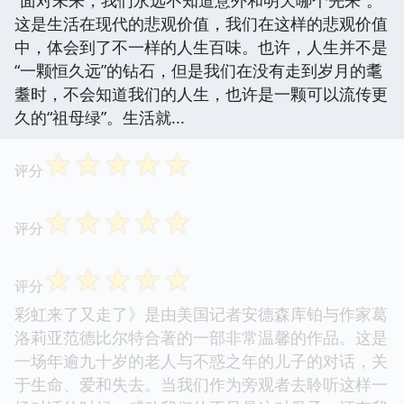
“面对未来，我们永远不知道意外和明天哪个先来”。
这是生活在现代的悲观价值，我们在这样的悲观价值
中，体会到了不一样的人生百味。也许，人生并不是
“一颗恒久远”的钻石，但是我们在没有走到岁月的耄
耋时，不会知道我们的人生，也许是一颗可以流传更
久的“祖母绿”。生活就...
☆
☆
☆
☆
☆
评分
☆
☆
☆
☆
☆
评分
☆
☆
☆
☆
☆
评分
彩虹来了又走了》是由美国记者安德森库铂与作家葛
洛莉亚范德比尔特合著的一部非常温馨的作品。这是
一场年逾九十岁的老人与不惑之年的儿子的对话，关
于生命、爱和失去。当我们作为旁观者去聆听这样一