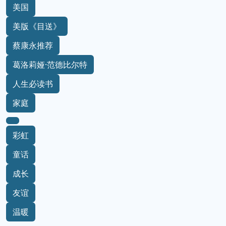
美国
美版《目送》
蔡康永推荐
葛洛莉娅·范德比尔特
人生必读书
家庭
彩虹
童话
成长
友谊
温暖