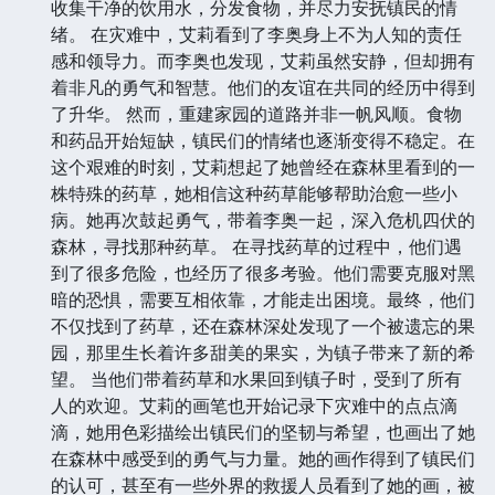
收集干净的饮用水，分发食物，并尽力安抚镇民的情
绪。 在灾难中，艾莉看到了李奥身上不为人知的责任
感和领导力。而李奥也发现，艾莉虽然安静，但却拥有
着非凡的勇气和智慧。他们的友谊在共同的经历中得到
了升华。 然而，重建家园的道路并非一帆风顺。食物
和药品开始短缺，镇民们的情绪也逐渐变得不稳定。在
这个艰难的时刻，艾莉想起了她曾经在森林里看到的一
株特殊的药草，她相信这种药草能够帮助治愈一些小
病。她再次鼓起勇气，带着李奥一起，深入危机四伏的
森林，寻找那种药草。 在寻找药草的过程中，他们遇
到了很多危险，也经历了很多考验。他们需要克服对黑
暗的恐惧，需要互相依靠，才能走出困境。最终，他们
不仅找到了药草，还在森林深处发现了一个被遗忘的果
园，那里生长着许多甜美的果实，为镇子带来了新的希
望。 当他们带着药草和水果回到镇子时，受到了所有
人的欢迎。艾莉的画笔也开始记录下灾难中的点点滴
滴，她用色彩描绘出镇民们的坚韧与希望，也画出了她
在森林中感受到的勇气与力量。她的画作得到了镇民们
的认可，甚至有一些外界的救援人员看到了她的画，被