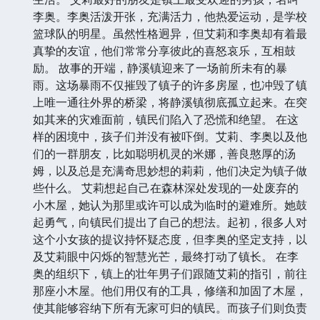
李奥。李奥活泼开张，充满活力，他热爱运动，是学校
篮球队的明星。虽然性格迥异，但艾莉和李奥却有着最
真挚的友谊，他们常常分享彼此的喜怒哀乐，互相鼓
励。 故事的开端，静溪镇迎来了一场前所未有的暴
雨。这场暴雨不仅摧毁了镇子的许多房屋，也冲毁了镇
上唯一通往外界的桥梁，将静溪镇彻底孤立起来。在突
如其来的灾难面前，镇民们陷入了恐慌和绝望。 在这
样的困境中，孩子们并没有被吓倒。艾莉、李奥以及他
们的一群朋友，比如聪明机灵的米娜，善良憨厚的汤
姆，以及总是充满奇思妙想的莉莉，他们决定为镇子做
些什么。 艾莉想起自己在森林深处发现的一处废弃的
小木屋，她认为那里或许可以成为临时的避难所。她鼓
起勇气，向镇民们提出了自己的想法。起初，很多人对
这个小女孩的提议持怀疑态度，但李奥的坚定支持，以
及艾莉眼中闪烁的智慧光芒，最终打动了镇长。 在李
奥的组织下，镇上的壮年男子们跟随艾莉的指引，前往
那座小木屋。他们用仅有的工具，修缮和加固了木屋，
使其能够容纳下所有无家可归的镇民。而孩子们则负责