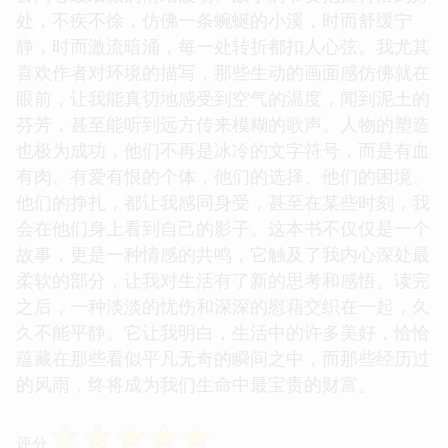
处，不疾不徐，仿佛一条蜿蜒的小溪，时而舒缓宁
静，时而激流暗涌，每一处转折都扣人心弦。我尤其
喜欢作者对环境的描写，那些生动的画面感仿佛就在
眼前，让我能真切地感受到空气的温度，闻到泥土的
芬芳，甚至能听到远方传来模糊的歌声。人物的塑造
也极为成功，他们不再是冰冷的文字符号，而是有血
有肉、有爱有恨的个体，他们的选择、他们的困境、
他们的挣扎，都让我感同身受，甚至在某些时刻，我
会在他们身上看到自己的影子。这本书不仅仅是一个
故事，更是一种情感的共鸣，它触及了我内心深处最
柔软的部分，让我对生活有了新的思考和感悟。读完
之后，一种淡淡的忧伤和深深的慰藉交织在一起，久
久不能平静。它让我明白，生活中的许多美好，恰恰
蕴藏在那些看似平凡无奇的瞬间之中，而那些经历过
的风雨，终将成为我们生命中最宝贵的财富。
☆
☆
☆
☆
☆
评分