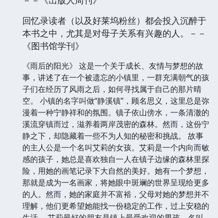
－－《出版人周刊》
回忆录读者（以及好莱坞粉丝）都会投入沉醉于
本书之中，尤其是对母子关系有兴趣的人。－－
《图书馆学刊》
《雨后的阳光》 这是一个关于成长、友情与梦想的故
事，讲述了在一个被遗忘的小镇里，一群充满朝气的孩
子们在经历了风雨之后，如何寻找属于自己的那片晴
空。 小镇的名字叫做“静溪镇”，顾名思义，这里总是弥
漫着一种宁静祥和的氛围。镇子依山傍水，一条清澈的
溪流穿镇而过，滋养着两岸茂密的森林。然而，这份宁
静之下，却隐藏着一些不为人知的秘密和挑战。 故事
的主人公是一个名叫艾莉的女孩。艾莉是一个内向而敏
感的孩子，她总是喜欢独自一人在镇子边缘的森林里探
险，用她的画笔记录下大自然的美好。她有一个梦想，
那就是成为一名画家，将她眼中斑斓的世界呈现给更多
的人。然而，她的家庭并不富裕，父母对她的梦想并不
理解，他们更希望她能找一份稳定的工作，过上安稳的
生活。 艾莉最好的朋友是镇上最受欢迎的男孩，名叫