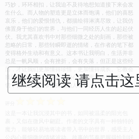
巧妙，环环相扣，让我迫不及待地想知道接下来会发
生什么。而人物的塑造更是立体而饱满，他们的喜怒
哀乐，他们的爱恨情仇，都描绘得淋漓尽致，让我仿
佛置身于他们的世界，与他们一同经历人生的起起伏
伏。我尤其喜欢书中对那些细微之处的刻画，那些被
忽略的日常，那些转瞬即逝的情绪，在作者的笔下都
变得格外生动和有意义。这本书让我明白，生活并非
总是一帆风顺，会有挫折，会有失落，但正是这些经
历，才让我们更加懂得珍惜，更加懂得成长。它教会
继续阅读 请点击这
我用一种更宽容、更平和的心态去面对生活中的一
切，也让我更加珍视身边的人和事。
☆
☆
☆
☆
☆
评分
这是一本让我沉浸其中的书，如同被温柔的阳光包
裹，又似在微风中翩跹。作者的文字具有一种独特的
魔力，能够轻易地将读者带入书中的世界，感受主人
公内心最细微的情绪波动。故事的节奏把握得恰到好