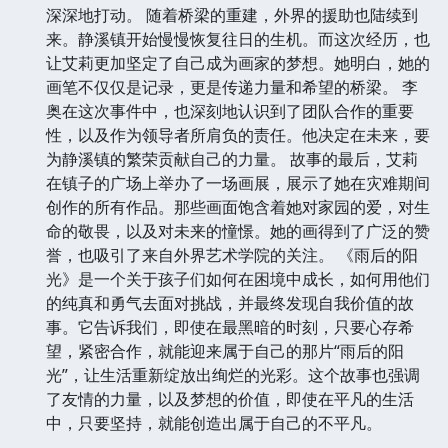
深深地打动。 随着桥梁的重建，外界的援助也陆续到
来。静溪镇开始慢慢恢复往日的生机。而这次经历，也
让艾莉更加坚定了自己成为画家的梦想。她明白，她的
画笔不仅仅是记录，更是传递力量和希望的桥梁。 李
奥在这次事件中，也深刻地认识到了团队合作的重要
性，以及作为领导者所肩负的责任。他决定在未来，要
为静溪镇的繁荣贡献自己的力量。 故事的最后，艾莉
在镇子的广场上举办了一场画展，展示了她在灾难期间
创作的所有作品。那些画面饱含着她对家园的爱，对生
命的敬畏，以及对未来的憧憬。她的画得到了广泛的赞
誉，也吸引了来自外界艺术学院的关注。 《雨后的阳
光》是一个关于孩子们如何在困境中成长，如何用他们
的纯真和勇气去面对挑战，并最终发现自我价值的故
事。它告诉我们，即使在最黑暗的时刻，只要心存希
望，紧密合作，就能迎来属于自己的那片“雨后的阳
光”，让生活重新绽放出绚烂的光彩。这个故事也强调
了友情的力量，以及梦想的价值，即使在平凡的生活
中，只要坚持，就能创造出属于自己的不平凡。