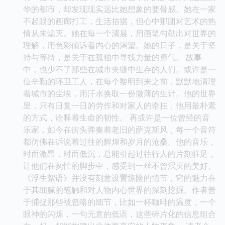
华的都市，却发现现实远比她想象的要骨感。她在一家
不起眼的画廊打工，生活拮据，但心中那团对艺术的热
情从未熄灭。她在每一个清晨，用画笔勾勒出对世界的
理解，用色彩倾诉着内心的渴望。她的日子，是关于坚
持与等待，是关于在孤独中寻找力量的勇气。 故事
中，也少不了那些在城市夹缝中生存的人们。或许是一
位辛勤的环卫工人，在每个黎明到来之前，默默地清理
着城市的尘埃，用汗水换取一份微薄的生计。他的世界
里，只有日复一日的劳作和对家人的牵挂，他用最朴素
的方式，诠释着生命的韧性。 再或许是一位曾经的音
乐家，如今在街头弹奏着老旧的萨克斯风，每一个音符
都仿佛在诉说着过往的辉煌和岁月的沧桑。他的音乐，
时而激昂，时而低沉，总能引起过往行人的片刻驻足，
让他们在匆忙的脚步中，感受到一丝不曾泯灭的美好。
《浮生絮语》并没有刻意设置惊险的情节，它的魅力在
于其细腻的笔触和对人物内心世界的深刻挖掘。作者善
于捕捉那些被忽略的细节，比如一杯咖啡的温度，一个
眼神的闪烁，一句无意的低语，这些碎片化的信息组合