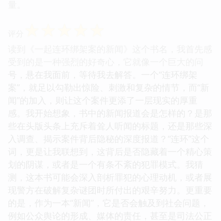
量。
☆
☆
☆
☆
☆
评分
读到《一起连环绑架案的新闻》这个书名，我首先感
受到的是一种强烈的好奇心，它就像一个巨大的问
号，悬在我面前，等待我去解答。一个“连环绑架
案”，就足以勾勒出惊险、刺激和复杂的情节，而“新
闻”的加入，则让这个案件更添了一层现实的厚重
感。我开始想象，书中的新闻报道会是怎样的？是那
些在头版头条上充斥着耸人听闻的标题，还是那些深
入调查、揭示案件背后隐秘的深度报道？“连环”这个
词，更是让我联想到，这背后是否隐藏着一个精心策
划的阴谋，或者是一个有条不紊的犯罪模式。我猜
测，这本书可能会深入剖析罪犯的心理动机，或者展
现警方在破解复杂谜团时所付出的艰辛努力。更重要
的是，作为一本“新闻”，它是否会触及到社会问题，
例如公众舆论的形成、媒体的责任，甚至是司法公正