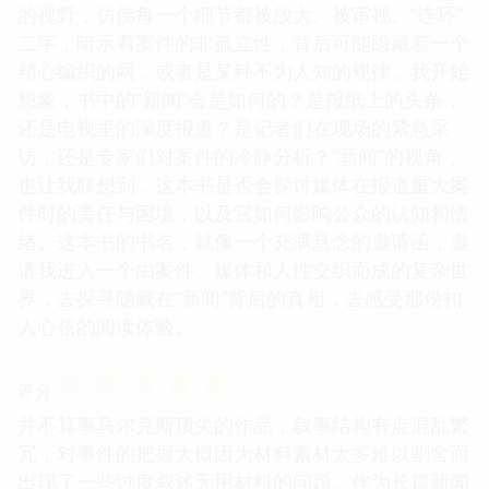
的视野，仿佛每一个细节都被放大、被审视。“连环”
二字，暗示着案件的非孤立性，背后可能隐藏着一个
精心编织的网，或者是某种不为人知的规律。我开始
想象，书中的“新闻”会是如何的？是报纸上的头条，
还是电视里的深度报道？是记者们在现场的紧急采
访，还是专家们对案件的冷静分析？“新闻”的视角，
也让我联想到，这本书是否会探讨媒体在报道重大案
件时的责任与困境，以及它如何影响公众的认知和情
绪。这本书的书名，就像一个充满悬念的邀请函，邀
请我进入一个由案件、媒体和人性交织而成的复杂世
界，去探寻隐藏在“新闻”背后的真相，去感受那份扣
人心弦的阅读体验。
☆
☆
☆
☆
☆
评分
并不算事马尔克斯顶尖的作品，叙事结构有点混乱繁
冗，对事件的把握大概因为材料素材太多难以割舍而
出现了一些过度叙述无用材料的问题。作为长篇新闻