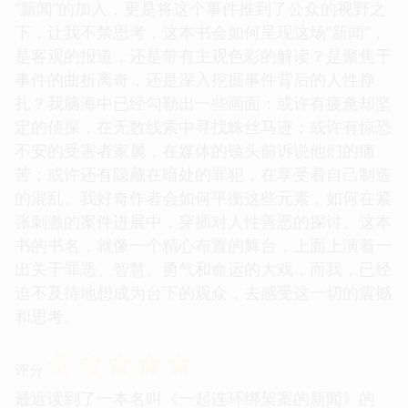
“新闻”的加入，更是将这个事件推到了公众的视野之
下，让我不禁思考，这本书会如何呈现这场“新闻”，
是客观的报道，还是带有主观色彩的解读？是聚焦于
事件的曲折离奇，还是深入挖掘事件背后的人性挣
扎？我脑海中已经勾勒出一些画面：或许有疲惫却坚
定的侦探，在无数线索中寻找蛛丝马迹；或许有惊恐
不安的受害者家属，在媒体的镜头前诉说他们的痛
苦；或许还有隐藏在暗处的罪犯，在享受着自己制造
的混乱。我好奇作者会如何平衡这些元素，如何在紧
张刺激的案件进展中，穿插对人性善恶的探讨。这本
书的书名，就像一个精心布置的舞台，上面上演着一
出关于罪恶、智慧、勇气和命运的大戏，而我，已经
迫不及待地想成为台下的观众，去感受这一切的震撼
和思考。
☆
☆
☆
☆
☆
评分
最近读到了一本名叫《一起连环绑架案的新闻》的