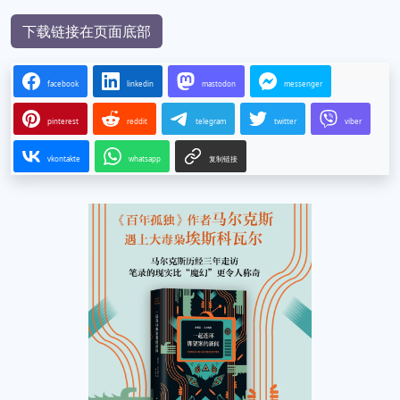
下载链接在页面底部
facebook
linkedin
mastodon
messenger
pinterest
reddit
telegram
twitter
viber
vkontakte
whatsapp
复制链接