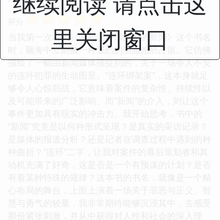
继续阅读 请点击这
☆
☆
☆
☆
☆
评分
里关闭窗口
当我第一次看到《一起连环绑架案的新闻》这个书名
时，脑海中立刻被一种强烈的画面感所占据。它仿佛
描绘了一幅由新闻媒体捕捉到的，关于一场令人不安
的连环犯罪的生动图景。“连环绑架案”，这本身就足
够令人心惊胆战，它意味着案件的复杂性、持续性以
及可能带来的广泛影响。而“新闻”的介入，则让这个
事件更加具有现实的冲击力。我开始思考，书中的
“新闻”究竟是以何种形式呈现？是真实的采访记录？
是媒体的报道分析？还是记者在调查过程中遇到的种
种曲折？“连环”二字，让我对案件的幕后策划者和其
动机充满了好奇，这是否是一个有预谋的计划？是否
有着某种特殊的规律？这本书的书名，就像是一个精
心布局的舞台，上面上演着一场关于罪恶与正义、智
慧与勇气的较量，我非常期待能够沉浸其中，去感受
那份紧张刺激，并从中获得对人性和社会的深入理