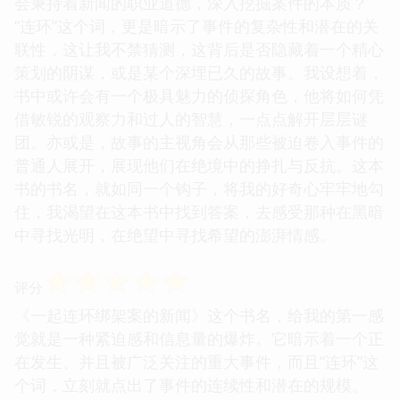
会秉持着新闻的职业道德，深入挖掘案件的本质？
“连环”这个词，更是暗示了事件的复杂性和潜在的关
联性，这让我不禁猜测，这背后是否隐藏着一个精心
策划的阴谋，或是某个深埋已久的故事。我设想着，
书中或许会有一个极具魅力的侦探角色，他将如何凭
借敏锐的观察力和过人的智慧，一点点解开层层谜
团。亦或是，故事的主视角会从那些被迫卷入事件的
普通人展开，展现他们在绝境中的挣扎与反抗。这本
书的书名，就如同一个钩子，将我的好奇心牢牢地勾
住，我渴望在这本书中找到答案，去感受那种在黑暗
中寻找光明，在绝望中寻找希望的澎湃情感。
☆
☆
☆
☆
☆
评分
《一起连环绑架案的新闻》这个书名，给我的第一感
觉就是一种紧迫感和信息量的爆炸。它暗示着一个正
在发生、并且被广泛关注的重大事件，而且“连环”这
个词，立刻就点出了事件的连续性和潜在的规模。