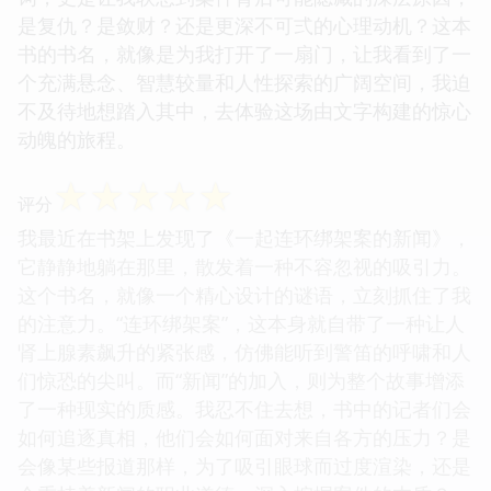
是复仇？是敛财？还是更深不可弍的心理动机？这本
书的书名，就像是为我打开了一扇门，让我看到了一
个充满悬念、智慧较量和人性探索的广阔空间，我迫
不及待地想踏入其中，去体验这场由文字构建的惊心
动魄的旅程。
☆
☆
☆
☆
☆
评分
我最近在书架上发现了《一起连环绑架案的新闻》，
它静静地躺在那里，散发着一种不容忽视的吸引力。
这个书名，就像一个精心设计的谜语，立刻抓住了我
的注意力。“连环绑架案”，这本身就自带了一种让人
肾上腺素飙升的紧张感，仿佛能听到警笛的呼啸和人
们惊恐的尖叫。而“新闻”的加入，则为整个故事增添
了一种现实的质感。我忍不住去想，书中的记者们会
如何追逐真相，他们会如何面对来自各方的压力？是
会像某些报道那样，为了吸引眼球而过度渲染，还是