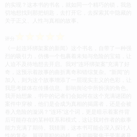
的实现？这本书的书名，就如同一个精巧的锁，我急
切地想找到那把钥匙，去打开它，去探索其中隐藏的
关于正义、人性与真相的故事。
☆
☆
☆
☆
☆
评分
《一起连环绑架案的新闻》这个书名，自带了一种强
烈的吸引力，仿佛一个包裹着未知与危险的宝箱，让
人迫不及待地想去开启。我对“连环绑架案”充满了好
奇，这预示着故事的曲折离奇和错综复杂。“新闻”的
加入，则为这个故事增添了一层现实主义的色彩，让
我思考媒体在传播信息、影响舆论中所扮演的角色。
我开始想象，书中的记者们会如何在这个充满谜团的
案件中穿梭，他们是会成为真相的揭露者，还是会被
卷入危险的漩涡？“连环”这个词，更是暗示着案件背
后可能存在的某种联系和模式，这让我对作者的叙事
能力充满了期待。我猜测，这本书可能会深入探讨人
性的复杂，展现罪犯的动机，也可能聚焦于受害者及