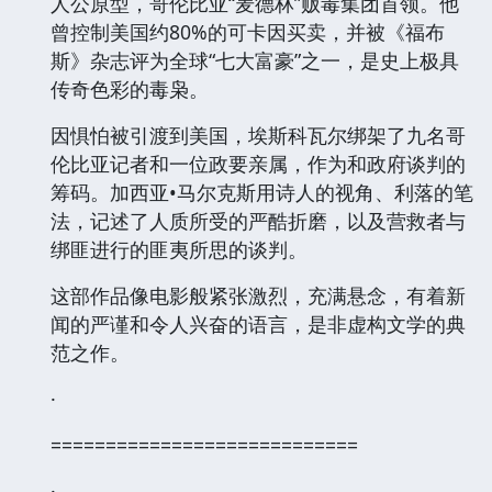
人公原型，哥伦比亚“麦德林”贩毒集团首领。他
曾控制美国约80%的可卡因买卖，并被《福布
斯》杂志评为全球“七大富豪”之一，是史上极具
传奇色彩的毒枭。
因惧怕被引渡到美国，埃斯科瓦尔绑架了九名哥
伦比亚记者和一位政要亲属，作为和政府谈判的
筹码。加西亚•马尔克斯用诗人的视角、利落的笔
法，记述了人质所受的严酷折磨，以及营救者与
绑匪进行的匪夷所思的谈判。
这部作品像电影般紧张激烈，充满悬念，有着新
闻的严谨和令人兴奋的语言，是非虚构文学的典
范之作。
·
============================
·