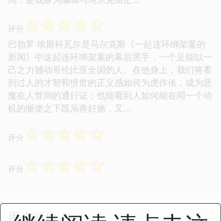
☆
☆
☆
☆
☆
评分
巴勃罗·埃斯科瓦尔是马尔克斯《一起连环绑架案的
新闻》中这起连环绑架案的幕后黑手，一个足能以一
己之力撼动哥伦比亚全国的人。在他身上，我们将看
到过人的才智和愤世的正义感如何为虎作伥，成为恶
魔在人世间的通行证；也能看到人如何能在同一个动
机的驱使之下既乐善好施，又...
☆
☆
☆
☆
☆
评分
☆
☆
☆
☆
☆
评分
用户评价