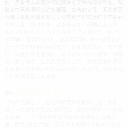
性、复杂性以及背后可能存在的某种规律或目的。我
脑海中不禁浮现出许多画面：焦急的父母，无助的受
害者，昼夜不息的警方，还有那些在镁光灯下奔波的
新闻记者。我很好奇，这本书会如何刻画这些人物，
他们之间的关系又会是怎样的？是互相协作，还是互
相牵制？“新闻”的加入，也让我猜测，书中是否会涉
及一些关于社会现实的探讨，例如贫富差距、权力腐
蚀，或是人性的阴暗面。这本书的书名，就像一块磁
石，吸引着我，让我想要深入其中，去探寻案件背后
的真相，去理解那些在罪恶中挣扎的人们，并最终找
到那份属于正义的光芒。
☆
☆
☆
☆
☆
评分
当我目光掠过《一起连环绑架案的新闻》这个书名
时，一股强烈的预感油然而生：这绝对不是一个简单
的故事。一个“连环绑架案”就已经足够让人心跳加
速，而“新闻”的后缀，更是将这份紧张感推向了公众