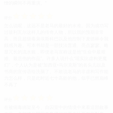
憎的瞬间不再重演。“
☆
☆
☆
☆
☆
评分
怎么说呢，这远不是老马的最好的水准。因为成功写
过玻利瓦尔这样儿的传奇人物，所以我的预期非常
高，而且超级毒枭埃斯科巴以及他控制下麦德林令我
颇感兴趣。可本书却是一部技法普通、亮点寥寥、略
显冗长的流水账，即便老马宣称这是他“生命中最艰
难、最悲伤的作品”。许多人说什么“现实比虚构更魔
幻”，个人认为是被“加西亚•马尔克斯”的名头儿以及
书商的宣传语给洗脑了。不敢说老马的非虚构写作能
力怎么样，只是此时近七十高龄的他，似乎已然巅峰
不再了
☆
☆
☆
☆
☆
评分
在被病毒綁架至今、自囚室中的情境中來看這部敘事