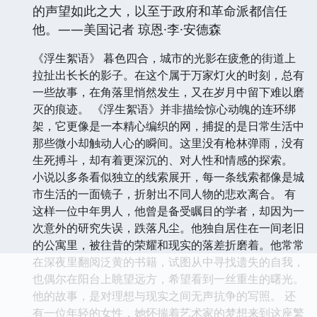
的声望如此之大，以至于政府和革命派都信任
他。——美国记者 琼恩·李·安德森
《浮生絮语》 暮色四合，城市的光影在疲惫的街道上
拉扯出长长的影子。在这个属于万家灯火的时刻，总有
一些故事，在角落里悄然发生，又在岁月中留下难以磨
灭的痕迹。 《浮生絮语》并非描绘惊心动魄的连环绑
架，它更像是一本精心编织的网，捕捉的是日常生活中
那些微小却触动人心的瞬间。这里没有枪林弹雨，没有
生死搏斗，却有着更深沉的、对人性和情感的探索。
小说以多条看似独立的线索展开，每一条线索都像是城
市生活的一面镜子，折射出不同人物的悲欢离合。 有
这样一位中年男人，他曾是备受瞩目的学者，却因为一
次意外的研究失误，跌落凡尘。他独自居住在一间老旧
的公寓里，被往昔的荣耀和现实的落差折磨着。他常常
在深夜里翻阅泛黄的书籍，试图从中寻找遗失的自我，
也偶尔在阳台上眺望远方，希望看到一丝重生的曙光。
他的故事，是对理想与现实之间无声抗争的写照。 还
有一位年轻的女性，她怀揣着艺术家的梦想来到这座繁