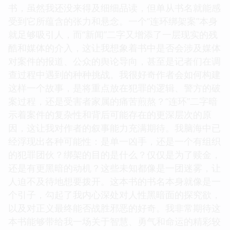
书，虽然我还没来得及细细品读，但单从书名就能感
受到它所蕴含的张力和悬念。一个“连环绑架案”本身
就足够吸引人，而“新闻”二字又增添了一层现实的残
酷和媒体的介入，这让我想象着书中是否会涉及媒体
对案件的报道、公众的舆论导向，甚至是记者们在调
查过程中遇到的种种挑战。我很好奇作者会如何构建
这样一个故事，是将重点放在犯罪的逻辑、警方的破
案过程，还是受害者家属的痛苦煎熬？“连环”二字暗
示着案件的复杂性和背后可能存在的更深层次的原
因，这让我对作者的叙事能力充满期待。我脑海中已
经浮现出各种可能性：是单一凶手，还是一个有组织
的犯罪团伙？绑架的目的是什么？仅仅是为了赎金，
还是有更黑暗的动机？这些未知都像是一团迷雾，让
人迫不及待地想要拨开。这本书的书名本身就像是一
个引子，勾起了我内心深处对人性黑暗面的探究欲，
以及对正义最终能否战胜邪恶的好奇。我非常期待这
本书能够带给我一场关于智慧、勇气和命运的精彩较