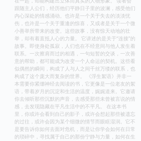
在一起，却能构建出立体而真实的人物形象。 读者会
跟随主人公们，经历他们平静日子里的波澜，感受他们
内心深处的情感涌动。也许是一个关于失去的淡淡忧
伤，也许是一个关于重逢的惊喜，又或者是关于一个微
小善举所带来的改变。这些故事，没有惊天动地的壮
举，却有着直抵人心的力量。 它讲述的是关于“连接”的
故事。即使身处孤寂，人们也在不经意间与他人发生着
联系。一次擦肩而过的相遇，一句短暂的交谈，一次善
意的帮助，都可能成为改变一个人命运的契机。这些看
似偶然的瞬间，构成了人与人之间千丝万缕的联系，也
构成了这个庞大而复杂的世界。 《浮生絮语》并非一
本需要你紧绷神经去阅读的书，它更像是一位老友的絮
语，带着岁月的沉淀和生活的温度，娓娓道来。它邀请
你去倾听那些沉默的声音，去感受那些未曾被言说的情
感，去发现隐藏在平凡生活中的不平凡。 在这本书
里，你或许会看到自己的影子，或许会想起那些被遗忘
的过往，或许会因为某个细微的情节而眼眶湿润。它不
是要告诉你如何去面对危机，而是让你学会如何在日常
的琐碎中，寻找属于自己的那份宁静与力量，如何在生