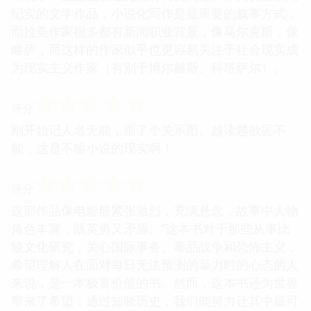
纪实的文学作品，小说化写作是最重要的叙事方式，
而拉美作家很多都有新闻职业背景，像马尔克斯，像
略萨，而这样的作家似乎也更容易关注于社会现实成
为现实主义作家（有别于博尔赫斯、科塔萨尔）。
☆
☆
☆
☆
☆
评分
刚开始记人名无能，画了个关系图。越读越欲罢不
能，这是不输小说的现实啊！
☆
☆
☆
☆
☆
评分
这部作品像电影般紧张激烈，充满悬念，故事中人物
角色丰富，既英勇又矛盾。”这本书对于那些从事比
较文化研究，关心国际事务、毒品战争和恐怖主义，
希望理解人在面对每日无法预测的暴力时的心态的人
来说，是一本极富价值的书。然而，这本书还为世界
带来了希望：通过知晓历史，我们能努力让其中最可