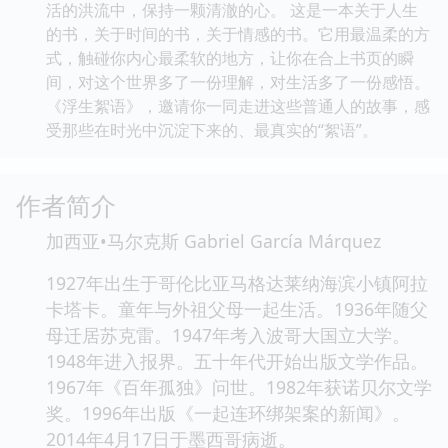
活的洪流中，保持一颗清澈的心。 这是一本关于人生
的书，关于时间的书，关于情感的书。它用最温柔的方
式，触碰你内心最柔软的地方，让你在合上书页的瞬
间，对这个世界多了一份理解，对生活多了一份感悟。
《浮生絮语》，邀请你一同走进这些普通人的故事，感
受那些在时光中沉淀下来的、最真实的“絮语”。
作者简介
加西亚•马尔克斯 Gabriel García Márquez
1927年出生于哥伦比亚马格达莱纳海滨小镇阿拉
卡塔卡。童年与外祖父母一起生活。1936年随父
母迁居苏克雷。1947年考入波哥大国立大学。
1948年进入报界。五十年代开始出版文学作品。
1967年《百年孤独》问世。1982年获诺贝尔文学
奖。1996年出版《一起连环绑架案的新闻》。
2014年4月17日于墨西哥病逝。