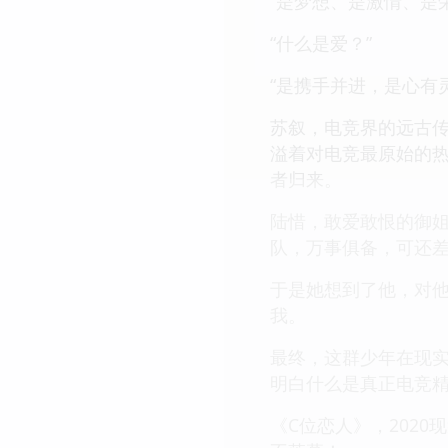
“是梦想、是激情、是
“什么是爱？”
“是携手并进，是心有
苏叙，电竞界的远古
溢着对电竞最原始的
者归来。
陆惜，敢爱敢恨的御
队，万事俱备，可还差
于是她想到了他，对
我。
最终，这群少年在现
明白什么是真正电竞
《C位恋人》，202