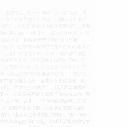
事。这部作品，以一种细腻而深沉的笔触，描
是一位名叫林然的年轻画家。他拥有非凡的天
的画布，色彩斑斓的过往被灰蒙蒙的现实所吞
她的存在如同一缕阳光，试图穿透林然心中厚
息的咖啡馆，林然被安宁弹奏的旋律所吸引。
而安宁，也被林然画作中流露出的孤独与渴望
而，他们的感情之路并非坦途。林然曾经的恋
感束缚住林然，不希望他走向新的开始。同
。在理想与现实、过去与未来的多重夹击下，
有怀揣着巨星梦想却屡屡碰壁的歌手，有渴望
市中努力地生活着，追逐着各自的梦想，同时
的彷徨、面对挫折时的痛苦，以及面对真爱时
至在一次重要的画展上获得了空前的成功。而
《星辰坠落》并非一个简单的爱情故事，它更
心中仍有希望的火苗，只要身边有值得爱的
的告白，也没有过于戏剧性的转折。林然和安
的生命轨迹交织在一起，闪耀出温暖而独特的