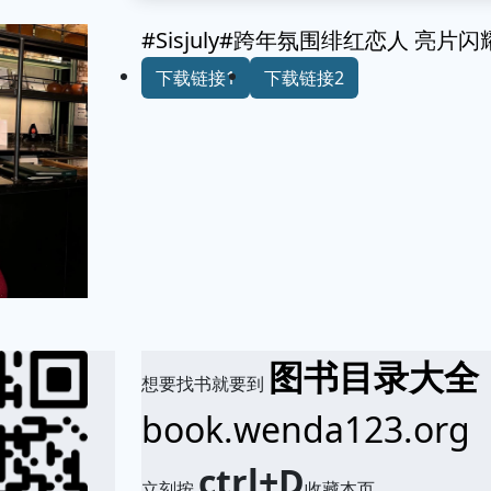
#Sisjuly#跨年氛围绯红恋人 亮
下载链接1
下载链接2
图书目录大全
想要找书就要到
book.wenda123.org
ctrl+D
立刻按
收藏本页