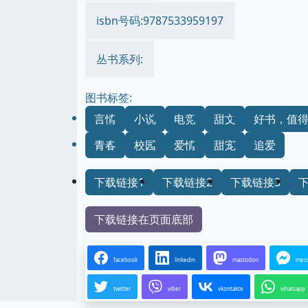
isbn号码:9787533959197
丛书系列:
图书标签:
言情
小说
电竞
甜文
好书，值
青春
校园
爱情
甜宠
追爱
下载链接1
下载链接2
下载链接3
下载链接在页面底部
facebook
linkedin
mastodon
mes
twitter
viber
vkontakte
whatsapp