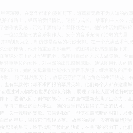
，星河璀璨。在繁华都市的霓虹灯下，隐藏着无数不为人知的故
想的道路上，经历的爱恨情仇、迷茫与成长。 故事的主人公，
了创作的灵感，沉沦于酒精与自我怀疑之中。他的生活如同破碎
，一位独立坚韧的音乐制作人。安宁的音乐充满了治愈的力量，
，并非刻意为之，却仿佛是命运的巧妙安排。在一个充满艺术气
久违的悸动，他开始重新拿起画笔，试图将那份感觉捕捉下来。
在落魄外表下的才华与脆弱，渴望用自己的方式去温暖他。 然
足轻重地位的女性，对林然的出现感到威胁。她试图用过去的情
庭的压力，她的父母希望她能够放弃音乐梦想，继承家族的产业
考验。 除了林然和安宁，故事还穿插了其他角色的生活轨迹。
，也有默默付出却不求回报的幕后英雄。他们每个人都在这座城
作者通过对人物内心世界的深刻剖析，展现了年轻人面对选择时
伴下，逐渐找回了创作的初心，他的画作重新充满了生命力，甚
，坚持了自己的音乐事业，她的音乐作品获得了广泛的认可。 
持、关于救赎的赞歌。它告诉我们，即使在最黑暗的时刻，只要
自己的星辰，哪怕它们曾经坠落。 故事的结尾，没有轰轰烈烈
独流浪的星辰，终于找到了彼此的轨道，在共同的努力下，他们