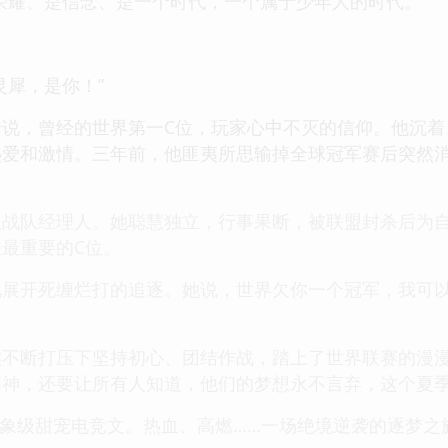
荣耀、是信念、是一个时代，一个属于少年人的时代。”
灵犀，是你！”
传说，曾经的世界第一C位，玩家心中不灭的信仰。他沉着
热爱和激情。三年前，他匪夷所思输掉全球冠军赛后突然
姐战队经理人。她聪慧独立，行事果断，被联盟封杀后为
最重要的C位。
他展开死缠烂打的追逐。她说，世界欠你一个冠军，我可
实不断打压下坚持初心、团结作战，踏上了世界联赛的漫漫
精神，还要让所有人知道，他们的梦想永不言弃，这个夏
0现象级甜宠电竞文。热血、高燃……一场绝境逆袭的逐梦