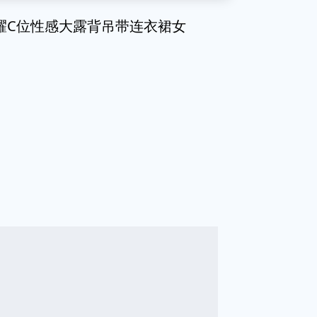
片闪耀C位性感大露背吊带连衣裙女