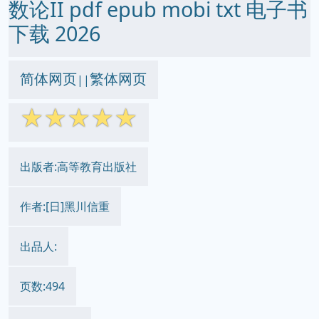
数论II pdf epub mobi txt 电子书
下载 2026
简体网页
繁体网页
||
☆
☆
☆
☆
☆
出版者:高等教育出版社
作者:[日]黑川信重
出品人:
页数:494