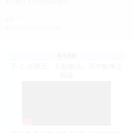
关于费马大定理的证明骨架
☆
☆
☆
☆
☆
评分
@2014-05-03 22:49:09
相关视频
子-2. 張耀元。互動教法。高中數學之
數論