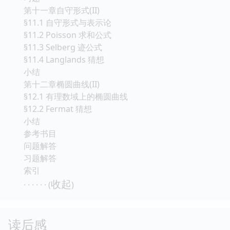
第十一章自守形式(II)
§11.1 自守形式与表示论
§11.2 Poisson 求和公式
§11.3 Selberg 迹公式
§11.4 Langlands 猜想
小结
第十二章椭圆曲线(II)
§12.1 有理数域上的椭圆曲线
§12.2 Fermat 猜想
小结
参考书目
问题解答
习题解答
索引
收起
· · · · · · (
)
读后感