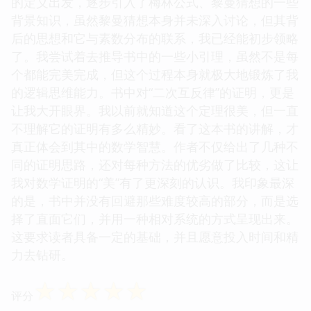
的定义出发，逐步引入了梅林公式、黎曼猜想的一些
背景知识，虽然黎曼猜想本身并未深入讨论，但其背
后的思想和它与素数分布的联系，我已经能初步领略
了。我尝试着去推导书中的一些小引理，虽然不是每
个都能完美完成，但这个过程本身就极大地锻炼了我
的逻辑思维能力。书中对“二次互反律”的证明，更是
让我大开眼界。我以前就知道这个定理很美，但一直
不理解它的证明有多么精妙。看了这本书的讲解，才
真正体会到其中的数学智慧。作者不仅给出了几种不
同的证明思路，还对每种方法的优劣做了比较，这让
我对数学证明的“美”有了更深刻的认识。我印象最深
的是，书中并没有回避那些难度较高的部分，而是选
择了直面它们，并用一种相对系统的方式呈现出来。
这要求读者具备一定的基础，并且愿意投入时间和精
力去钻研。
☆
☆
☆
☆
☆
评分