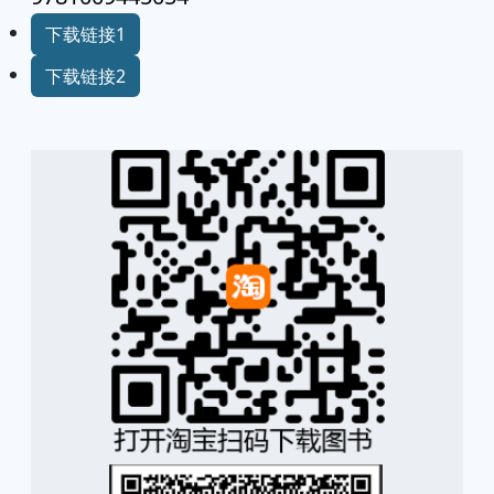
下载链接1
下载链接2