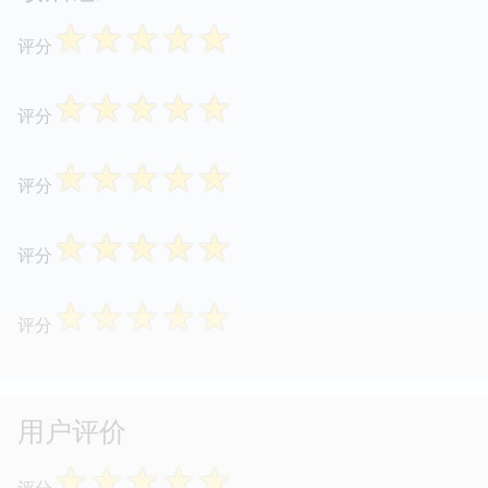
☆
☆
☆
☆
☆
评分
☆
☆
☆
☆
☆
评分
☆
☆
☆
☆
☆
评分
☆
☆
☆
☆
☆
评分
☆
☆
☆
☆
☆
评分
用户评价
☆
☆
☆
☆
☆
评分