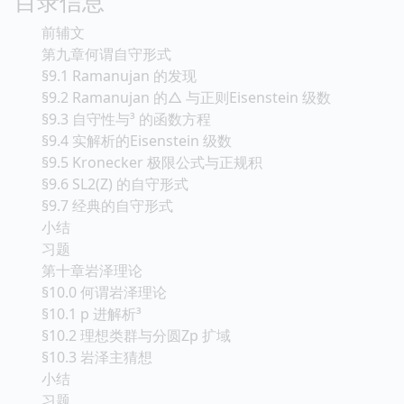
目录信息
前辅文
第九章何谓自守形式
§9.1 Ramanujan 的发现
§9.2 Ramanujan 的△ 与正则Eisenstein 级数
§9.3 自守性与³ 的函数方程
§9.4 实解析的Eisenstein 级数
§9.5 Kronecker 极限公式与正规积
§9.6 SL2(Z) 的自守形式
§9.7 经典的自守形式
小结
习题
第十章岩泽理论
§10.0 何谓岩泽理论
§10.1 p 进解析³
§10.2 理想类群与分圆Zp 扩域
§10.3 岩泽主猜想
小结
习题