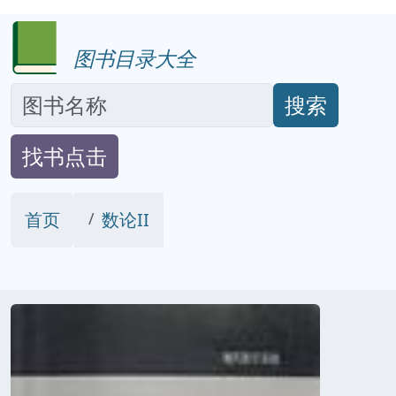
图书目录大全
搜索
找书点击
首页
数论II