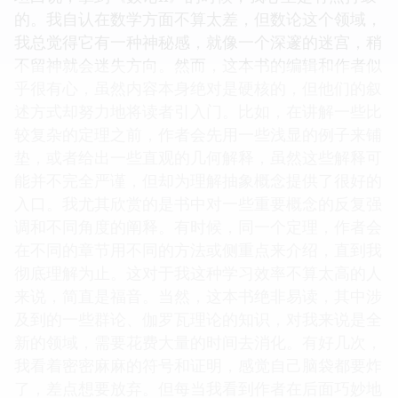
的。我自认在数学方面不算太差，但数论这个领域，
我总觉得它有一种神秘感，就像一个深邃的迷宫，稍
不留神就会迷失方向。然而，这本书的编辑和作者似
乎很有心，虽然内容本身绝对是硬核的，但他们的叙
述方式却努力地将读者引入门。比如，在讲解一些比
较复杂的定理之前，作者会先用一些浅显的例子来铺
垫，或者给出一些直观的几何解释，虽然这些解释可
能并不完全严谨，但却为理解抽象概念提供了很好的
入口。我尤其欣赏的是书中对一些重要概念的反复强
调和不同角度的阐释。有时候，同一个定理，作者会
在不同的章节用不同的方法或侧重点来介绍，直到我
彻底理解为止。这对于我这种学习效率不算太高的人
来说，简直是福音。当然，这本书绝非易读，其中涉
及到的一些群论、伽罗瓦理论的知识，对我来说是全
新的领域，需要花费大量的时间去消化。有好几次，
我看着密密麻麻的符号和证明，感觉自己脑袋都要炸
了，差点想要放弃。但每当我看到作者在后面巧妙地