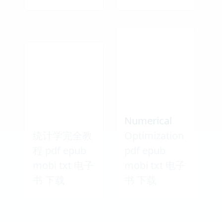
微分几何讲义
数学和数学家
pdf epub
pdf epub
mobi txt 电子
mobi txt 电子
书 下载
书 下载
Numerical