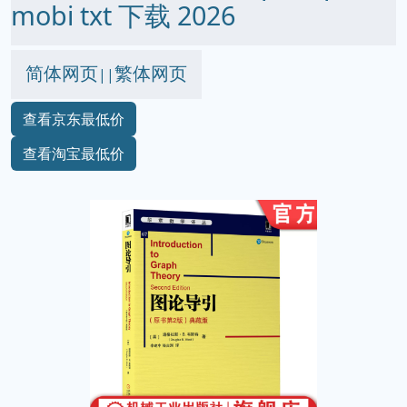
mobi txt 下载 2026
简体网页
繁体网页
||
查看京东最低价
查看淘宝最低价