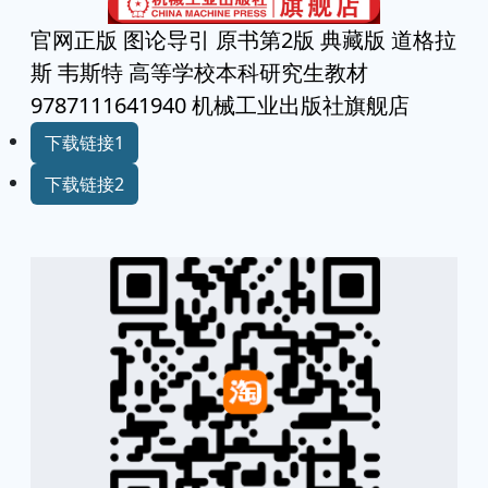
官网正版 图论导引 原书第2版 典藏版 道格拉
斯 韦斯特 高等学校本科研究生教材
9787111641940 机械工业出版社旗舰店
下载链接1
下载链接2