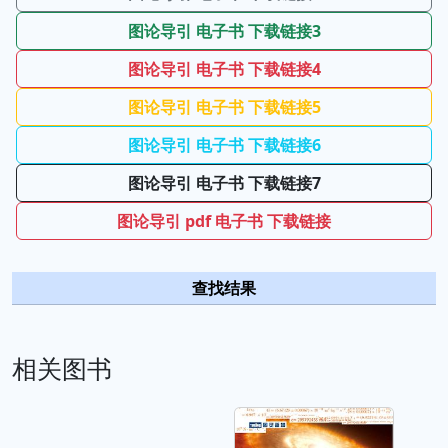
图论导引 电子书 下载链接3
图论导引 电子书 下载链接4
图论导引 电子书 下载链接5
图论导引 电子书 下载链接6
图论导引 电子书 下载链接7
图论导引 pdf 电子书 下载链接
查找结果
相关图书