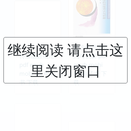
继续阅读 请点击这
数学的思维方
特殊函数概论
式与创新 pdf
pdf epub
epub mobi
里关闭窗口
mobi txt 电子
txt 电子书 下
书 下载
载