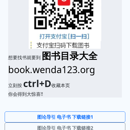
图书目录大全
想要找书就要到
book.wenda123.org
ctrl+D
立刻按
收藏本页
你会得到大惊喜!!
图论导引 电子书 下载链接1
图论导引 电子书 下载链接2