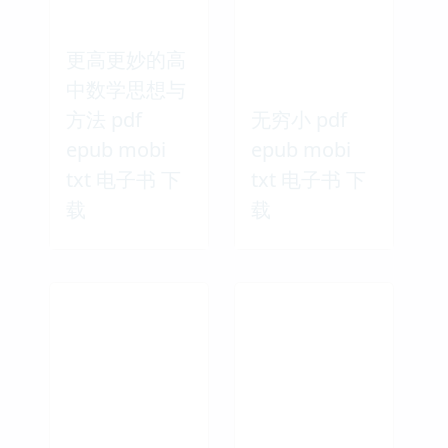
更高更妙的高
中数学思想与
方法 pdf
无穷小 pdf
epub mobi
epub mobi
txt 电子书 下
txt 电子书 下
载
载