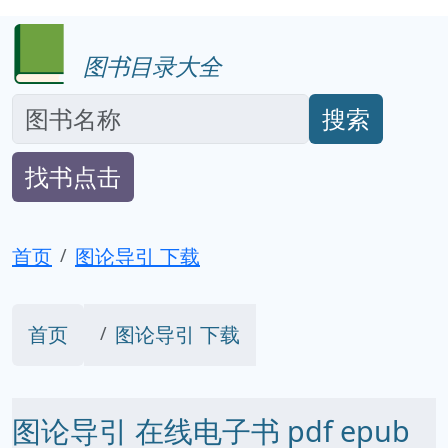
图书目录大全
搜索
找书点击
首页
图论导引 下载
首页
图论导引 下载
图论导引 在线电子书 pdf epub