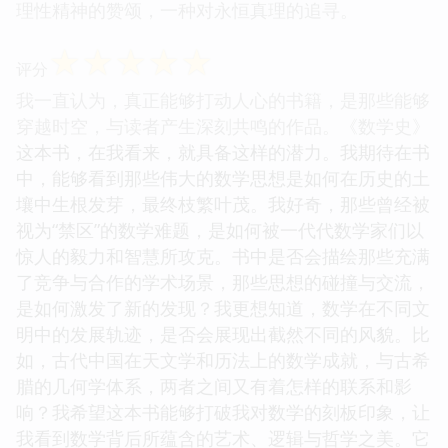
理性精神的赞颂，一种对永恒真理的追寻。
☆
☆
☆
☆
☆
评分
我一直认为，真正能够打动人心的书籍，是那些能够
穿越时空，与读者产生深刻共鸣的作品。《数学史》
这本书，在我看来，就具备这样的潜力。我期待在书
中，能够看到那些伟大的数学思想是如何在历史的土
壤中生根发芽，最终枝繁叶茂。我好奇，那些曾经被
视为“禁区”的数学难题，是如何被一代代数学家们以
惊人的毅力和智慧所攻克。书中是否会描绘那些充满
了竞争与合作的学术场景，那些思想的碰撞与交流，
是如何激发了新的发现？我更想知道，数学在不同文
明中的发展轨迹，是否会展现出截然不同的风貌。比
如，古代中国在天文学和历法上的数学成就，与古希
腊的几何学体系，两者之间又有着怎样的联系和影
响？我希望这本书能够打破我对数学的刻板印象，让
我看到数学背后所蕴含的艺术、逻辑与哲学之美。它