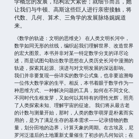
学概念的发展，结构宏大紧密；就细节而言，她
让我们与牛顿、高斯这些巨人进行亲密接触，将
代数、几何、算术、三角学的发展脉络娓娓道
来。
《数学的轨迹：文明的思维史》 在人类文明长河中，
数学如同无形的丝线，编织起我们理解世界、改造世界
的宏大图景。本书并非对某一特定数学分支的详尽论
述，而是试图勾勒出数学思想在人类历史长河中漫溯的
轨迹，探索其起源、演进与对文明发展的深远影响。
我们并非要复现一份详实的数学公式集，也非要追溯每
一位伟大数学家的生平。相反，本书着眼于数学作为一
种思维方式、一种解决问题的工具，如何在不同文化、
不同时代生根发芽，又如何以其特有的理性光辉，照亮
了人类探索未知、理解宇宙的征途。 我们将从最古老
的计数与测量开始，那时，人类的数学萌芽是朴素而实
用的，是为了满足生存的基本需求——记录猎物的数
量，划分田地的边界，计算天象的周期。在古埃及，尼
罗河泛滥后的土地重新丈量催生了初步的几何知识；在