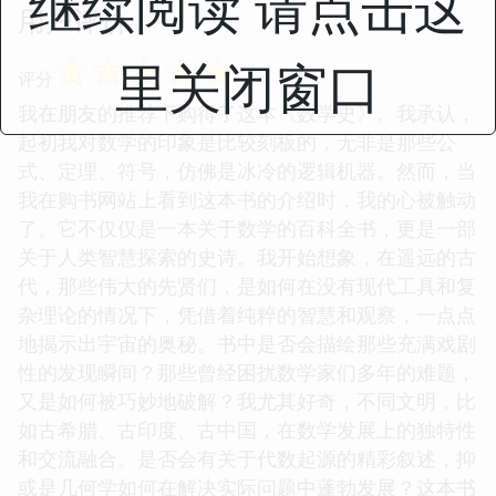
继续阅读 请点击这
用户评价
☆
☆
☆
☆
☆
里关闭窗口
评分
我在朋友的推荐下购得了这本《数学史》。我承认，
起初我对数学的印象是比较刻板的，无非是那些公
式、定理、符号，仿佛是冰冷的逻辑机器。然而，当
我在购书网站上看到这本书的介绍时，我的心被触动
了。它不仅仅是一本关于数学的百科全书，更是一部
关于人类智慧探索的史诗。我开始想象，在遥远的古
代，那些伟大的先贤们，是如何在没有现代工具和复
杂理论的情况下，凭借着纯粹的智慧和观察，一点点
地揭示出宇宙的奥秘。书中是否会描绘那些充满戏剧
性的发现瞬间？那些曾经困扰数学家们多年的难题，
又是如何被巧妙地破解？我尤其好奇，不同文明，比
如古希腊、古印度、古中国，在数学发展上的独特性
和交流融合。是否会有关于代数起源的精彩叙述，抑
或是几何学如何在解决实际问题中蓬勃发展？这本书