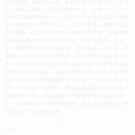
考的氛围。我翻开目录，看到里面涉及的章节，从古
巴比伦的泥板到近现代的数学分支，仿佛一部宏大的
画卷在我眼前徐徐展开。我好奇书中是如何处理那些
复杂的数学证明和理论的，是否会用通俗易懂的语言
进行解释，以我目前的知识储备能否理解。我更希望
能够看到数学在不同历史时期，如何与哲学、天文
学、物理学等学科相互渗透、共同发展。比如说，古
希腊人对数学的几何化理解，与现代数学的抽象化发
展，两者之间存在怎样的联系和区别？书中是否会探
讨数学的美学价值，以及那些数学家们在追求真理过
程中的人生故事和情感经历？我想，一本好的历史读
物，不仅仅是记录事件，更应该展现思想的演变和人
类精神的传承。我期待这本书能够带给我深刻的启
示，让我重新认识数学的价值，甚至激发我对某个数
学领域产生浓厚的兴趣。
☆
☆
☆
☆
☆
评分