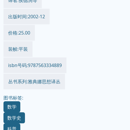
译者:侯德润等
出版时间:2002-12
价格:25.00
装帧:平装
isbn号码:9787563334889
丛书系列:雅典娜思想译丛
图书标签:
数学
数学史
科普