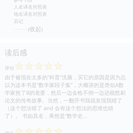
人名译名对照表
地名译名对照表
后记
收起
· · · · · · (
)
读后感
☆
☆
☆
☆
☆
评分
由于被现在太多的“科普”洗脑，买它的原因是因为总
以为这本书是“数学家段子集”，大概讲的是类似A数
学家抢了B的老婆，然后一边金枪不倒一边还能怒刷
论文的传奇故事。当然，一翻开书我就发现我错了
（这个想法错了 and 会有这个想法的思维也错
了）。 书如其名，果然是“数学史...
☆
☆
☆
☆
☆