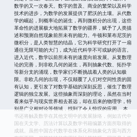
数学的又一次春天。数字的普及、商业的繁荣以及科学
技术的进步，为数学的发展提供了肥沃的土壤。从代数
学的崛起，到概率论的诞生，再到微积分的出现，这些
革命性的进展极大地拓展了数学的疆界，赋予了人类描
述和预测自然现象前所未有的能力。牛顿和莱布尼茨的
微积分，是人类智慧的结晶，它为科学研究打开了一扇
通往无限可能的大门，成为近代科学不可或缺的语言。
进入近代，数学以前所未有的速度向前发展。从复数理
论的完善，到非欧几何的诞生，再到抽象代数、拓扑学
等新分支的涌现，数学家们不断挑战着人类的认知极
限。非欧几何的出现，不仅颠覆了人们对空间性质的固
有认知，更引发了对数学基础的深刻反思，催生了数理
逻辑的独立发展。这些抽象而深刻的理论，虽然在当时
看来似乎与现实世界相去甚远，却在后来的物理学，特
别是广义相对论等领域，找到了令人惊叹的应用。 本
书还将触及数学在其他文明中的发展脉络，例如古代中
国在天文学、历法计算以及数学书籍编纂方面所取得的
成就。虽然中国古代数学在体系化和抽象化方面与西方