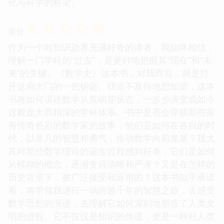
化与科学的桥梁。
☆
☆
☆
☆
☆
评分
作为一个对知识边界充满好奇的读者，我始终相信，
理解一门学科的“过去”，是更好地把握其“现在”和“未
来”的关键。《数学史》这本书，对我而言，就是打
开这扇大门的一把钥匙。我迫不及待地想知道，这本
书将如何讲述数学从其萌芽状态，一步步演变成如今
这般庞大而精深的学科体系。书中是否会穿插那些富
有传奇色彩的数学家的故事，他们是如何在各自的时
代，以非凡的智慧和勇气，推动数学向前发展？我尤
其对那些数学理论的诞生过程感到好奇，它们是如何
从模糊的概念，逐渐变得清晰和严谨？又是在怎样的
历史背景下，被广泛接受和应用的？这本书似乎承诺
着，将带领我进行一场跨越千年的智慧之旅，去感受
数学思想的演进，去理解它如何深刻地塑造了人类文
明的进程。它不仅仅是知识的传递，更是一种对人类