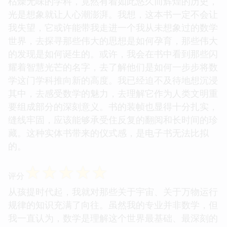
枯燥无味的学科，竟然有着如此悠久而辉煌的历史，
光是想象就让人心潮澎湃。我想，这本书一定不会让
我失望，它或许能带我走进一个我从未想象过的数学
世界，去探寻那些伟大的思想是如何孕育，那些伟大
的发现是如何诞生的。或许，我会在书中看到那些闪
耀着智慧光芒的名字，去了解他们是如何一步步将数
学这门学科推向新的高度。我已经迫不及待地想沉浸
其中，去感受数学的魅力，去理解它作为人类文明重
要组成部分的深刻意义。书的装帧也显得十分扎实，
缝线牢固，应该能够承受住反复的翻阅和长时间的珍
藏。这种实体书带来的仪式感，是电子书无法比拟
的。
☆
☆
☆
☆
☆
评分
从孩提时代起，我就对那些关于宇宙、关于万物运行
规律的知识充满了向往。虽然我的专业并非数学，但
我一直认为，数学是理解这个世界最基础、最深刻的