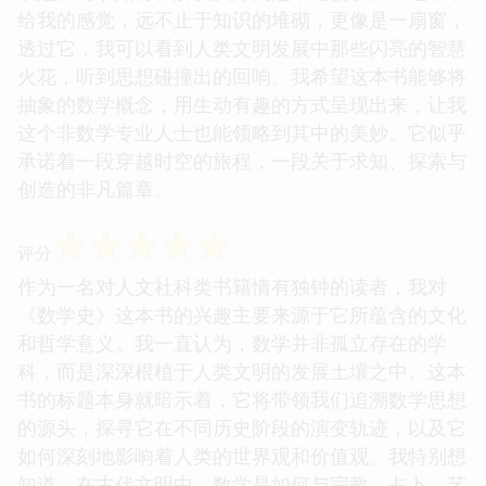
给我的感觉，远不止于知识的堆砌，更像是一扇窗，
透过它，我可以看到人类文明发展中那些闪亮的智慧
火花，听到思想碰撞出的回响。我希望这本书能够将
抽象的数学概念，用生动有趣的方式呈现出来，让我
这个非数学专业人士也能领略到其中的美妙。它似乎
承诺着一段穿越时空的旅程，一段关于求知、探索与
创造的非凡篇章。
☆
☆
☆
☆
☆
评分
作为一名对人文社科类书籍情有独钟的读者，我对
《数学史》这本书的兴趣主要来源于它所蕴含的文化
和哲学意义。我一直认为，数学并非孤立存在的学
科，而是深深根植于人类文明的发展土壤之中。这本
书的标题本身就暗示着，它将带领我们追溯数学思想
的源头，探寻它在不同历史阶段的演变轨迹，以及它
如何深刻地影响着人类的世界观和价值观。我特别想
知道，在古代文明中，数学是如何与宗教、占卜、艺