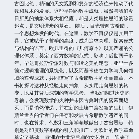
古巴比伦，精确的天文观测和复杂的经济往来推动了代
数和算术的发展。这些早期的数学成就，虽然与我们今
日所见的抽象体系大相径庭，却是人类理性思维的珍贵
起点，是文明进步的基石。 随后，目光转向古希腊，
一个思想爆发的时代。在这里，数学不再仅仅是实用工
具，它被赋予了哲学的高度，成为追求真理、探索形式
与结构的语言。欧几里得的《几何原本》以其严谨的公
理化体系，奠定了西方数学的范式，影响了后世两千多
年。毕达哥拉斯学派对数与和谐之美的迷恋，亚里士多
德对逻辑推理的系统化，以及阿基米德在力学与几何领
域的辉煌成就，共同谱写了古希腊数学的壮丽篇章。本
书将探讨这种从经验走向抽象、从实用走向思辨的转
变，以及其背后深刻的哲学思考。 当我们翻过历史的
卷轴，会发现数学的火种并未因古典时代的落幕而熄
灭，而是悄然传递，并在新的土壤中焕发新的生机。伊
斯兰世界的学者们在保存和发展古希腊数学遗产的同
时，也在算术、代数和三角学领域做出了杰出贡献，特
别是对印度数字系统的引入和推广，为欧洲的数学革命
奠定了基础。 欧洲在中世纪后期的文艺复兴，迎来了