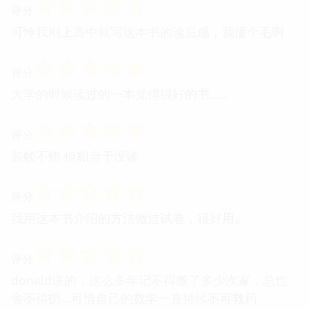
☆
☆
☆
☆
☆
评分
可怜我刚上高中就写这本书的读后感，我懂个毛啊
☆
☆
☆
☆
☆
评分
大学的时候读过的一本觉得很好的书……
☆
☆
☆
☆
☆
评分
装帧不错 但相当于没读
☆
☆
☆
☆
☆
评分
我用这本书介绍的方法做过试卷，很好用。
☆
☆
☆
☆
☆
评分
donald送的，这么多年记不得搬了多少次家，总也
舍不得扔...可惜自己的数学一直持续不可救药