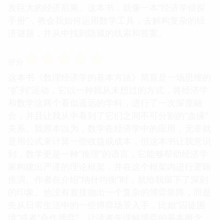
发巨大的经济后果。这本书，就像一本“经济学侦探
手册”，教会我如何运用数学工具，去解构复杂的经
济谜题，并从中找到隐藏的线索和答案。
☆
☆
☆
☆
☆
评分
这本书《数理经济学的基本方法》简直是一场思维的
“扩列”运动，它以一种我从未想过的方式，将经济学
和数学这两个看似遥远的学科，进行了一次深度融
合，并且让我从中看到了它们之间不可分割的“血缘”
关系。我原本以为，数学在经济学中的应用，无非就
是用公式来计算一些收益或成本，但这本书让我意识
到，数学更是一种“推理”的语言，它能够帮助经济学
家构建出严谨的理论框架，并在这个框架内进行逻辑
推演。作者在介绍“纳什均衡”时，就给我留下了深刻
的印象。他没有直接抛出一个复杂的博弈矩阵，而是
先从日常生活中的一些博弈场景入手，比如“囚徒困
境”或者“合作博弈”，让读者先理解博弈的基本概念