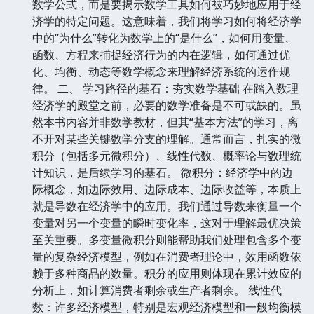
数学公式，而是要揭示数学工具如何被巧妙地应用于经
济学的特定问题。这意味着，我们将学习如何将经济学
中的“为什么”转化为数学上的“是什么”，如何用变量、
函数、方程来捕捉经济行为的内在逻辑，如何通过优
化、均衡、动态等数学概念来理解经济系统的运作规
律。 二、 学习路径的基石：夯实数学基础 在踏入数理
经济学的殿堂之前，必要的数学准备是不可或缺的。虽
然本书内容并非数学教材，但其“基本方法”的学习，离
不开对某些关键数学分支的理解。通常而言，扎实的微
积分（包括多元微积分）、线性代数、概率论与数理统
计知识，是后续学习的基石。 微积分：经济学中的边
际概念，如边际效用、边际成本、边际收益等，本质上
就是导数在经济学中的应用。我们通过导数来衡量一个
变量对另一个变量的瞬时变化率，这对于理解最优决策
至关重要。多变量微积分则能帮助我们处理包含多个变
量的复杂经济模型，例如在消费者理论中，效用函数依
赖于多种商品的数量。积分的应用则体现在累计效应的
分析上，如计算消费者剩余或生产者剩余。 线性代
数：许多经济模型，特别是宏观经济模型和一般均衡模