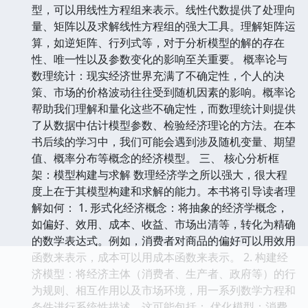
型，可以用线性方程组来表示。线性代数提供了处理向
量、矩阵以及求解线性方程组的强大工具。理解矩阵运
算，如逆矩阵、行列式等，对于分析模型的解的存在
性、唯一性以及参数变化的影响至关重要。 概率论与
数理统计：现实经济世界充满了不确定性，个人的决
策、市场的价格波动往往受到随机因素的影响。概率论
帮助我们理解和量化这些不确定性，而数理统计则提供
了从数据中估计模型参数、检验经济理论的方法。在本
书后续的学习中，我们可能会遇到涉及随机变量、期望
值、概率分布等概念的经济模型。 三、 核心分析框
架：模型构建与求解 数理经济学之所以强大，很大程
度上在于其模型构建和求解的能力。本书将引导读者理
解如何： 1. 形式化经济概念：将抽象的经济学概念，
如偏好、效用、成本、收益、市场出清等，转化为精确
的数学表达式。例如，消费者对商品的偏好可以用效用
函数来表示，成本可以用成本函数来表示。 2. 构建经
济模型：将经济主体（消费者、生产者、政府等）的行
为规则、相互作用以及市场环境，用一系列数学方程和
条件进行系统性描述。这可能包括： 优化模型：消费