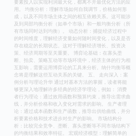
要素投入以实现利润最大化，都离不开最优化方法的应
用。 均衡分析：理解市场如何自我调节，价格如何形
成，以及不同市场主体之间的相互依赖关系。这可能涉
及到局部均衡分析（如单个市场）和一般均衡分析（所
有市场同时达到均衡）。 动态分析：捕捉经济过程中
的时间维度，理解经济变量如何随时间变化，以及是否
存在稳定的长期状态。这对于理解经济增长、投资决
策、经济周期等至关重要。 博弈论基础：在寡头垄
断、拍卖、策略互动等市场环境中，经济主体的行为相
互影响，需要运用博弈论的工具来分析。纳什均衡等概
念将是理解这些互动关系的关键。 五、 走向深入：案
例分析与理论升华 通过对基本方法的掌握，读者将能
够更深入地理解许多经典的经济学理论，例如： 消费
者行为理论：通过效用函数和预算约束，推导出需求曲
线，并分析价格和收入变化对需求的影响。 生产者理
论：通过成本函数和生产函数，推导出供给曲线，并分
析要素价格和技术进步对生产的影响。 市场结构分
析：比较完全竞争、垄断、寡头垄断等不同市场结构下
的均衡结果和效率特征。 宏观经济模型：理解简单的