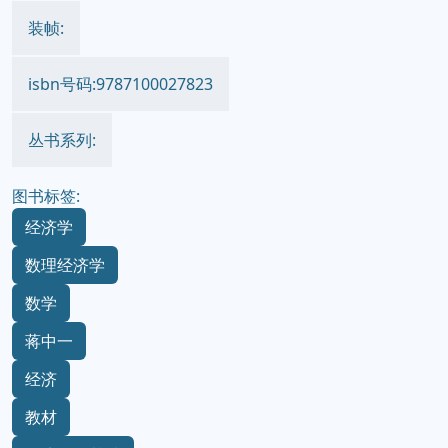
装帧:
isbn号码:9787100027823
丛书系列:
图书标签:
经济学
数理经济学
数学
蒋中一
经济
教材