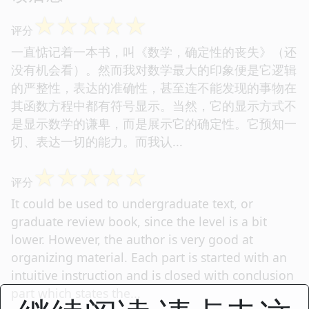
☆
☆
☆
☆
☆
评分
一直惦记着一本书，叫《数学，确定性的丧失》（还
没有机会看）。然而我对数学最大的印象便是它逻辑
的严整性，表达的准确性，甚至连不能发现的事物在
其函数方程中都有符号显示。当然，它的显示方式不
是显示数学的谦卑，而是展示它的确定性。它预知一
切、表达一切的能力。而我认...
☆
☆
☆
☆
☆
评分
It could be used to undergraduate text, or
graduate review book, since the level is a bit
lower. However, the author is very good at
organizing material. Each part is started with an
intuitive instruction and is closed with conclusion
part which states the...