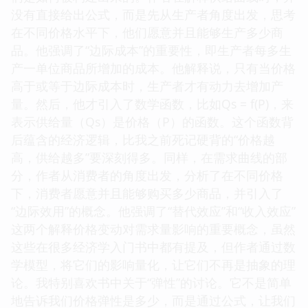
没有直接给出公式，而是先从生产者角度出发，思考
在不同价格水平下，他们愿意并且能够生产多少商
品。他强调了“边际成本”的重要性，即生产者每多生
产一单位商品所增加的成本。他解释说，只有当价格
高于或等于边际成本时，生产者才有动力去增加产
量。然后，他才引入了数学函数，比如Qs = f(P)，来
表示供给量（Qs）是价格（P）的函数。这个函数背
后蕴含的经济逻辑，比我之前死记硬背的“价格越
高，供给越多”要深刻得多。同样，在需求曲线的部
分，作者从消费者的角度出发，分析了在不同价格
下，消费者愿意并且能够购买多少商品，并引入了
“边际效用”的概念。他强调了“替代效应”和“收入效应”
这两个解释价格变动对需求量影响的重要概念，虽然
这些在很多经济学入门书中都有提及，但作者通过数
学模型，将它们的影响量化，让它们不再是抽象的理
论。我特别喜欢书中关于“弹性”的讨论。它不是简单
地告诉我们价格弹性是多少，而是通过公式，让我们