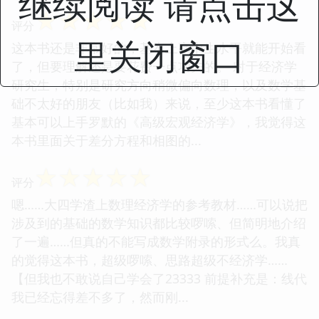
继续阅读 请点击这
☆
☆
☆
☆
☆
评分
里关闭窗口
这本书还是非常好的，基本上高中生水平就能开始看
了，但要理解还是要花费一点功夫的。 对于经济学
研究生，特别是研究方向稍微偏向数理，以及数学基
础不太好的朋友（比如我）来说，至少这本书看懂了
基本可以上手罗默的《高级宏观经济学》，我觉得这
本书里面关于差分方程和相图的...
☆
☆
☆
☆
☆
评分
嗯……大四学渣上数理经济学的参考教材……可以说把
涉及到的基础的数学知识都比较啰嗦、但简明地介绍
了一遍……但真的不能写成数学附录的形式么。我真
的觉得这本书，超级啰嗦、思路超级不经济学……
【但我也不敢说自己学会了23333 前提补充是：线代
我已经忘得差不多了，然而刚...