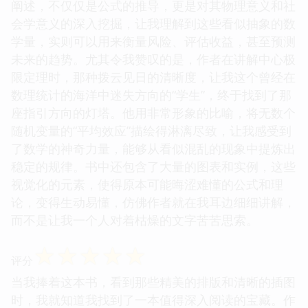
阐述，不仅仅是公式的推导，更是对其物理意义和社
会学意义的深入挖掘，让我理解到这些看似抽象的数
学量，实则可以用来衡量风险、评估收益，甚至预测
未来的趋势。尤其令我赞叹的是，作者在讲解中心极
限定理时，那种拨云见日的清晰度，让我这个曾经在
数理统计的海洋中迷失方向的“学生”，终于找到了那
座指引方向的灯塔。他用非常形象的比喻，将无数个
随机变量的“平均效应”描绘得淋漓尽致，让我感受到
了数学的神奇力量，能够从看似混乱的现象中提炼出
稳定的规律。书中还包含了大量的图表和实例，这些
视觉化的元素，使得原本可能晦涩难懂的公式和理
论，变得生动易懂，仿佛作者就在我耳边细细讲解，
而不是让我一个人对着枯燥的文字苦苦思索。
☆
☆
☆
☆
☆
评分
当我捧着这本书，看到那些精美的排版和清晰的插图
时，我就知道我找到了一本值得深入阅读的宝藏。作