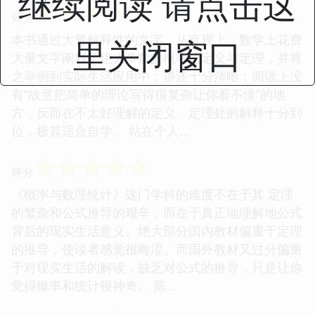
继续阅读 请点击这
☆
☆
☆
☆
☆
评分
本书通过大量解释性的文字，从直观上、数学上花费
里关闭窗口
大量文字阐释了绝大多数的概率论定义与定理，并将
之举例到实际生活应用中；讲述十分清晰；阅读上没
有“故意把简单的理论写得很复杂让你看不懂”的地
方，反而在不太好理解的定义、定理处的解释十分到
位，极其适合自学。 站在个人...
☆
☆
☆
☆
☆
评分
《概率与数理统计》这门学科的难度不在于其 定理
的繁杂和公式推导的艰辛，而在于真正地理解地公式
背后的现实生活意义。绝大部分国内教材偏重于定理
的推导，使读者感觉很晦涩。而国外教材又过分偏重
于对现实生活的解读，缺乏对公式的推导，只是让你
觉得概率和统计很神奇。 陈...