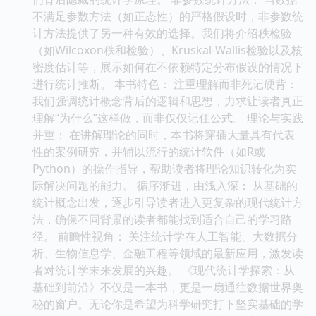
不满足参数方法（如正态性）的严格假设时，非参数统
计方法提供了另一种有效的选择。我们将介绍秩检验
（如Wilcoxon秩和检验）、Kruskal-Wallis检验以及核
密度估计等，展示如何在不依赖特定分布假设的情况下
进行统计推断。 本书特色： 注重理解而非死记硬背：
我们强调统计概念背后的逻辑和思想，力求让读者真正
理解“为什么”这样做，而非仅仅记住公式。 理论与实践
并重： 在讲解理论的同时，本书将穿插大量具有代表
性的案例研究，并辅以流行的统计软件（如R或
Python）的操作指导，帮助读者将理论知识转化为实
际解决问题的能力。 循序渐进，由浅入深： 从基础的
统计概念出发，逐步引导读者进入更复杂的现代统计方
法，确保不同背景的读者都能找到适合自己的学习路
径。 前瞻性视角： 关注统计学在人工智能、大数据分
析、生物信息学、金融工程等领域的最新应用，激发读
者对统计学未来发展的兴趣。 《现代统计学探索：从
基础到前沿》不仅是一本书，更是一扇通往数据世界奥
秘的窗户。无论你是希望为科学研究打下坚实基础的学