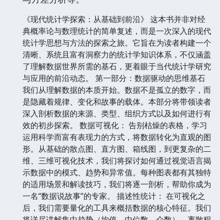
《现代统计学探索：从基础到前沿》 这本书并非对经
典概率论与数理统计的简单复述，而是一次深入的现代
统计学思想与方法的探索之旅。它旨在为读者构建一个
清晰、系统且富有洞察力的统计学知识体系，不仅涵盖
了理解数据世界所需的基石，更着眼于当代统计学研究
与应用的前沿动态。 第一部分：数据驱动的思维基石
我们从理解数据的本质开始。数据不是孤立的数字，而
是隐藏着规律、变化和故事的载体。本部分将带领读者
深入剖析数据的来源、类型、组织方式以及如何进行有
效的初步探索。 数据可视化： 告别枯燥的表格，学习
运用科学而富有表现力的方式，将数据转化为直观的图
形。从基础的散点图、直方图、箱线图，到更复杂的二
维、三维可视化技术，我们将探讨如何通过视觉语言揭
示数据中的模式、趋势和异常值。每种图表都有其独特
的适用场景和解读技巧，我们将逐一剖析，帮助你成为
一名“数据说故事”的专家。 描述性统计： 在可视化之
后，我们需要量化的工具来概括数据的核心特征。我们
将详尽讲解集中趋势（均值、中位数、众数）、离散程