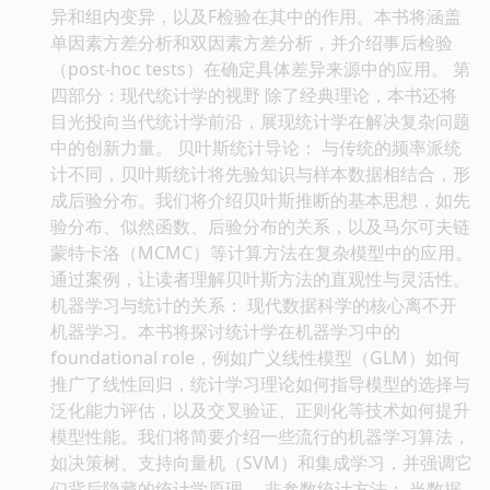
异和组内变异，以及F检验在其中的作用。本书将涵盖
单因素方差分析和双因素方差分析，并介绍事后检验
（post-hoc tests）在确定具体差异来源中的应用。 第
四部分：现代统计学的视野 除了经典理论，本书还将
目光投向当代统计学前沿，展现统计学在解决复杂问题
中的创新力量。 贝叶斯统计导论： 与传统的频率派统
计不同，贝叶斯统计将先验知识与样本数据相结合，形
成后验分布。我们将介绍贝叶斯推断的基本思想，如先
验分布、似然函数、后验分布的关系，以及马尔可夫链
蒙特卡洛（MCMC）等计算方法在复杂模型中的应用。
通过案例，让读者理解贝叶斯方法的直观性与灵活性。
机器学习与统计的关系： 现代数据科学的核心离不开
机器学习。本书将探讨统计学在机器学习中的
foundational role，例如广义线性模型（GLM）如何
推广了线性回归，统计学习理论如何指导模型的选择与
泛化能力评估，以及交叉验证、正则化等技术如何提升
模型性能。我们将简要介绍一些流行的机器学习算法，
如决策树、支持向量机（SVM）和集成学习，并强调它
们背后隐藏的统计学原理。 非参数统计方法： 当数据