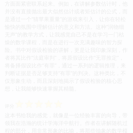
方面面紧密联系起来。例如，在讲解参数估计时，他
并没有直接抛出最大似然估计或者矩估计的公式，而
是通过一个“猜苹果重量”的游戏来引入，让你在轻松
愉快的氛围中理解估计的意义和方法。这种“润物细
无声”的教学方式，让我感觉自己不是在学习一门枯
燥的数学课程，而是在进行一次充满趣味的智力探
险。书中对假设检验的讲解，更是让我印象深刻，作
者将其比作“法庭审判”，将原假设比作“无罪推定”，
将备择假设比作“有罪”，通过一系列的逻辑推理，来
判断证据是否足够支持“有罪”的判决。这种类比，不
仅形象生动，而且深刻地揭示了假设检验的核心思
想，让我能够快速掌握其精髓。
☆
☆
☆
☆
☆
评分
这本书给我的感觉，就像是一位经验丰富的向导，带
领我在浩瀚的统计学海洋中航行。作者在讲解随机过
程的部分，用非常形象的比喻，将那些抽象的数学模