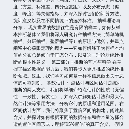
度（方差、标准差、四分位数距）以及分布形态（偏
度、峰度）等关键指标，并深入探讨它们的计算方法、
统计意义以及在不同情境下的选择标准。 抽样理论与
分布： 现实世界的数据往往是有限的样本，如何从样
本推断总体？我们将深入研究各种抽样方法（简单随机
抽样、分层抽样、整群抽样等）的原理与优劣，并重点
阐释中心极限定理的魔力——它如何解释了为何样本均
值的分布总是倾向于正态分布，以及这一理论对统计推
断的根本性意义。 第二部分：推断的艺术与科学 在掌
握了描述数据的能力后，我们将步入更具挑战的统计推
断领域。这里，我们学习如何基于样本信息做出关于总
体的可靠判断。 参数估计： 点估计与区间估计是统计
推断的两大支柱。我们将详细介绍点估计的性质（无偏
性、一致性、有效性），并深入讲解矩估计法和最大似
然估计法等常用方法，分析它们的原理和适用范围。在
区间估计方面，我们将聚焦于置信区间的构建，阐述其
含义，并探讨如何根据不同的数据分布和样本量选择合
适的置信区间形式，理解“95%置信”的真正含义。 假设