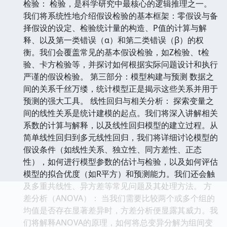
检验： 检验，是科学研究中最核心的逻辑推理之一。
我们将系统性地介绍假设检验的基本框架：零假设与备
择假设的设定、检验统计量的构造、P值的计算与解
释、以及第一类错误（α）和第二类错误（β）的权
衡。我们会覆盖常见的基本假设检验，如Z检验、t检
验、卡方检验等，并探讨如何根据实际问题设计和执行
严谨的假设检验。 第三部分：模型构建与预测 数据之
间的关系千丝万缕，统计模型正是揭示这些关系并用于
预测的强大工具。 线性回归与相关分析： 探索变量之
间的线性关系是统计建模的起点。我们将深入讲解相关
系数的计算与解释，以及线性回归模型的建立过程。从
简单线性回归到多元线性回归，我们将详细讨论模型的
假设条件（如线性关系、独立性、同方差性、正态
性），如何进行模型参数的估计与检验，以及如何评估
模型的拟合优度（如R平方）和预测能力。我们还会触
及多重共线性、异方差等常见问题及其处理方法。 方
差分析（ANOVA）： 当我们需要比较两个或多个组的
均值是否存在显著差异时，方差分析便显露其威力。我
们将解释ANOVA的原理，如何将总变异分解为组间变