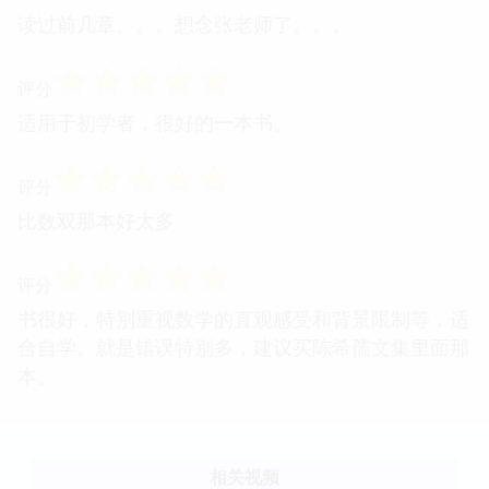
读过前几章。。。想念张老师了。。。
☆
☆
☆
☆
☆
评分
适用于初学者，很好的一本书。
☆
☆
☆
☆
☆
评分
比数双那本好太多
☆
☆
☆
☆
☆
评分
书很好，特别重视数学的直观感受和背景限制等，适
合自学。就是错误特别多，建议买陈希孺文集里面那
本。
相关视频