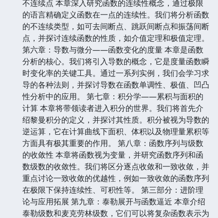
不连续点 本章深入研究函数的连续性概念，通过极限
的语言精确定义函数在一点的连续性。我们将分析函数
的不连续类型，如可去间断点、跳跃间断点和振荡间断
点，并探讨连续函数的性质，如介值定理和极值定理。
第六章：导数与微分——函数变化的度量 本章是函数
分析的核心。我们将引入导数的概念，它是度量函数瞬
时变化率的关键工具。通过一系列实例，我们会学习求
导的各种法则，并探讨导数在函数单调性、极值、凹凸
性分析中的应用。 第七章：积分学——累积与面积的
计算 本章将带领读者进入积分的世界。我们将首先介
绍黎曼积分的定义，并探讨其性质。积分被视为导数的
逆运算，它在计算曲线下面积、体积以及物理量累积等
方面具有极其重要的作用。 第八章：函数序列与级数
的收敛性 本章将函数视为变量，并研究函数序列和函
数级数的收敛性。我们将区分逐点收敛和一致收敛，并
重点讨论一致收敛的优越性，例如一致收敛的函数序列
在极限下保持连续性、可积性等。 第三部分：进阶理
论与应用拓展 第九章：泰勒展开与函数逼近 本章介绍
泰勒级数和麦克劳林级数，它们可以将复杂函数表示为