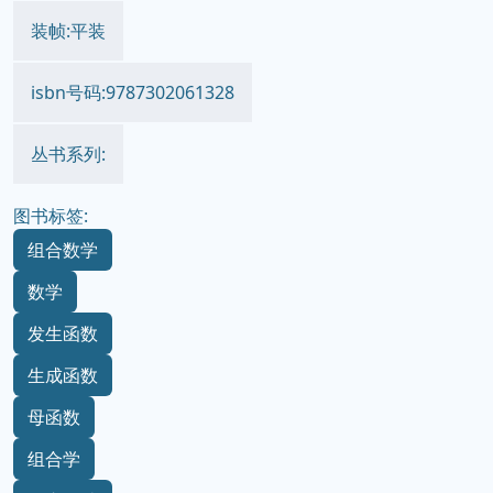
装帧:平装
isbn号码:9787302061328
丛书系列:
图书标签:
组合数学
数学
发生函数
生成函数
母函数
组合学