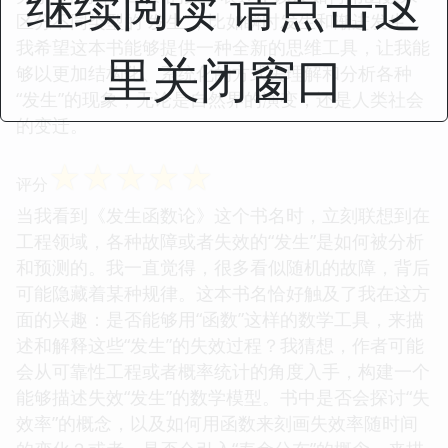
继续阅读 请点击这
区分不同类型的“发生”，比如瞬时发生和渐进发生。
我希望这本书能够提供一种全新的思维工具，让我能
里关闭窗口
够以更加结构化、系统化的方式去理解和分析各种
“发生”的现象，无论是自然界的演变，还是人类社会
的变迁。
☆
☆
☆
☆
☆
评分
当我看到《发生函数论》这个书名时，立刻联想到在
工程领域，各种故障或者失效的“发生”是如何被分析
和预测的。我一直觉得，很多看似随机的故障，背后
可能隐藏着某种规律。这本书名恰好触及了我在这方
面的兴趣：是否能够用“函数”这样的数学工具，来描
述和解释这些“发生”的失效过程？我猜想，作者可能
会从可靠性工程或者概率统计的角度入手，构建一个
能够描述失效“发生”的数学模型。书中是否会探讨“失
效率”的概念，以及如何用函数来刻画失效率随时间