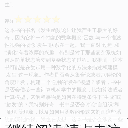
生”。
☆
☆
☆
☆
☆
评分
这本书的书名《发生函数论》让我产生了极大的好
奇，因为它将一个抽象的数学概念“函数”与一个描述
性很强的概念“发生”联系在一起。我一直对“过程”和
“演化”有着浓厚的兴趣，特别是对于那些复杂系统如
何从简单状态演变到复杂状态的过程。我推测，这本
书可能是在尝试用一种数学化的方法来描述和建模
“发生”这一现象。作者是否会从集合论或者范畴论的
角度出发，构建一个通用的“发生”模型？或者，书中
是否会借鉴一些计算机科学中的概念，比如算法或者
计算模型，来解释事物是如何在特定条件下“生成”或
“触发”的？我特别好奇，书中是否会讨论“自组织”和
“涌现”等现象，以及如何用函数的形式来刻画这些系
统的演化路径。我也在设想，这本书是否会涉及一些
关于“时间”和“因果”的数学表述，以及如何用函数来