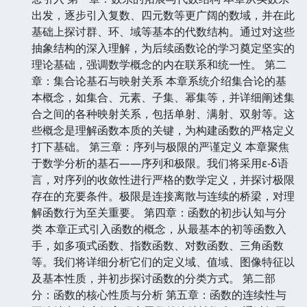
出发，逐步引入复数、四元数等更广阔的数域，并在此
基础上探讨群、环、域等基本的代数结构。通过对这些
抽象结构的深入理解，为后续函数论的学习奠定坚实的
理论基础，强调数学概念的内在联系和统一性。 第二
章：集合论基石与映射关系 本章系统介绍集合论的基
本概念，如集合、元素、子集、幂集等，并详细阐述集
合之间的各种映射关系，包括单射、满射、双射等。这
些概念是理解函数本质的关键，为构建函数的严格定义
打下基础。 第三章：序列与极限的严谨定义 本章聚焦
于数学分析的基石——序列和极限。我们将采用ε-δ语
言，对序列的收敛性进行严格的数学定义，并探讨极限
存在的充要条件。极限是连接离散与连续的桥梁，对理
解函数行为至关重要。 第四章：函数的初步认知与分
类 本章正式引入函数的概念，从最基本的初等函数入
手，如多项式函数、指数函数、对数函数、三角函数
等。我们将详细分析它们的定义域、值域、图像特征以
及基本性质，并初步探讨函数的分类方式。 第二部
分：函数的核心性质与分析 第五章：函数的连续性与