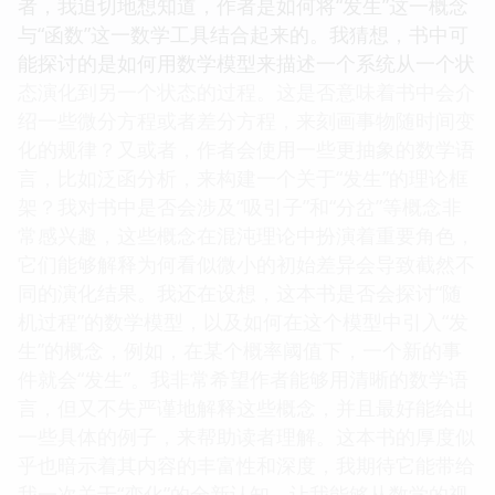
者，我迫切地想知道，作者是如何将“发生”这一概念
与“函数”这一数学工具结合起来的。我猜想，书中可
能探讨的是如何用数学模型来描述一个系统从一个状
态演化到另一个状态的过程。这是否意味着书中会介
绍一些微分方程或者差分方程，来刻画事物随时间变
化的规律？又或者，作者会使用一些更抽象的数学语
言，比如泛函分析，来构建一个关于“发生”的理论框
架？我对书中是否会涉及“吸引子”和“分岔”等概念非
常感兴趣，这些概念在混沌理论中扮演着重要角色，
它们能够解释为何看似微小的初始差异会导致截然不
同的演化结果。我还在设想，这本书是否会探讨“随
机过程”的数学模型，以及如何在这个模型中引入“发
生”的概念，例如，在某个概率阈值下，一个新的事
件就会“发生”。我非常希望作者能够用清晰的数学语
言，但又不失严谨地解释这些概念，并且最好能给出
一些具体的例子，来帮助读者理解。这本书的厚度似
乎也暗示着其内容的丰富性和深度，我期待它能带给
我一次关于“变化”的全新认知，让我能够从数学的视