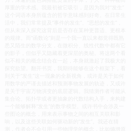
厚重的学术感。我最初被它吸引，是因为我对“发生”
这个词语本身所蕴含的哲学意味感到好奇。在日常生
活中，我们常常提及“事件的发生”、“思想的发生”，
但从未深入探究这背后是否存在某种更普适、更根本
的规律。而“函数论”则是一个我一直以来都觉得既熟
悉又陌生的数学分支，在微积分、线性代数中都有它
的影子，但似乎又隐藏着更深层的奥秘。将这两个看
似不相关的概念结合在一起，本身就激起了我极大的
探究欲望。翻开书页，我期待能够在这个框架下，看
到关于“发生”这一现象的全新视角，或许是关于如何
用数学的严谨去描述和预测事物发展的轨迹，又或许
是关于宇宙万物演变的底层逻辑。我猜测作者可能从
集合论、拓扑学或者更抽象的代数结构入手，来构建
一个能够解释“发生”的数学模型。或许书中会涉及一
些图论的概念，用来表示事物之间的相互关联和影
响，以及这些关联如何驱动新的“发生”。我还在猜
测，作者会不会引用一些物理学的概念，比如熵增原