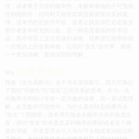
理，或者量子力学的概率性，来解释事物的不可预测
性和随机性，但同时又能在宏观层面展现出某种规
律。这本书的定价并不低，这更让我觉得它必定蕴含
着作者多年研究的心血，是一种高度凝练的学术结
晶，而非市面上泛泛而谈的读物。我希望它能带给我
一次智识上的全新体验，让我对“发生”这件事，拥有
一个更加清晰、更加深刻的理解。
☆
☆
☆
☆
☆
评分
我被《发生函数论》这个书名深深吸引，因为它唤起
了我对“可能性”与“现实”之间关系的思考。作为一名
对概率论和统计学有一定兴趣的读者，我一直试图理
解，在无数的可能性中，为什么某些特定的事件会
“发生”？我猜想，这本书可能会从概率分布的角度出
发，探讨“发生”的本质是某种概率的累积或者某个阈
值的突破。作者是否会引入马尔可夫链或者泊松过程
等概念，来描述事件发生的概率模型？我特别好奇，