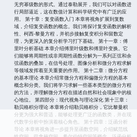
无穷幂级数的形式。通过泰勒展开，我们可以对函数进
行局部逼近，这在数值计算和科学研究中有广泛的应
用。 第十章：复变函数入门 本章将视角扩展到复数
域，介绍复变函数的概念。我们将探讨复变函数的解析
性、柯西-黎曼方程，并初步接触复变积分和留数定
理，为更深入的复分析学习打下基础。 第十一章：傅
里叶分析基础 本章介绍傅里叶级数和傅里叶变换。它
们能够将周期性或非周期性函数分解为一系列正弦和余
弦函数的叠加，在信号处理、图像分析和微分方程求解
等领域发挥着至关重要的作用。 第十二章：微分方程
的基本理论 本章介绍常微分方程和偏微分方程的基本
概念和分类。我们将学习求解一些基本类型的微分方程
的方法，并理解微分方程在描述自然和社会现象中的核
心地位。 第四部分：现代视角与理论深化 第十三章：
勒贝格积分理论 本章将介绍勒贝格积分，它比黎曼积
分更为强大和普适，能够处理更广泛的函数类，并在现
代数学分析中扮演着核心角色。 第十四章：泛函分析
导论 本章将视角进一步提升至函数空间，介绍赋范线
性空间、巴拿赫空间、希尔伯特空间等概念。泛函分析