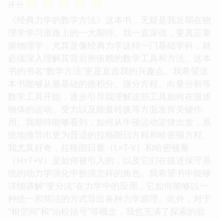
☆
☆
☆
☆
☆
评分
《经典力学的数学方法》这本书，无疑是我近期在物
理学学习道路上的一大期待。我一直深信，要真正掌
握物理学，尤其是像经典力学这样一门基础学科，就
必须深入理解其背后所依赖的数学工具和方法。这本
书的书名“数学方法”更是直击我的兴趣点。我希望这
本书能够从最基础的微积分、微分方程、向量分析等
数学工具开始，逐步引导我理解这些工具如何在描述
物体的运动、受力以及能量转换等方面发挥关键作
用。我期待能够看到，如何从牛顿运动定律出发，系
统地推导出更为普适的拉格朗日方程和哈密顿方程。
我尤其好奇，拉格朗日量（L=T-V）和哈密顿量
（H=T+V）是如何被引入的，以及它们在描述保守系
统的动力学演化中扮演怎样的角色。我希望书中能够
详细讲解“变分法”在力学中的应用，它如何能够以一
种统一和简洁的方式导出各种力学原理。此外，对于
“相空间”和“泊松括号”等概念，我也充满了探索的欲