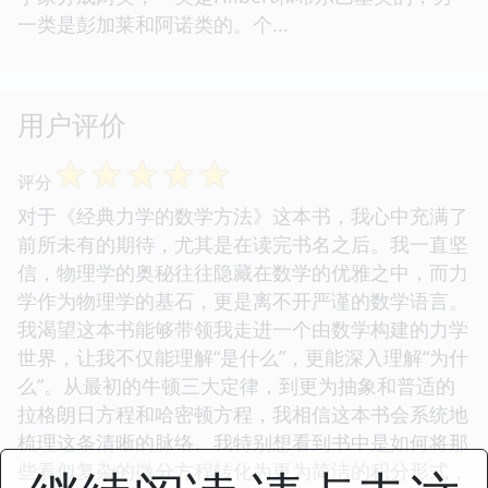
一类是彭加莱和阿诺类的。个...
用户评价
☆
☆
☆
☆
☆
评分
对于《经典力学的数学方法》这本书，我心中充满了
前所未有的期待，尤其是在读完书名之后。我一直坚
信，物理学的奥秘往往隐藏在数学的优雅之中，而力
学作为物理学的基石，更是离不开严谨的数学语言。
我渴望这本书能够带领我走进一个由数学构建的力学
世界，让我不仅能理解“是什么”，更能深入理解“为什
么”。从最初的牛顿三大定律，到更为抽象和普适的
拉格朗日方程和哈密顿方程，我相信这本书会系统地
梳理这条清晰的脉络。我特别想看到书中是如何将那
些看似复杂的微分方程转化为更为简洁的积分形式，