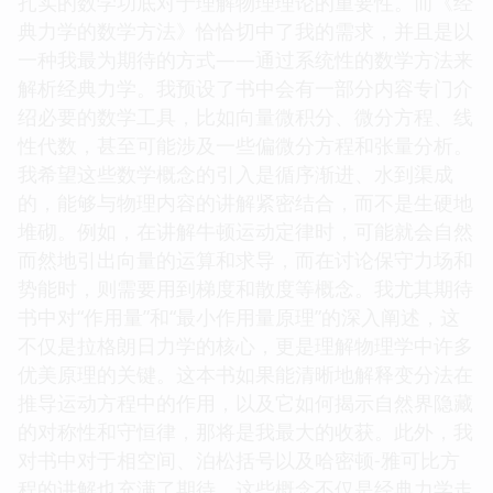
扎实的数学功底对于理解物理理论的重要性。而《经
典力学的数学方法》恰恰切中了我的需求，并且是以
一种我最为期待的方式——通过系统性的数学方法来
解析经典力学。我预设了书中会有一部分内容专门介
绍必要的数学工具，比如向量微积分、微分方程、线
性代数，甚至可能涉及一些偏微分方程和张量分析。
我希望这些数学概念的引入是循序渐进、水到渠成
的，能够与物理内容的讲解紧密结合，而不是生硬地
堆砌。例如，在讲解牛顿运动定律时，可能就会自然
而然地引出向量的运算和求导，而在讨论保守力场和
势能时，则需要用到梯度和散度等概念。我尤其期待
书中对“作用量”和“最小作用量原理”的深入阐述，这
不仅是拉格朗日力学的核心，更是理解物理学中许多
优美原理的关键。这本书如果能清晰地解释变分法在
推导运动方程中的作用，以及它如何揭示自然界隐藏
的对称性和守恒律，那将是我最大的收获。此外，我
对书中对于相空间、泊松括号以及哈密顿-雅可比方
程的讲解也充满了期待。这些概念不仅是经典力学走