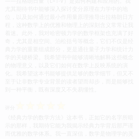
——拉格朗日量（L=T-V）是如何构建和应用的。我
尤其期待书中能够深入探讨变分原理在力学中的地
位，以及如何通过最小作用量原理推导出拉格朗日方
程，这种数学上的优雅和物理上的深刻含义常常让我
着迷。此外，我对哈密顿力学的数学框架也充满了好
奇，尤其是相空间、泊松括号等概念，它们不仅是经
典力学的重要组成部分，更是通往量子力学和统计力
学的关键桥梁。我希望书中能够清晰地解释这些概念
的物理意义，以及它们如何在数学上反映系统的演
化。我希望这本书能够提供足够的数学细节，但又不
至于让非数学专业背景的读者望而却步，而是能够找
到一种平衡，既有深度又不失易懂性。
☆
☆
☆
☆
☆
评分
《经典力学的数学方法》这本书，正如它的名字所暗
示的那样，我期待它能为我揭示经典力学背后那严谨
而优雅的数学体系。我一直深信，数学是物理学的灵