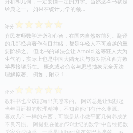
分析和几何，一定要懂一定的力学。当然这本书就是
经典之一。 如果在统计力学的领...
☆
☆
☆
☆
☆
评分
齐民友师数学造诣和心智，在国内自然数前列。翻译
的几部经典著作有目共睹，都是年轻人不可逾越的重
要阶梯之。 但此书的译法会让 Arnold 这等狂人大为
生气的，实际上也是中国大陆无法与俄罗斯和西方数
学界接壤所在。 概念或者命名与思想抽象完全无法
理解原著。 例如，附录 1...
☆
☆
☆
☆
☆
评分
教科书也应该能写出美感来的。 阿诺总是让我想起
当年哥廷根的数理精神，不知道他们有什么渊源。
喜欢几何一样的东西，可能是从小做平面几何养成的
不良习惯。 阿提亚在他的“20世纪的数学”中曾经把数
学家分成两类，一类是Hilbert和布尔巴基类的，另