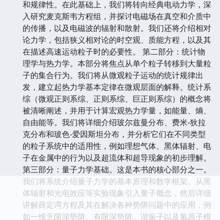
和规律性。在此基础上，我们将转向经典电动力学，深
入研究麦克斯韦方程组，并探讨电磁场在真空和介质中
的传播，以及电磁波的辐射和散射。我们还将介绍相对
论力学，包括狭义相对论的时空观、质能方程，以及其
在描述高速运动粒子时的必要性。 第二部分：统计物
理学与热力学。本部分将焦点从单个粒子转移到大量粒
子的集合行为。我们将从微观粒子运动的统计规律出
发，建立起热力学基本定律在微观层面的解释。统计系
综（微观正则系综、正则系综、巨正则系综）的概念将
被清晰阐述，并用于计算宏观热力学量，如能量、熵、
自由能等。我们将详细介绍玻尔兹曼分布、费米-狄拉
克分布和玻色-爱因斯坦分布，并分析它们在不同类型
的粒子系统中的适用性，例如理想气体、黑体辐射、电
子在金属中的行为以及超流体和超导现象的初步理解。
第三部分：量子力学基础。这是本书的核心部分之一。
我们将系统介绍量子力学的基本原理和数学框架。从黑
体辐射和光电效应等实验现象引入量子概念，然后详细
讲解薛定谔方程及其在解决各种势阱问题中的应用，例
如一维无限深势阱、有限深势阱、谐振子以及氢原子模