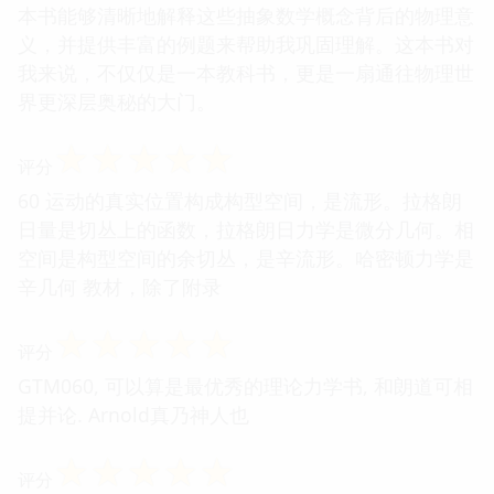
本书能够清晰地解释这些抽象数学概念背后的物理意
义，并提供丰富的例题来帮助我巩固理解。这本书对
我来说，不仅仅是一本教科书，更是一扇通往物理世
界更深层奥秘的大门。
☆
☆
☆
☆
☆
评分
60 运动的真实位置构成构型空间，是流形。拉格朗
日量是切丛上的函数，拉格朗日力学是微分几何。相
空间是构型空间的余切丛，是辛流形。哈密顿力学是
辛几何 教材，除了附录
☆
☆
☆
☆
☆
评分
GTM060, 可以算是最优秀的理论力学书, 和朗道可相
提并论. Arnold真乃神人也
☆
☆
☆
☆
☆
评分