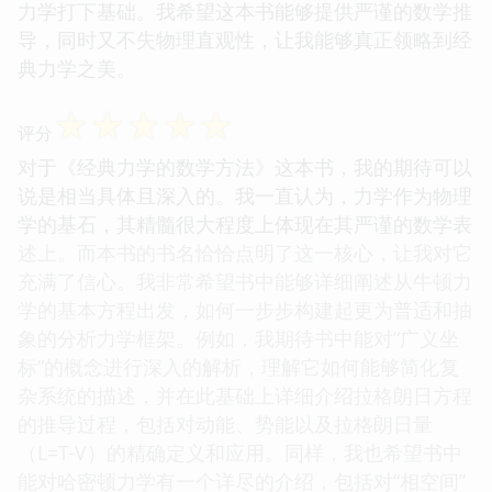
力学打下基础。我希望这本书能够提供严谨的数学推
导，同时又不失物理直观性，让我能够真正领略到经
典力学之美。
☆
☆
☆
☆
☆
评分
对于《经典力学的数学方法》这本书，我的期待可以
说是相当具体且深入的。我一直认为，力学作为物理
学的基石，其精髓很大程度上体现在其严谨的数学表
述上。而本书的书名恰恰点明了这一核心，让我对它
充满了信心。我非常希望书中能够详细阐述从牛顿力
学的基本方程出发，如何一步步构建起更为普适和抽
象的分析力学框架。例如，我期待书中能对“广义坐
标”的概念进行深入的解析，理解它如何能够简化复
杂系统的描述，并在此基础上详细介绍拉格朗日方程
的推导过程，包括对动能、势能以及拉格朗日量
（L=T-V）的精确定义和应用。同样，我也希望书中
能对哈密顿力学有一个详尽的介绍，包括对“相空间”