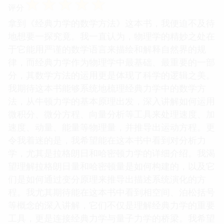
☆
☆
☆
☆
☆
评分
拿到《经典力学的数学方法》这本书，我便迫不及待
地想要一探究竟。我一直认为，物理学的精妙之处在
于它能用严谨的数学语言来描绘和解释自然界的规
律，而经典力学作为物理学中最基础、最重要的一部
分，其数学方法的运用更是体现了科学的逻辑之美。
我期待这本书能够系统地梳理经典力学中的数学方
法，从牛顿力学的基本原理出发，深入讲解如何运用
微积分、微分方程、向量分析等工具来处理速度、加
速度、动量、能量等物理量，并推导出运动方程。更
令我着迷的是，我希望能在这本书中看到对分析力
学，尤其是拉格朗日和哈密顿力学的详细介绍。我渴
望理解拉格朗日量和哈密顿量是如何构建的，以及它
们是如何通过变分原理来推导出描述系统演化的方
程。我尤其期待能在这本书中看到相空间、泊松括号
等概念的深入讲解，它们不仅是理解经典力学的重要
工具，更是连接经典力学与量子力学的桥梁。我希望