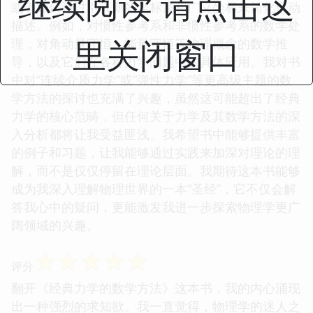
继续阅读 请点击这
或者如何通过引入新的坐标系和广义坐标来简化运动
描述。例如，对惯性参考系和非惯性参考系的数学处
里关闭窗口
理，对角动量守恒、能量守恒等物理概念的数学推
导，以及它们在各种力学问题中的具体应用。我对书
中对“连续介质力学”或“弹性力学”等更高级主题的数
学方法的探讨也充满了兴趣，虽然这可能超出了经典
力学的核心范畴，但任何关于力学及其数学方法的深
入分析都将让我受益匪浅。我希望书中能够提供丰富
的例子和习题，让我能够通过实践来加深对理论的理
解，而不是仅仅停留在理论层面。我期待这本书能够
成为我深入理解物理世界的一本“圣经”，它不仅会解
答我心中的疑问，更能激发我进一步探索物理学更广
阔领域的兴趣。
☆
☆
☆
☆
☆
评分
翻开《经典力学的数学方法》这本书，我的内心涌现
出一种强烈的求知欲。我一直觉得，物理学的迷人之