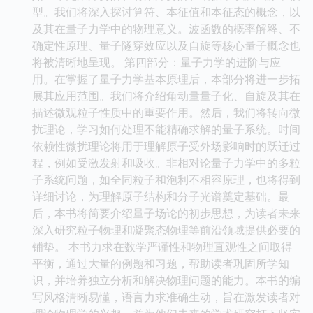
型。我们将深入探讨算符、本征值和本征态的概念，以
及其在量子力学中的物理意义。波函数的概率解释、不
确定性原理、量子隧穿效应以及自旋等核心量子概念也
将被清晰地呈现。 第四部分：量子力学的进阶与应
用。在掌握了量子力学基本原理后，本部分将进一步拓
展其应用范围。我们将介绍角动量量子化、自旋及其在
描述微观粒子性质中的重要作用。然后，我们将转向微
扰理论，学习如何处理不能精确求解的量子系统。时间
依赖性微扰理论将用于理解原子受外场影响时的跃迁过
程，例如受激发射和吸收。非相对论量子力学中的多粒
子系统问题，如全同粒子和泡利不相容原理，也将得到
详细讨论，为理解原子结构和分子光谱奠定基础。最
后，本书将简要介绍量子场论的初步思想，为读者未来
深入研究粒子物理和凝聚态物理等前沿领域提供必要的
铺垫。 本书力求在数学严谨性和物理直观性之间取得
平衡，通过大量的例题和习题，帮助读者巩固所学知
识，并培养独立分析和解决物理问题的能力。本书的编
写风格清晰易懂，语言力求准确生动，旨在激发读者对