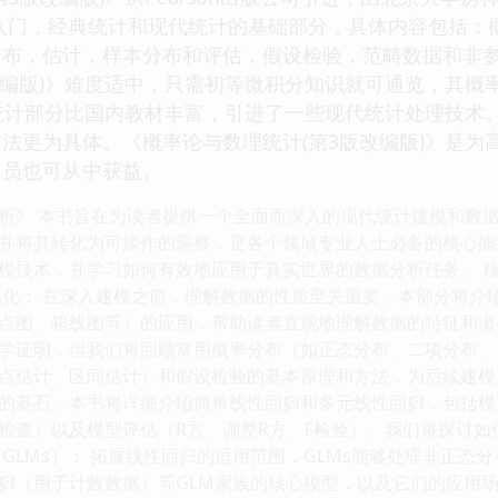
入门，经典统计和现代统计的基础部分，具体内容包括：
分布，估计，样本分布和评估，假设检验，范畴数据和非
改编版)》难度适中，只需初等微积分知识就可通览，其概
》统计部分比国内教材丰富，引进了一些现代统计处理技术
法更为具体。《概率论与数理统计(第3版改编版)》是为
人员也可从中获益。
析》 本书旨在为读者提供一个全面而深入的现代统计建模和数
并将其转化为可操作的洞察，是各个领域专业人士必备的核心能
模技术，并学习如何有效地应用于真实世界的数据分析任务。 核
视化： 在深入建模之前，理解数据的性质至关重要。本部分将介
点图、箱线图等）的应用，帮助读者直观地理解数据的特征和潜在
学证明，但我们将回顾常用概率分布（如正态分布、二项分布、
点估计、区间估计）和假设检验的基本原理和方法，为后续建模奠
的基石。本书将详细介绍简单线性回归和多元线性回归，包括模
检查）以及模型评估（R方、调整R方、F检验）。我们将探讨
（GLMs）： 拓展线性回归的适用范围，GLMs能够处理非正
归（用于计数数据）等GLM家族的核心模型，以及它们的应用场