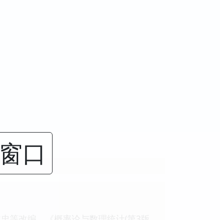
闭窗口
房祥忠等改编。《概率论与数理统计(第3版