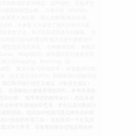
间序列数据的基本概念，如平稳性、自相关性
行预测和模型诊断。 方差分析（ANOVA）：
和多因素方差分析，重点讲解F检验的原理、
模型假设时，非参数方法提供了强大的替代方案。
检验等常用非参数方法，并讨论其适用条件和解释。 贝
我们将探讨如何利用贝叶斯方法进行参数估计
 模型选择与正则化： 在构建模型时，避免过
sso、Ridge回归）如何通过惩罚项来提高
agging、Boosting（如
用的集成模型。 聚类分析与降维技术： 探索数据结构
技术（如主成分分析PCA）则帮助我们理解高维
。我们将详细介绍交叉验证（K折交叉验证）、
并重： 在讲解统计建模原理的同时，本书将穿插
型和分析。 循序渐进的教学设计： 内容从基
社会科学等领域的研究者、学生以及对数据分
的建模思路，包括如何根据问题选择合适的模
统计分析的常用工具： 旨在提供一个扎实的
 通过学习本书，读者将能够自信地运用各种