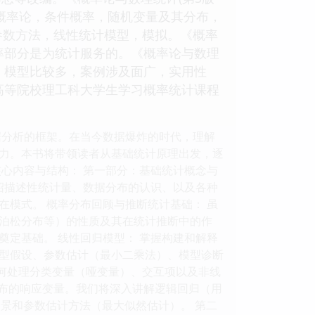
概率论，条件概率，随机变量及其分布，
参数方法，线性统计模型，模拟。《概率
率部分是为统计服务的。《概率论与数理
。模型比较多，案例涉及面广，实用性
高等院校理工科大学生学习概率统计课程
据分析的框架。在当今数据爆炸的时代，理解
力。本书将带领读者从基础统计原理出发，逐
心内容与结构： 第一部分：基础统计概念与
绍描述性统计量、数据分布的认识、以及各种
模式。 概率分布回顾与推断统计基础： 虽
泊松分布等）的性质及其在统计推断中的作
定基础。 线性回归模型： 掌握构建和解释
型假设、参数估计（最小二乘法）、模型诊断
如何处理分类变量（哑变量）、交互项以及非线
态分布的响应变量。我们将深入讲解逻辑回归（用
景和参数估计方法（最大似然估计）。 第二