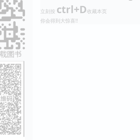
ctrl+D
立刻按
收藏本页
你会得到大惊喜!!