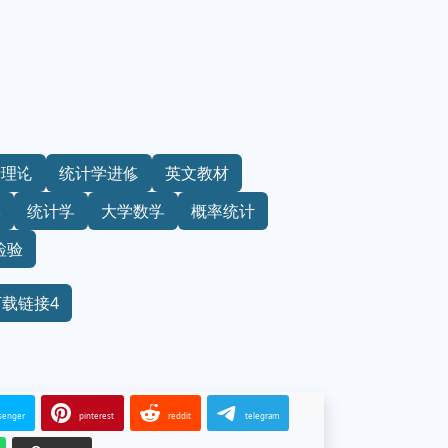
量理论
统计学进修
英文教材
学
统计学
大学数学
概率统计
检验
下载链接4
senger
pinterest
reddit
telegram