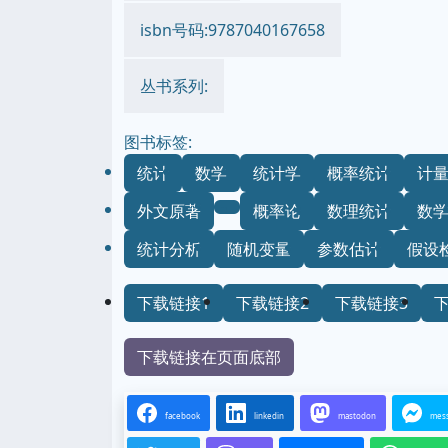
isbn号码:9787040167658
丛书系列:
图书标签:
统计
数学
统计学
概率统计
计
外文原著
概率论
数理统计
数
统计分析
随机变量
参数估计
假设
下载链接1
下载链接2
下载链接3
下载链接在页面底部
facebook
linkedin
mastodon
mes