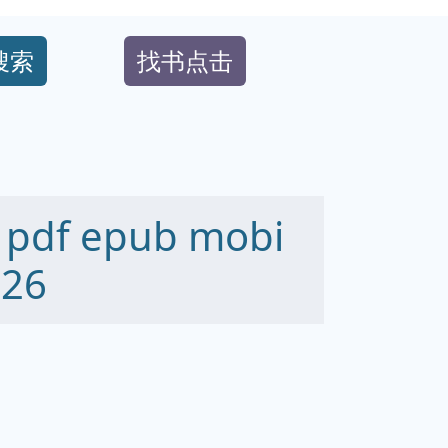
搜索
找书点击
f epub mobi
26