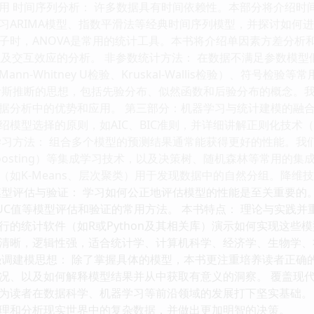
用 时间序列分析： 许多数据具有时间依赖性。本部分将介绍时
习ARIMA模型、指数平滑法等经典时间序列模型，并探讨如何进
子时，ANOVA是常用的统计工具。本书将介绍单因素方差分析
方法以及交互效应的分析。 非参数统计方法： 在数据不满足参数
nn-Whitney U检验、Kruskal-Wallis检验）、符号
叶斯推断的思想，包括先验分布、似然函数和后验分布的概念。
据分析中的优势和应用。 第三部分：机器学习与统计建模的融合
模型选择的原则，如AIC、BIC准则，并详细讲解正则化技术（La
习方法： 组合多个模型的预测结果通常能获得更好的性能。我们将介绍B
ient Boosting）等集成学习技术，以及决策树、随机森林等常
（如K-Means、层次聚类）用于发现数据中的自然分组。降维
模型评估与验证： 学习如何公正地评估模型的性能是至关重要的
AUC值等模型评估和验证的常用方法。 本书特点： 理论与实践
行的统计软件（如R或Python及其相关库）演示如何实现这些模
清晰，逻辑性强，适合统计学、计算机科学、经济学、生物学、
强调建模思想： 除了掌握具体的模型，本书更注重培养读者正确
况、以及如何解释模型结果并从中获取有意义的洞察。 覆盖现代
为读者在数据科学、机器学习等前沿领域的发展打下坚实基础。
理和分析现实世界中的复杂数据，并做出更加明智的决策。