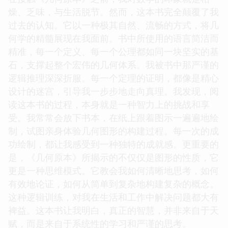
燥、乏味，与生活脱节。然而，这本书完全颠覆了我
过去的认知。它以一种极其自然、流畅的方式，将几
何学的精髓展现在我面前。书中所使用的语言简洁而
精准，每一个定义、每一个公理都如同一块坚实的基
石，支撑起整个宏伟的几何体系。我被书中那严谨的
逻辑推理深深折服。每一个定理的证明，都像是精心
设计的迷宫，引导我一步步地走向真理。我发现，阅
读这本书的过程，本身就是一种智力上的挑战和享
受。我常常会放下书本，在纸上跟着图示一遍遍地绘
制，试图亲身体验几何图形的构建过程。每一次的成
功绘制，都让我感受到一种独特的成就感。更重要的
是，《几何原本》所揭示的不仅仅是图形的性质，它
更是一种思维模式。它教会我如何清晰地思考，如何
有效地论证，如何从简单到复杂地构建复杂的概念。
这种逻辑训练，对我在生活和工作中解决问题都大有
裨益。这本书让我明白，真正的智慧，并非来自于天
赋，而是来自于系统性的学习和严谨的思考。