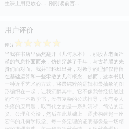
生课上用更放心……刚刚读前言...
用户评价
☆
☆
☆
☆
☆
评分
当我在书店里偶然翻开《几何原本》，那股古老而严
谨的气息扑面而来，仿佛穿越了千年，与古希腊的先
贤们面对面。我并非科班出身，对数学的理解仅停留
在基础运算和一些零散的几何概念。然而，这本书以
一种近乎艺术的方式，将最纯粹的逻辑和最抽象的图
形编织在一起，让我沉醉其中。它不像我曾经接触过
的任何一本数学书，没有复杂的公式推导，没有令人
头疼的应用题，取而代之的是一系列清晰、简洁的定
义、公理和公设，然后在此基础上，逐步构建起一座
宏伟的几何学殿堂。每一条定理的证明都像是一场精
密的推理游戏，每一步都严丝合缝，不容丝毫瑕疵。