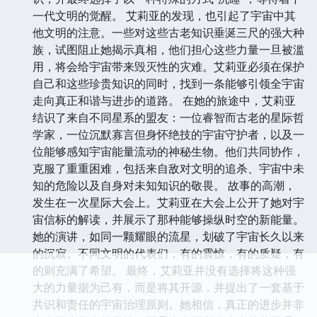
一代文明的觉醒。 艾莉亚的发现，也引起了宇宙中其
他文明的注意。一些对这些古老知识垂涎三尺的强大种
族，试图阻止她揭示真相，他们担心这些力量一旦被滥
用，将会给宇宙带来毁灭性的灾难。艾莉亚必须在保护
自己和这些珍贵知识的同时，找到一条能够引领全宇宙
走向真正和谐与进步的道路。 在她的旅途中，艾莉亚
结识了来自不同星系的盟友：一位睿智而古老的星际哲
学家，一位沉默寡言但身怀绝技的宇宙守护者，以及一
位能够感知宇宙能量流动的神秘生物。他们共同协作，
克服了重重困难，包括来自敌对文明的追杀、宇宙中未
知的危险以及自身对未知知识的敬畏。 故事的高潮，
发生在一次星际大会上。艾莉亚在大会上公开了她对宇
宙信标的解读，并展示了那种能够操纵时空的新能量。
她的演讲，如同一颗耀眼的流星，划破了宇宙长久以来
的沉寂。不同文明的代表们，有的震惊，有的质疑，有
的则充满了希望。 最终，艾莉亚并没有选择将这种强
大的力量据为己有，而是将其开源，并提出了一套基于
共识和责任的宇宙治理原则。她相信，真正的进步并非