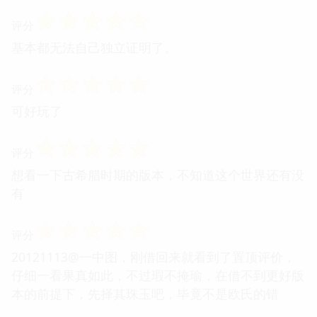
☆
☆
☆
☆
☆
评分
基本都无法自己独立证明了。
☆
☆
☆
☆
☆
评分
可好玩了
☆
☆
☆
☆
☆
评分
想看一下古希腊时期的版本，不知道这个世界还有没
有
☆
☆
☆
☆
☆
评分
20121113@一中图，刚借回来就看到了置顶评价，
仔细一看果真如此，不过瑕不掩瑜，在借不到更好版
本的前提下，先择其珠玉吧，毕竟不是欧氏的错