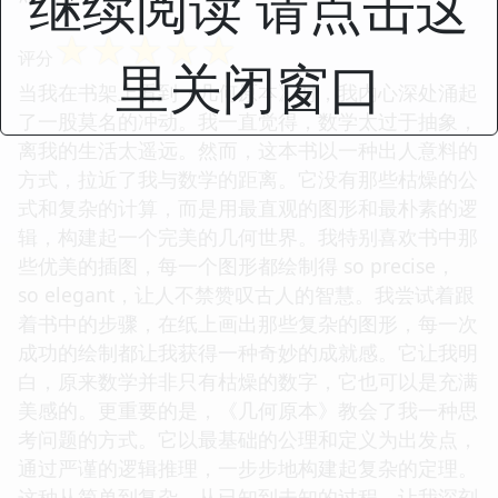
继续阅读 请点击这
☆
☆
☆
☆
☆
评分
里关闭窗口
当我在书架上看到《几何原本》时，我内心深处涌起
了一股莫名的冲动。我一直觉得，数学太过于抽象，
离我的生活太遥远。然而，这本书以一种出人意料的
方式，拉近了我与数学的距离。它没有那些枯燥的公
式和复杂的计算，而是用最直观的图形和最朴素的逻
辑，构建起一个完美的几何世界。我特别喜欢书中那
些优美的插图，每一个图形都绘制得 so precise，
so elegant，让人不禁赞叹古人的智慧。我尝试着跟
着书中的步骤，在纸上画出那些复杂的图形，每一次
成功的绘制都让我获得一种奇妙的成就感。它让我明
白，原来数学并非只有枯燥的数字，它也可以是充满
美感的。更重要的是，《几何原本》教会了我一种思
考问题的方式。它以最基础的公理和定义为出发点，
通过严谨的逻辑推理，一步步地构建起复杂的定理。
这种从简单到复杂，从已知到未知的过程，让我深刻