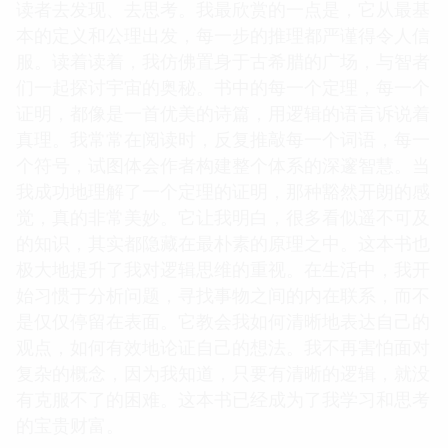
读者去发现、去思考。我最欣赏的一点是，它从最基
本的定义和公理出发，每一步的推理都严谨得令人信
服。读着读着，我仿佛置身于古希腊的广场，与智者
们一起探讨宇宙的奥秘。书中的每一个定理，每一个
证明，都像是一首优美的诗篇，用逻辑的语言诉说着
真理。我常常在阅读时，反复推敲每一个词语，每一
个符号，试图体会作者构建整个体系的深邃智慧。当
我成功地理解了一个定理的证明，那种豁然开朗的感
觉，真的非常美妙。它让我明白，很多看似遥不可及
的知识，其实都隐藏在最朴素的原理之中。这本书也
极大地提升了我对逻辑思维的重视。在生活中，我开
始习惯于分析问题，寻找事物之间的内在联系，而不
是仅仅停留在表面。它教会我如何清晰地表达自己的
观点，如何有效地论证自己的想法。我不再害怕面对
复杂的概念，因为我知道，只要有清晰的逻辑，就没
有克服不了的困难。这本书已经成为了我学习和思考
的宝贵财富。