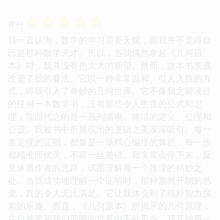
☆
☆
☆
☆
☆
评分
我一直认为，数学的学习需要天赋，而我并不觉得自
己是那种数学天才。所以，当我偶然拿起《几何原
本》时，我并没有抱太大的期望。然而，这本书彻底
改变了我的看法。它以一种非常温和、引人入胜的方
式，将我引入了奇妙的几何世界。它不像我之前读过
的任何一本数学书，没有那些令人生畏的公式和定
理，取而代之的是一系列清晰、简洁的定义、公理和
公设。我被书中所展现出的逻辑之美深深吸引。每一
条定理的证明，都像是一场精心编排的舞蹈，每一步
都精准而优美，不容一丝差错。我常常会停下来，反
复琢磨作者的思路，试图理解每一个推理的精妙之
处。当我成功地理解一个证明时，那种豁然开朗的感
觉，真的令人无比满足。它让我体会到了纯粹智力探
索的乐趣。而且，《几何原本》所揭示的几何原理，
在自然界和我们周围的世界中无处不在。我开始用一