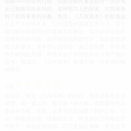
咀嚼书中的证明过程，试图理解作者是如何一步步地
从已知推导出未知的。这种智力上的探索，让我体验
到了前所未有的乐趣。而且，《几何原本》的价值远
不止于几何学本身。它所倡导的逻辑思维方式，对于
我理解任何领域的问题都大有裨益。我开始学会如何
清晰地分析问题，如何有效地构建论证，如何避免逻
辑上的谬误。这本书让我明白，真正的智慧，并非来
自于瞬间的灵感，而是来自于系统性的学习和严谨的
思考。我深信，《几何原本》将成为我一生受用的精
神财富。
☆
☆
☆
☆
☆
评分
说实话，拿起《几何原本》的时候，我并没有抱太大
期望。我一直认为，数学是一种天赋，而我显然不具
备这种天赋。然而，这本书完全颠覆了我的认知。它
以一种极其自然、流畅的方式，将复杂的几何概念层
层剥开，展现在我面前。它不是强行灌输，而是引导