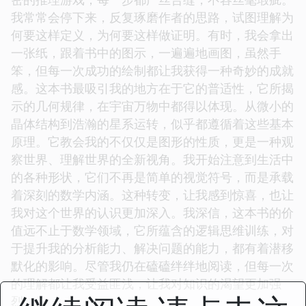
我常常会停下来，反复琢磨作者的思路，试图理解为
何要这样定义，为何要这样做证明。有时，我会拿出
一张纸，跟着书中的图示，一遍遍地画图，虽然手
笨，但每一次成功的绘制都让我获得一种奇妙的成就
感。这本书最吸引我的地方在于它的普适性，它所揭
示的几何规律，在宇宙万物中都得以体现。从微小的
晶体结构到浩瀚的星系运转，似乎都遵循着这些基本
原理。它教会我的不仅仅是图形的性质，更是一种观
察世界、理解世界的全新视角。我开始注意到生活中
的各种形状，它们不再是简单的视觉符号，而是承载
着深刻的数学内涵。这种转变，让我感到惊喜，也让
我对这个世界的认识更加深入。我深信，这本书的价
值远不止于数学领域，它所蕴含的逻辑思维训练，对
于提升我的分析能力、解决问题的能力，都有着潜移
默化的影响。尽管我仍在磕磕绊绊地阅读，但每一次
的理解都让我受益匪浅，让我对知识的渴望更加强
烈。