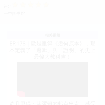
☆
☆
☆
☆
☆
评分
一中图书馆
相关视频
EP.178｜歐幾里得《幾何原本》：那
本定義了「邏輯」與「證明」的史上
最偉大教科書！
欧几里得：从逻辑的起点出发丨感受