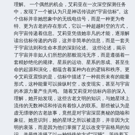
理解。 一个偶然的机会，艾莉亚在一次深空探测任务
中，发现了一个被认为只是神话传说的“宇宙信标”。这
个信标并非她想象中的无线电信号，而是一种更为奇
特、更为古老的存在形式，它以一种超越时空的方式，
向宇宙传递着信息。艾莉亚凭借她非凡的才能，逐渐解
读出信标传递的内容，这并非简单的信息，而是一套关
于宇宙法则和生命本质的深刻论述。 这些论述，揭示
了宇宙并非如人们所想的那般混沌无序，而是遵循着一
套精妙绝伦的规律。星辰的运动、星系的形成、甚至生
命的起源和演化，都蕴含着某种内在的逻辑和秩序。更
令艾莉亚震惊的是，信标中描述了一种前所未有的能量
形式，这种能量可以操纵时空，改变现实，甚至与宇宙
的本源力量产生共鸣。 随着艾莉亚对信标内容的深入
理解，她开始发现，这些古老文明的知识，与她星球上
流传的无数神话和传说有着惊人的联系。那些被认为是
虚无缥缈的古老故事，竟然是对宇宙深层奥秘的隐喻和
象征。她意识到，她的星球之所以被遗弃，并非因为文
明的衰落，而是因为他们掌握了足以改变宇宙格局的知
识，并最终选择了以一种特殊的方式“沉睡”，等待着下