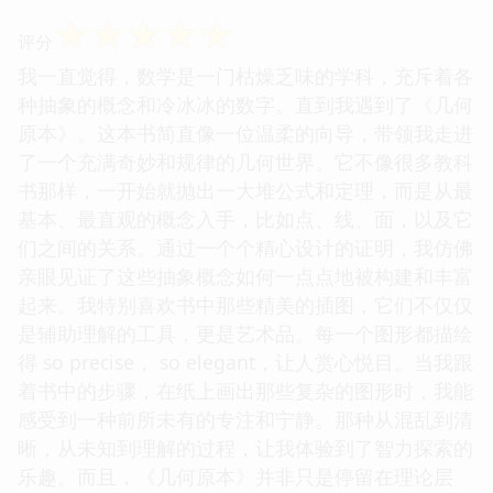
☆
☆
☆
☆
☆
评分
我一直觉得，数学是一门枯燥乏味的学科，充斥着各
种抽象的概念和冷冰冰的数字。直到我遇到了《几何
原本》。这本书简直像一位温柔的向导，带领我走进
了一个充满奇妙和规律的几何世界。它不像很多教科
书那样，一开始就抛出一大堆公式和定理，而是从最
基本、最直观的概念入手，比如点、线、面，以及它
们之间的关系。通过一个个精心设计的证明，我仿佛
亲眼见证了这些抽象概念如何一点点地被构建和丰富
起来。我特别喜欢书中那些精美的插图，它们不仅仅
是辅助理解的工具，更是艺术品。每一个图形都描绘
得 so precise， so elegant，让人赏心悦目。当我跟
着书中的步骤，在纸上画出那些复杂的图形时，我能
感受到一种前所未有的专注和宁静。那种从混乱到清
晰，从未知到理解的过程，让我体验到了智力探索的
乐趣。而且，《几何原本》并非只是停留在理论层