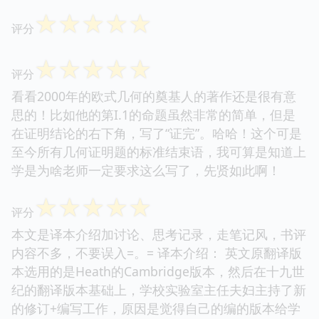
☆
☆
☆
☆
☆
评分
☆
☆
☆
☆
☆
评分
看看2000年的欧式几何的奠基人的著作还是很有意
思的！比如他的第I.1的命题虽然非常的简单，但是
在证明结论的右下角，写了“证完”。哈哈！这个可是
至今所有几何证明题的标准结束语，我可算是知道上
学是为啥老师一定要求这么写了，先贤如此啊！
☆
☆
☆
☆
☆
评分
本文是译本介绍加讨论、思考记录，走笔记风，书评
内容不多，不要误入=。= 译本介绍： 英文原翻译版
本选用的是Heath的Cambridge版本，然后在十九世
纪的翻译版本基础上，学校实验室主任夫妇主持了新
的修订+编写工作，原因是觉得自己的编的版本给学