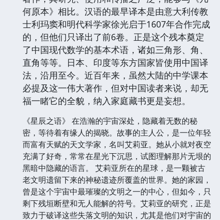
何原本》相比。汉语的最早译本是由意大利传教
士利玛窦和明代科学家徐光启于1607年合作完成
的，但他们只译出了前6卷。正是这个残本奠定
了中国现代数学的基本术语，诸如三角形、角、
直角等等。日本、印度等东方国家皆使用中国译
法，沿用至今。近百年来，虽然大陆的中学课本
必提及这一伟大著作，但对中国读者来说，却无
福一睹它的全貌，纳入家庭藏书更是妄想。
《星辰之语》 在浩瀚的宇宙深处，隐藏着无数的秘
密，等待着有缘人的揭晓。故事的主人公，是一位年轻
而富有天赋的天文学家，名叫艾莉亚。她从小就对夜空
充满了好奇，常常在星光下沉思，试图理解那片无垠的
黑暗中隐藏的语言。 艾莉亚所在的星球，是一颗被古
老文明遗留下来的神秘遗迹所覆盖的世界。她的家园，
曾是这个宇宙中最璀璨的文明之一的中心，但如今，只
剩下残垣断壁和无人能解的符号。艾莉亚的研究，正是
致力于破译这些失落文明的知识，尤其是他们对宇宙的