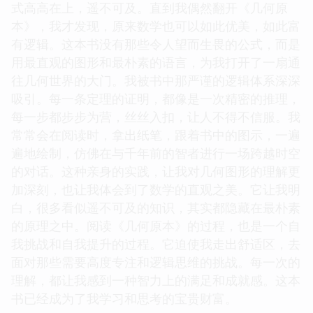
式高高在上，遥不可及。直到我偶然翻开《几何原
本》，我才发现，原来数学也可以如此优美，如此富
有逻辑。这本书没有那些令人望而生畏的公式，而是
用最直观的图形和最朴素的语言，为我打开了一扇通
往几何世界的大门。我被书中那严谨的逻辑体系深深
吸引。每一条定理的证明，都像是一次精密的推理，
每一步都步步为营，丝丝入扣，让人不得不信服。我
常常会在阅读时，拿出纸笔，跟着书中的图示，一遍
遍地绘制，仿佛在与千年前的智者进行一场跨越时空
的对话。这种亲身的实践，让我对几何图形的理解更
加深刻，也让我体会到了数学的直观之美。它让我明
白，很多看似遥不可及的知识，其实都隐藏在最朴素
的原理之中。阅读《几何原本》的过程，也是一个自
我挑战和自我提升的过程。它迫使我走出舒适区，去
面对那些需要高度专注和逻辑思维的挑战。每一次的
理解，都让我感到一种智力上的满足和成就感。这本
书已经成为了我学习和思考的宝贵财富。