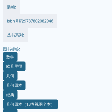
装帧:
isbn号码:9787802082946
丛书系列:
图书标签:
数学
欧几里得
几何
几何原本
经典
几何原本（13卷视图全本）