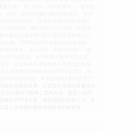
重要对象。 第二部分：结构与逻辑——数学的
论、环论、域论等抽象代数结构的建立。本书
构如何在密码学、物理学等领域发挥关键作
的公理化进程，康托尔的“无穷”思想，以及它
数学家如何通过精巧的公理系统来避免它们。
辑的出现，再到哥德尔不完备定理的深远影
扮演的角色。 第三部分：关联与应用——数
统计学应运而生。本书将探讨概率思想的起
医学、社会科学等领域发挥不可替代的作用。
，从古老的数学游戏到图灵机和计算理论，理
概念和理论的梳理，本书还将触及数学哲学中
与现实世界的关系，以及数学真理的普遍性问
它不仅仅是学习数学工具的方法，更是一次理
会数学的严谨之美，感受思想的创造之力，并
以及人类智慧的极限充满好奇的探索者。