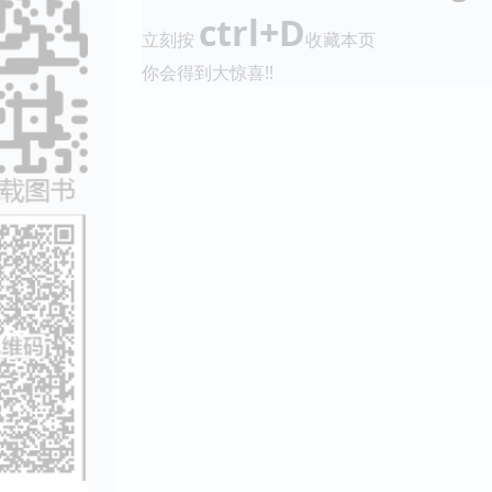
ctrl+D
立刻按
收藏本页
你会得到大惊喜!!