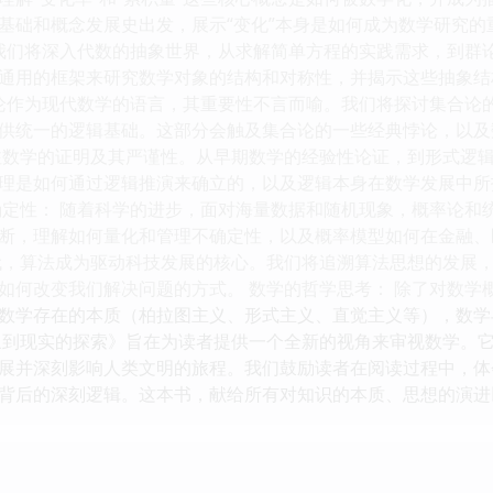
基础和概念发展史出发，展示“变化”本身是如何成为数学研究的
 我们将深入代数的抽象世界，从求解简单方程的实践需求，到群
通用的框架来研究数学对象的结构和对称性，并揭示这些抽象结
合论作为现代数学的语言，其重要性不言而喻。我们将探讨集合论
供统一的逻辑基础。这部分会触及集合论的一些经典悖论，以及
注数学的证明及其严谨性。从早期数学的经验性论证，到形式逻
理是如何通过逻辑推演来确立的，以及逻辑本身在数学发展中所
确定性： 随着科学的进步，面对海量数据和随机现象，概率论和
断，理解如何量化和管理不确定性，以及概率模型如何在金融、
代，算法成为驱动科技发展的核心。我们将追溯算法思想的发展
如何改变我们解决问题的方式。 数学的哲学思考： 除了对数学
数学存在的本质（柏拉图主义、形式主义、直觉主义等），数学
象到现实的探索》旨在为读者提供一个全新的视角来审视数学。
展并深刻影响人类文明的旅程。我们鼓励读者在阅读过程中，体
背后的深刻逻辑。这本书，献给所有对知识的本质、思想的演进