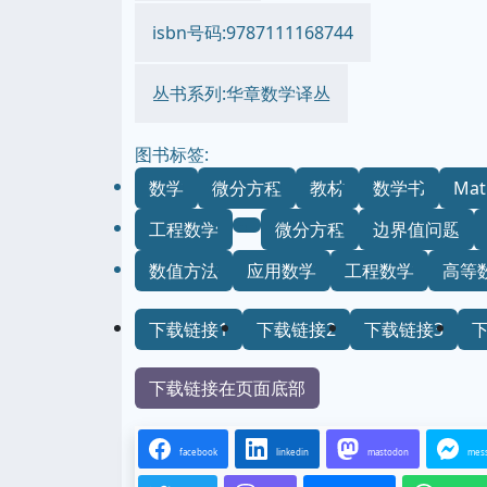
isbn号码:9787111168744
丛书系列:华章数学译丛
图书标签:
数学
微分方程
教材
数学书
Mat
工程数学
微分方程
边界值问题
数值方法
应用数学
工程数学
高等
下载链接1
下载链接2
下载链接3
下载链接在页面底部
facebook
linkedin
mastodon
mes