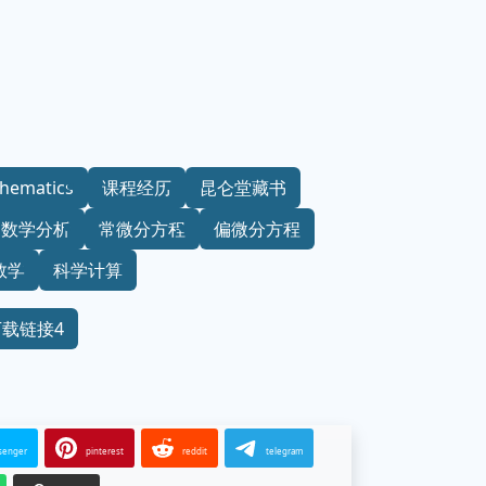
hematics
课程经历
昆仑堂藏书
数学分析
常微分方程
偏微分方程
数学
科学计算
下载链接4
senger
pinterest
reddit
telegram