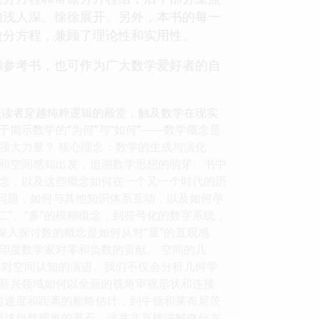
由浅人深、徐徐展开。另外，本书的每一
微分方程，兼顾了理论性和实用性。
参考书，也可作为广大数学爱好者的自
领读者穿越纯粹逻辑的殿堂，触及数学在现实
揭示数学的“为何”与“如何”——数学概念是
强大力量？ 核心理念：数学的生成与演化
和空间感知出发，追溯数学思想的萌芽。书中
念，以及这些概念如何在一个又一个时代的历
的问题，如何与其他知识体系互动，以及如何孕
二”、“多”的模糊概念，到符号化的数字系统，
深入探讨数的概念是如何从对“量”的直观感
印度数学家对零和负数的贡献。 空间的几
类对空间认知的演进。我们不仅会分析几何学
新兴领域如何以全新的视角审视形状和连接
对速度和距离的粗略估计，到牛顿和莱布尼茨
为描述自然现象的基石。这并非直接讲解微分方