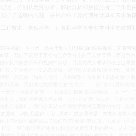
步理论，分别从定性分析、解析分析和数值分析三个角度
，安排了适量的习题，并且介绍了如何使用计算机来求解
程技术、自然科学、计算机科学等专业本科生的教材和
实的探索》 本书是一场关于数学思想根源的深度探索，它将带
角落。我们不局限于某个特定数学分支的工具性应用，而是致力于
如何从抽象的符号和规则中涌现，并最终成为理解和改造世界的
科书，它更像是一次思想漫游。我们从人类最原始的计数、测量
观察自然现象（如星辰运行、几何图形）来发展出初步的数学概
富和升华。我们关注数学思想的“生命力”——它们如何适应新
一部分：概念的起源——从直观到抽象 数字的诞生： 从“一”、“
的引入，我们将审视人类如何一步步拓展“数”的边界。这部分将
的集合论基础。我们会重温古希腊数学家对无理数的惊愕，以及
画的图形，到欧几里得《几何原本》的公理体系，本书将考察人
欧几何的出现如何挑战了我们对空间的固有认知，以及拓扑学等
这一部分，我们将追溯描述变化和运动的数学工具的诞生。从古代
理解“变化率”和“累积量”这些核心概念是如何被数学化，并成