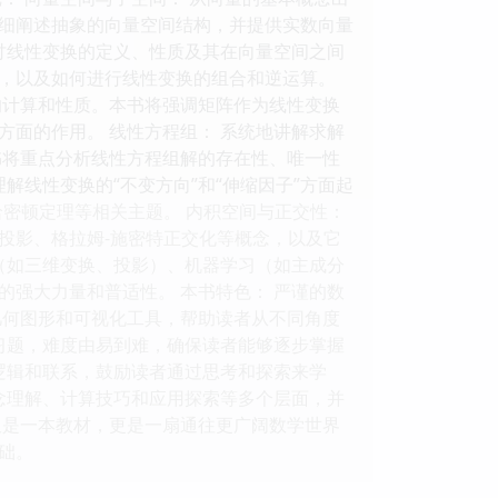
细阐述抽象的向量空间结构，并提供实数向量
讨线性变换的定义、性质及其在向量空间之间
，以及如何进行线性变换的组合和逆运算。
的计算和性质。本书将强调矩阵作为线性变换
面的作用。 线性方程组： 系统地讲解求解
书将重点分析线性方程组解的存在性、唯一性
解线性变换的“不变方向”和“伸缩因子”方面起
密顿定理等相关主题。 内积空间与正交性：
投影、格拉姆-施密特正交化等概念，以及它
（如三维变换、投影）、机器学习（如主成分
强大力量和普适性。 本书特色： 严谨的数
几何图形和可视化工具，帮助读者从不同角度
习题，难度由易到难，确保读者能够逐步掌握
逻辑和联系，鼓励读者通过思考和探索来学
念理解、计算技巧和应用探索等多个层面，并
仅是一本教材，更是一扇通往更广阔数学世界
础。