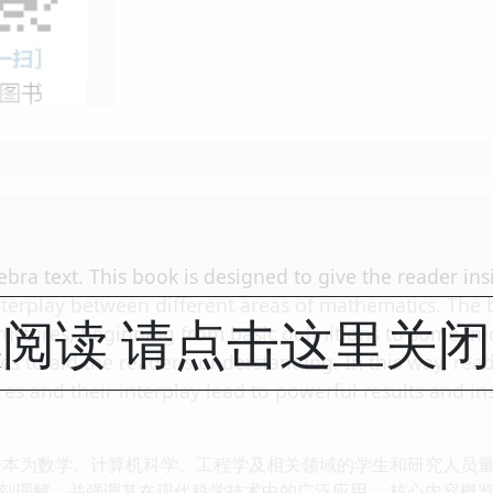
bra text. This book is designed to give the reader in
nterplay between different areas of mathematics. The 
阅读 请点击这里关
tructures, beginning from basic definitions to some i
s to aid the reader's understanding. In this way, rea
es and their interplay lead to powerful results and in
一本为数学、计算机科学、工程学及相关领域的学生和研究人员
刻理解，并强调其在现代科学技术中的广泛应用。 核心内容概览