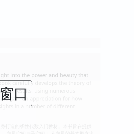
sight into the power and beauty that
book carefully develops the theory of
闭窗口
n-depth results, using numerous
ders gain an appreciation for how
sights in a number of different
量身打造的线性代数入门教材。本书旨在提供
： 向量空间与子空间： 从向量的基本概念出