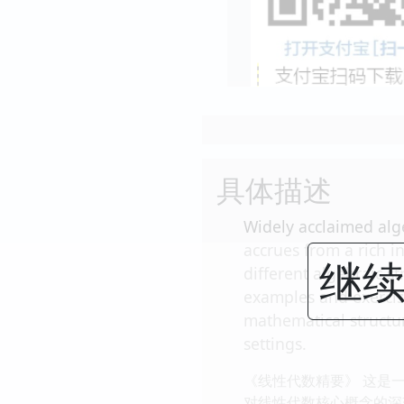
具体描述
Widely acclaimed alge
accrues from a rich i
继续
different algebraic s
examples and exercise
mathematical structur
settings.
《线性代数精要》 这是
对线性代数核心概念的深