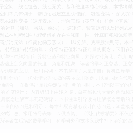
子空间、线性组合、线性无关、基和维度等核心概念。本书将详
空间等具体例子，帮助读者建立直观理解。 线性变换： 深入探
表示线性变换（矩阵表示），理解其核（零空间）和像（值域）
阵的运算（加法、减法、乘法）、逆矩阵、转置矩阵以及行列式
列式在判断线性方程组解的存在性和唯一性、计算面积和体积等方
高斯消元法（行简化梯形形式）、LU分解、克莱默法则等。本
。 特征值与特征向量： 介绍特征值和特征向量的概念，它们在理
将详细讲解如何计算特征值和特征向量，并探讨对角化、凯莱-哈
基础上定义向量的长度、角度和距离。读者将学习正交基、正交
等领域的应用。 应用实例： 本书穿插了大量来自计算机图形学
里叶分析）、优化理论等领域的实际应用案例，以展示线性代数的
相结合： 在提供严谨数学定义和证明的同时，本书辅以丰富的
进的难度设计： 内容组织上由浅入深，每章都包含大量的例题和
强调概念理解而非死记硬背： 本书注重引导读者理解概念背后的
 丰富的练习题和附录： 每章都配有精心设计的练习题，涵盖概
公式汇总、常用符号表等，以供查阅。 《线性代数精要》不仅
为读者在后续的数学学习、科学研究和技术实践中打下坚实的基