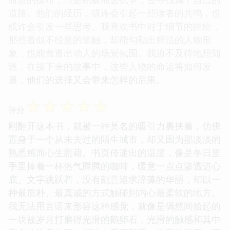
道路。他们的经历，或许会引起一些读者的共鸣，也
或许会引发一些思考。我喜欢书中对于细节的描绘，
那些看似不经意的笔触，却能勾勒出鲜活的人物形
象，也能营造出动人的场景氛围。我迫不及待地想知
道，在接下来的故事中，这些人物的命运将如何发
展，他们的选择又会带来怎样的后果。
☆
☆
☆
☆
☆
评分
刚翻开这本书，就被一种莫名的吸引力裹挟着，仿佛
置身于一个从未去过的陌生城市，却又因为那淡淡的
熟悉感而心生慰藉。书页传递出的温度，像是冬日里
手里捧着一杯热气腾腾的咖啡，暖意一点点渗透进心
底。文字跳跃着，没有刻意追求辞藻的华丽，却以一
种最质朴、最真诚的方式触碰到内心最柔软的地方。
我无法用言语来形容这种感觉，就像是偶然间拾起的
一块被岁月打磨得光滑的鹅卵石，光滑的触感和其中