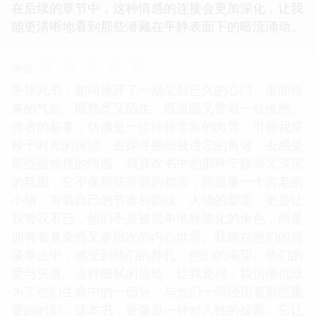
在后续的章节中，这种情感的连接会更加深化，让我
能更清晰地看到那些潜藏在平静表面下的暗流涌动。
☆
☆
☆
☆
☆
评分
手捧此书，如同推开了一扇尘封已久的心门，里面传
来的气息，既熟悉又陌生，既温暖又带着一丝怅然。
作者的叙事，仿佛是一位经验丰富的向导，引领我穿
梭于时光的河流，去探寻那些被遗忘的角落，去感受
那些被掩埋的情感。我喜欢书中的那种宁静而又深沉
的氛围，它不像那些喧嚣的都市，而是像一个古老的
小镇，有着自己的节奏和韵味。人物的塑造，更是让
我赞叹不已，他们不是被简单地标签化的角色，而是
拥有着复杂而又多层次的内心世界。我能在他们的言
谈举止中，感受到他们的挣扎、他们的渴望、他们的
爱与失落。这种细腻的描绘，让我觉得，我仿佛也成
为了他们生命中的一部分，与他们一同经历着那些重
要的时刻。这本书，更像是一种对人性的探索，它让