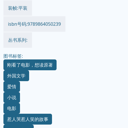
装帧:平装
isbn号码:9789864050239
丛书系列:
图书标签:
刚看了电影，想读原著
外国文学
爱情
小说
电影
惹人哭惹人笑的故事