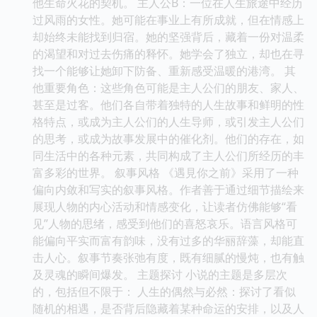
他生命火花的契机。 主人公B：一位在人生旅途中经历
过风雨的女性。她可能在事业上有所成就，但在情感上
却始终未能找到归宿。她的坚强背后，藏着一份对温柔
的渴望和对过去伤痛的释怀。她学会了独立，却也在寻
找一个能够让她卸下防备、重新感受温暖的港湾。 其
他重要角色：这些角色可能是主人公们的朋友、家人、
甚至是过客。他们各自带着独特的人生故事和鲜明的性
格特点，或成为主人公们的人生导师，或引发主人公们
的思考，或成为故事发展中的催化剂。他们的存在，如
同生活中的各种元素，共同构成了主人公们所经历的丰
富多彩的世界。 叙事风格 《遇見你之前》采用了一种
偏向内敛和写实的叙事风格。作者善于通过细节描绘来
展现人物的内心活动和情感变化，让读者仿佛能够“看
见”人物的思绪，感受到他们的喜怒哀乐。语言风格可
能偏向平实而富有韵味，没有过多的华丽辞藻，却能直
击人心。叙事节奏张弛有度，既有细腻的慢炖，也有触
及灵魂的瞬间爆发。 主题探讨 小说的主题是多层次
的，包括但不限于： 人生的偶然与必然：探讨了看似
随机的相遇，是否背后隐藏着某种命运的安排，以及人