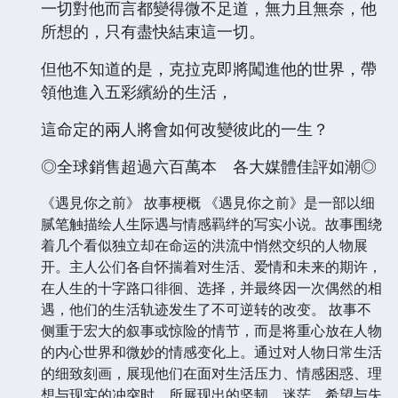
一切對他而言都變得微不足道，無力且無奈，他
所想的，只有盡快結束這一切。
但他不知道的是，克拉克即將闖進他的世界，帶
領他進入五彩繽紛的生活，
這命定的兩人將會如何改變彼此的一生？
◎全球銷售超過六百萬本 各大媒體佳評如潮◎
《遇見你之前》 故事梗概 《遇見你之前》是一部以细
腻笔触描绘人生际遇与情感羁绊的写实小说。故事围绕
着几个看似独立却在命运的洪流中悄然交织的人物展
开。主人公们各自怀揣着对生活、爱情和未来的期许，
在人生的十字路口徘徊、选择，并最终因一次偶然的相
遇，他们的生活轨迹发生了不可逆转的改变。 故事不
侧重于宏大的叙事或惊险的情节，而是将重心放在人物
的内心世界和微妙的情感变化上。通过对人物日常生活
的细致刻画，展现他们在面对生活压力、情感困惑、理
想与现实的冲突时，所展现出的坚韧、迷茫、希望与失