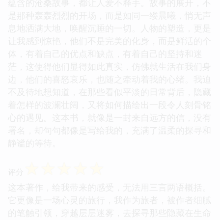
蕴含的沧桑故事，都让人爱不释手。故事的展开，不
是那种轰轰烈烈的开场，而是如同一缕晨曦，悄无声
息地洒满大地，唤醒沉睡的一切。人物的塑造，更是
让我感到惊艳，他们不是完美的化身，而是鲜活的个
体，有着自己的优点和缺点，有着自己的坚持和迷
茫，这使得他们显得如此真实，仿佛就生活在我们身
边，他们的喜怒哀乐，也随之牵动着我的心绪。我迫
不及待地想知道，在那些看似平淡的日常背后，隐藏
着怎样的波澜壮阔，又将如何描绘出一段令人刻骨铭
心的遇见。这本书，就像是一封来自远方的信，没有
署名，却句句都像是写给我的，充满了温柔的探寻和
静谧的等待。
☆
☆
☆
☆
☆
评分
这本著作，给我带来的感受，无法用三言两语概括。
它更像是一场心灵的旅行，我作为旅者，被作者细腻
的笔触引领，穿越层层迷雾，去探寻那些隐藏在生命