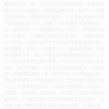
翻阅这本书，每一次指尖划过纸张的触感，都仿佛触
碰到了时光的脉络。作者的叙事手法，如同一个经验
丰富的织匠，用细密的针脚将一个个看似无关的片段
巧妙地编织在一起，形成了一幅瑰丽而又深邃的画
卷。我并非是一个容易被故事牵引的人，但这本书却
有一种魔力，让我情不自禁地沉浸其中，仿佛时间失
去了意义，只剩下我和书中那些鲜活的灵魂在对话。
那种感觉，很奇妙，就像是在一个寂静的夜晚，仰望
着浩瀚的星空，每一个星辰都闪烁着独特的光芒，它
们之间仿佛有着无形的联系，共同谱写着宇宙的宏大
篇章。书中的情感，并非是那种激烈的爆发，而是如
同一条缓缓流淌的小溪，时而平静，时而激起涟漪，
却始终保持着一种温润的力量。它没有强迫我去理解
什么，只是静静地呈现，让我自己去感受，去品味，
去领悟。这种留白式的表达，反而给了我更广阔的想
象空间，让我能够将自己的情感和经历代入其中，与
书中人物一同经历那些或喜或悲的时刻。我期待着，