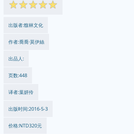
☆
☆
☆
☆
☆
出版者:馥林文化
作者:喬喬·莫伊絲
出品人:
页数:448
译者:葉妍伶
出版时间:2016-5-3
价格:NTD320元