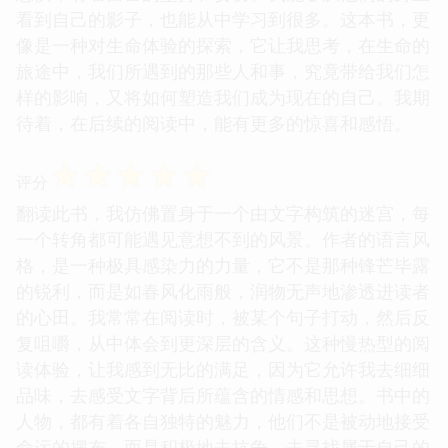
看到自己的影子，也能从中学习到很多。这本书，更
像是一种对生命体验的探索，它让我思考，在生命的
旅途中，我们所遇到的那些人和事，究竟带给我们怎
样的影响，又将如何塑造我们成为现在的自己。我期
待着，在后续的阅读中，能有更多的惊喜和感悟。
☆
☆
☆
☆
☆
评分
翻读此书，我仿佛置身于一个由文字构筑的迷宫，每
一个转角都可能遇见意想不到的风景。作者的语言风
格，是一种极具感染力的力量，它不是那种锋芒毕露
的锐利，而是如春风化雨般，润物无声地渗透进读者
的心田。我常常在阅读时，被某个句子打动，然后反
复咀嚼，从中体会到更深层的含义。这种慢热型的阅
读体验，让我感到无比的满足，因为它允许我去细细
品味，去感受文字背后所蕴含的情感和思想。书中的
人物，都有着各自独特的魅力，他们不是被动地接受
命运的摆布，而是积极地去抗争，去寻找属于自己的