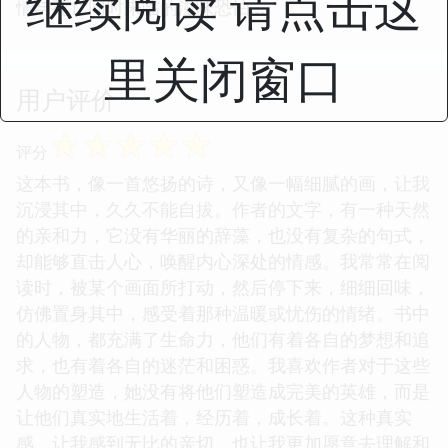
继续阅读 请点击这
情与死亡同时来临的滋味恐怕...
里关闭窗口
用户评价
☆
☆
☆
☆
☆
评分
这本书，像一首悠扬的诗，又像一幅细腻的画，让我
沉浸其中，久久不能自拔。作者的文字，有一种天然
的亲和力，它没有华丽的辞藻，也没有复杂的句式，
却能够直击人心，唤醒内心深处的情感。我常常在阅
读时，被某个画面所打动，然后停下来，细细回味，
仿佛置身其中，感受着那种温暖或忧伤的情绪。书中
的人物，都充满了生命力，他们有着各自的梦想和追
求，也有着各自的迷茫和困惑。我喜欢作者对于这些
人物的塑造，她没有将他们塑造成完美的英雄，而是
让他们真实地生活着，经历着，成长着。这种真实
感，让我感到无比的亲切，也让我更加愿意去理解和