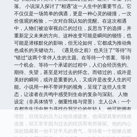
落。 小说深入探讨了“相遇”这一人生中的重要节点。它
不仅仅是一场简单的偶遇，更是一种心灵的碰撞，一次
价值观的检验，一次对自我认知的觉醒。在这次相遇
中，人物们被迫审视自己的过往，反思当下的选择，并
重新定义未来的方向。这种改变可能是瞬间的顿悟，也
可能是潜移默化的影响，但无论如何，它都成为推动角
色成长的关键动力。 《遇見你之前》也关注了“等待”与
“错过”这两个常伴人生的主题。在等待一个答案、等待
一个机会、等待一个承诺的过程中，人们会经历焦灼、
期待、失望，甚至是对过去的怀念。而错过的，或许是
美好的瞬间，或许是重要的人，又或许是改变人生的可
能。小说用一种不带评判的视角，呈现了这些人生常
态，让读者在共鸣中感受到生命的复杂与深刻。 人物
设定（非具体情节，侧重性格与背景） 主人公A：一个
在都市生活中努力寻找自我定位的年轻人。他可能拥有
理想，但现实的压力让他倍感疲惫。他渴望真挚的情感
连接，却又常常因为过去的经历而有所保留。他的内心
深处隐藏着一份不甘平凡的勇气，等待着一个能够点燃