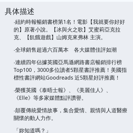
具体描述
‧紐約時報暢銷書榜第1名！電影【我就要你好好
的】原著小說。【冰與火之歌】艾蜜莉亞克拉
克、【飢餓遊戲】山姆克來弗林 主演。
‧全球銷售超過六百萬本 各大媒體佳評如潮
‧連續四年佔據英國亞馬遜網路書店暢銷排行榜
Top100，3000多位讀者5顆星書評推薦！美國指
標性書評網站Goodreads 近5顆星好評推薦！
‧榮獲英國《泰晤士報》、《美麗佳人》、
《Elle》等多家媒體點評讚譽。
‧顛覆傳統愛情故事，集合愛情、親情與人道醫療
關懷的動人力作。
「妳知道嗎？」