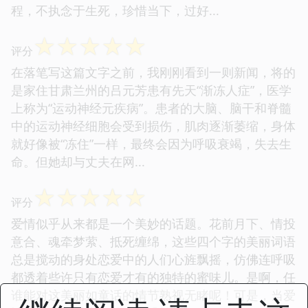
程，不执念于生死，珍惜当下，过好...
☆
☆
☆
☆
☆
评分
在落笔写这篇文字之前，我刚刚看到一则新闻，将的
是家住甘肃兰州的吕元芳患有先天“渐冻人症”，医学
上称为“运动神经元疾病”。患者的大脑、脑干和脊髓
中的运动神经细胞会受到损伤，肌肉逐渐萎缩，身体
就好像被“冻住”一样，最终会因为呼吸衰竭，失去生
命。但她却与丈夫在网...
☆
☆
☆
☆
☆
评分
爱情似乎从来都是一个美妙的话题。花前月下、情投
意合、魂牵梦萦、抵死缠绵，这些四个字的美丽词语
总是搅动的身处恋爱中的人们心旌飘摇，仿佛连呼吸
都透着些许只有恋爱才有的独特的蜜味儿。是啊，任
谁能对这美丽如童话的情节熟视无睹呢！可是，当爱