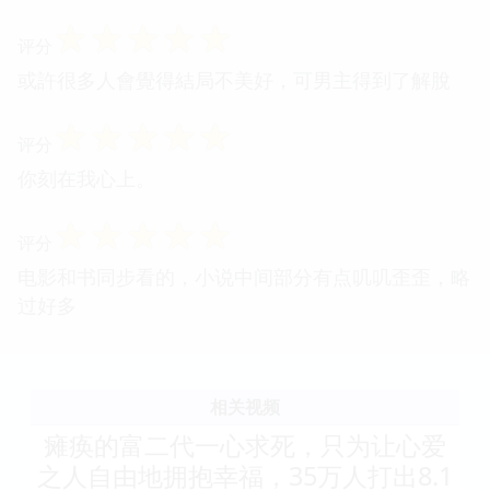
☆
☆
☆
☆
☆
评分
或許很多人會覺得結局不美好，可男主得到了解脫
☆
☆
☆
☆
☆
评分
你刻在我心上。
☆
☆
☆
☆
☆
评分
电影和书同步看的，小说中间部分有点叽叽歪歪，略
过好多
相关视频
瘫痪的富二代一心求死，只为让心爱
之人自由地拥抱幸福，35万人打出8.1