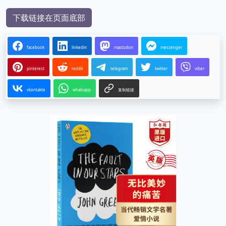
下载链接在页面底部
facebook
linkedin
mastodon
messenger
pinterest
reddit
telegram
twitter
viber
vkontakte
whatsapp
复制链接