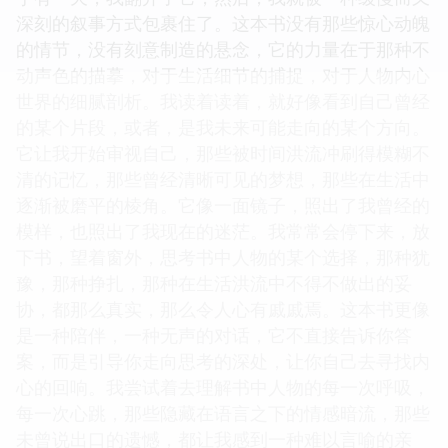
深刻的叙事方式包裹住了。这本书没有那些惊心动魄
的情节，没有刻意制造的悬念，它的力量在于那种不
动声色的描摹，对于生活细节的捕捉，对于人物内心
世界的细腻剖析。我读着读着，就好像看到自己曾经
的某个片段，或者，是我未来可能走向的某个方向。
它让我开始审视自己，那些被时间洪流冲刷得模糊不
清的记忆，那些曾经清晰可见的梦想，那些在生活中
逐渐被磨平的棱角。它像一面镜子，照出了我曾经的
模样，也照出了我现在的迷茫。我常常会停下来，放
下书，望着窗外，思考书中人物的某个选择，那种犹
豫，那种挣扎，那种在生活洪流中不得不做出的妥
协，都那么真实，那么令人心有戚戚焉。这本书更像
是一种陪伴，一种无声的对话，它不直接告诉你答
案，而是引导你走向思考的深处，让你自己去寻找内
心的回响。我尝试着去理解书中人物的每一次呼吸，
每一次心跳，那些隐藏在语言之下的情感暗流，那些
未曾说出口的遗憾，都让我感到一种难以言喻的亲