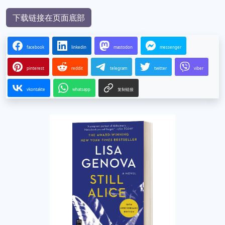
下载链接在页面底部
facebook
linkedin
mastodon
messenger
pinterest
reddit
telegram
twitter
viber
vkontakte
whatsapp
复制链接