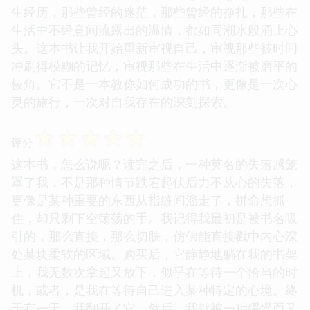
生经历，那些曾经的迷茫，那些曾经的挣扎，那些在
生活中不经意间流露出的温情，都如同潮水般涌上心
头。这本书让我开始重新审视自己，审视那些被时间
冲刷得模糊的记忆，审视那些在生活中逐渐被磨平的
棱角。它不是一本教你如何成功的书，更像是一次心
灵的旅行，一次对自我存在的深刻探索。
☆
☆
☆
☆
☆
评分
这本书，怎么说呢？读完之后，一种莫名的失落感笼
罩了我，不是那种情节跌宕起伏后力不从心的失落，
更像是某种重要的东西从指缝间溜走了，拼命想抓
住，却只剩下空荡荡的手。我记得我最初是被书名吸
引的，那么直接，那么切肤，仿佛能直接戳中内心深
处某块柔软的区域。购买后，它静静地躺在我的书架
上，我无数次拿起又放下，似乎在等待一个恰当的时
机，或者，是我在等待自己进入某种特定的心境。终
于有一天，我翻开了它，然后，我就被一种缓慢而又