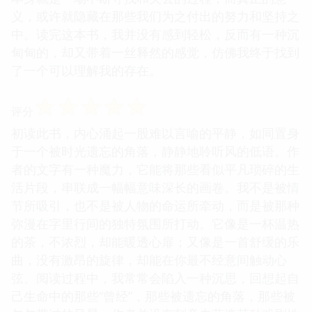
义，或许就隐藏在那些我们为之付出的努力和坚持之
中。读完这本书，我并没有感到轻松，反而有一种沉
甸甸的，却又带着一丝释然的感觉，仿佛我终于找到
了一个可以理解我的存在。
☆
☆
☆
☆
☆
评分
初读此书，内心涌起一股难以言喻的平静，如同置身
于一个被时光遗忘的角落，静静地聆听风的低语。作
者的文字有一种魔力，它能将那些看似平凡琐碎的生
活片段，串联成一幅幅意味深长的画卷。我不是被情
节所吸引，也不是被人物的命运所牵动，而是被那种
弥漫在字里行间的独特氛围所打动。它像是一杯温热
的茶，不浓烈，却能暖透心扉；又像是一首舒缓的乐
曲，没有激昂的旋律，却能在你最不经意间触动心
弦。阅读过程中，我常常会陷入一种沉思，回想起自
己生命中的那些“曾经”，那些被遗忘的角落，那些被