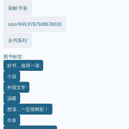
装帧:平装
isbn号码:9787508678030
丛书系列:
图书标签:
好书，值得一读
小说
外国文学
温暖
想读，一定很精彩！
生命