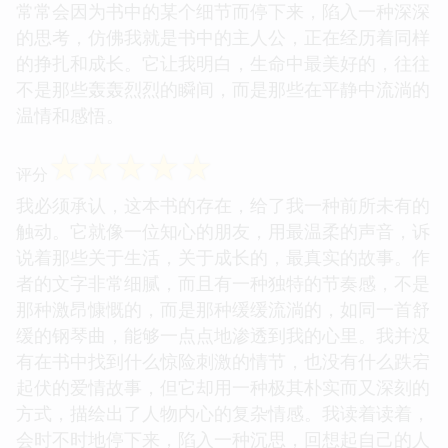
常常会因为书中的某个细节而停下来，陷入一种深深
的思考，仿佛我就是书中的主人公，正在经历着同样
的挣扎和成长。它让我明白，生命中最美好的，往往
不是那些轰轰烈烈的瞬间，而是那些在平静中流淌的
温情和感悟。
☆
☆
☆
☆
☆
评分
我必须承认，这本书的存在，给了我一种前所未有的
触动。它就像一位知心的朋友，用最温柔的声音，诉
说着那些关于生活，关于成长的，最真实的故事。作
者的文字非常细腻，而且有一种独特的节奏感，不是
那种激昂慷慨的，而是那种缓缓流淌的，如同一首舒
缓的钢琴曲，能够一点点地渗透到我的心里。我并没
有在书中找到什么惊险刺激的情节，也没有什么跌宕
起伏的爱情故事，但它却用一种极其朴实而又深刻的
方式，描绘出了人物内心的复杂情感。我读着读着，
会时不时地停下来，陷入一种沉思，回想起自己的人