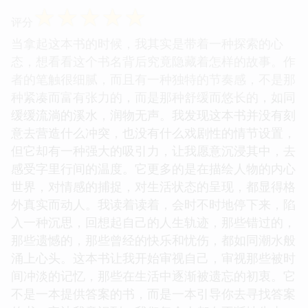
☆
☆
☆
☆
☆
评分
当拿起这本书的时候，我其实是带着一种探索的心
态，想看看这个书名背后究竟隐藏着怎样的故事。作
者的笔触很细腻，而且有一种独特的节奏感，不是那
种紧凑而富有张力的，而是那种舒缓而悠长的，如同
缓缓流淌的溪水，润物无声。我发现这本书并没有刻
意去营造什么冲突，也没有什么戏剧性的情节设置，
但它却有一种强大的吸引力，让我愿意沉浸其中，去
感受字里行间的温度。它更多的是在描绘人物的内心
世界，对情感的捕捉，对生活状态的呈现，都显得格
外真实而动人。我读着读着，会时不时地停下来，陷
入一种沉思，回想起自己的人生轨迹，那些错过的，
那些遗憾的，那些曾经的快乐和忧伤，都如同潮水般
涌上心头。这本书让我开始审视自己，审视那些被时
间冲淡的记忆，那些在生活中逐渐被遗忘的初衷。它
不是一本提供答案的书，而是一本引导你去寻找答案