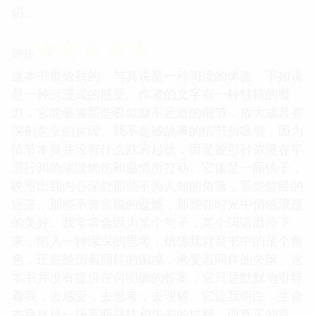
切。
☆
☆
☆
☆
☆
评分
这本书带给我的，与其说是一种阅读的体验，不如说
是一种沉浸式的感受。作者的文字有一种独特的魔
力，它能够将那些看似微不足道的细节，放大成具有
深刻意义的片段。我不是被故事的情节所吸引，因为
情节本身并没有什么跌宕起伏，而是被那种弥漫在字
里行间的淡淡忧伤和温情所打动。它像是一面镜子，
映照出我内心深处那些不为人知的角落，那些曾经的
迷茫，那些不曾言说的遗憾，那些在时光中悄然流逝
的美好。我常常会因为某个句子，某个词语而停下
来，陷入一种深深的思考，仿佛我就是书中的某个角
色，正在经历着同样的困境，承受着同样的失落。这
本书并没有提供任何明确的答案，它只是默默地引导
着我，去感受，去思考，去理解。它让我明白，生命
本身就是一场不断寻找和失去的过程，而真正的意