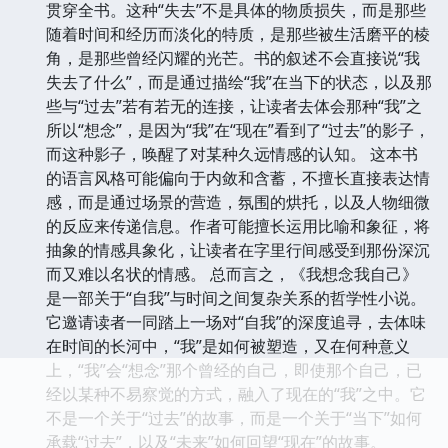
贯穿全书。这种“失去”不是具体的物质损失，而是那些
随着时间和经历而淡化的特质，是那些被生活磨平的棱
角，是那些曾经闪耀的光芒。书的叙述不会直接说“我
失去了什么”，而是通过描绘“我”在当下的状态，以及那
些与“过去”若有若无的连接，让读者去体会那种“我”之
所以“想念”，是因为“我”在“现在”看到了“过去”的影子，
而这种影子，唤醒了对某种久远情感的认知。 这本书
的语言风格可能偏向于内敛和含蓄，不擅长直接表达情
感，而是通过场景的营造，氛围的烘托，以及人物细微
的反应来传递信息。作者可能擅长运用比喻和象征，将
抽象的情感具象化，让读者在字里行间感受到那份深沉
而又难以名状的情感。 总而言之，《我想念我自己》
是一部关于“自我”与时间之间复杂关系的哲学性小说。
它邀请读者一同踏上一场对“自我”的深度追寻，去体味
在时间的长河中，“我”是如何被塑造，又在何种意义
上，“我”会“想念”那个曾经的自己，即使那个自己，已
经以某种不易察觉的方式，融入了现在的“我”之中。它
不是一个关于“过去”的故事，而是一个关于“当下”如何
承载“过去”，以及“未来”如何回望“现在”的故事。