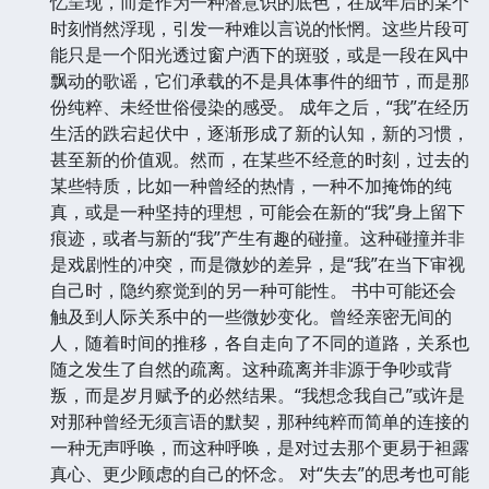
忆呈现，而是作为一种潜意识的底色，在成年后的某个
时刻悄然浮现，引发一种难以言说的怅惘。这些片段可
能只是一个阳光透过窗户洒下的斑驳，或是一段在风中
飘动的歌谣，它们承载的不是具体事件的细节，而是那
份纯粹、未经世俗侵染的感受。 成年之后，“我”在经历
生活的跌宕起伏中，逐渐形成了新的认知，新的习惯，
甚至新的价值观。然而，在某些不经意的时刻，过去的
某些特质，比如一种曾经的热情，一种不加掩饰的纯
真，或是一种坚持的理想，可能会在新的“我”身上留下
痕迹，或者与新的“我”产生有趣的碰撞。这种碰撞并非
是戏剧性的冲突，而是微妙的差异，是“我”在当下审视
自己时，隐约察觉到的另一种可能性。 书中可能还会
触及到人际关系中的一些微妙变化。曾经亲密无间的
人，随着时间的推移，各自走向了不同的道路，关系也
随之发生了自然的疏离。这种疏离并非源于争吵或背
叛，而是岁月赋予的必然结果。“我想念我自己”或许是
对那种曾经无须言语的默契，那种纯粹而简单的连接的
一种无声呼唤，而这种呼唤，是对过去那个更易于袒露
真心、更少顾虑的自己的怀念。 对“失去”的思考也可能