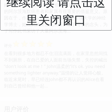
继续阅读 请点击这
的小说。 虽然它是小说，但又极其真实，对现实中
的阿尔茨海默病患者和家属有很重要的借鉴意义。原
里关闭窗口
因在于，作者Lisa Genova自己就是哈佛大学的神经
学博士，她在奶奶身患此病后产生了写书的念头，为
了写作此书采访了大量阿尔茨海...
☆
☆
☆
☆
☆
评分
在看到很多地方都忍不住泪流满面，在家里忽然间找
不到厕所，在自己爱的人面前当场失禁，失控的喊出
“don't look at me！” John温柔的“it's ok. you need
something lighter anyway.”温情的让人觉得心酸。
临近末尾时，早已经连John都不再认识的Alice在看
到自己曾经和他一起...
用户评价