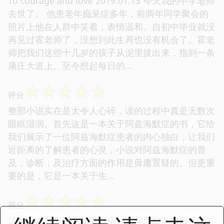
To courage and love 2019.01.13 今天我的中学老师
去世了。 他患老年痴呆症多年，前两年同学聚会的
照片上他在人群中笑着，表情温和。自初中毕业就没
再见过霍老师了，没想到此生再也没有机会了。霍老
师把我们这些十几岁的孩子从泥里拔出来，指到一条
康庄大道上。至今想起每日的...
☆
☆
☆
☆
☆
评分
整部小说实在是太令人心碎，读的过程中真是无数次
眼眶湿润。首先这是一本关于阿兹海默症的书，它给
我们展示了一位阿兹海默症患者的内心独白，让我们
近距离的了解患者的心灵，小说对阿兹海默症的普
及，诊断，及治疗方面的作用是毋庸置疑的。但更重
要的是，它是一本关于生...
☆
☆
☆
☆
☆
评分
这是一本关于阿尔茨海默病（我国原称老年痴呆症）