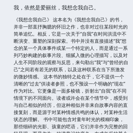
我，依然是爱丽丝，我想念我自己。
《我想念我自己》 这本名为《我想念我自己》的书，
并非一部直抒胸臆的怀旧之作，也非对过往某段时光的
简单追忆。相反，它是一次关于“自我”在时间洪流中不
断演变、重塑的深刻探索。书中并没有直接描述“我”想
念的某一个具体事件或某一个特定的人，而是通过一系
列巧妙构建的叙事片段、细腻入微的心理描写，以及对
人生不同阶段的观察与反思，来勾勒出“我”与“曾经的自
己”之间若有若无的联系，以及这种联系在当下所激发
的微妙情感。 这本书的独特之处在于，它不提供一个
清晰的“过去”供读者参照，也不预设一个明确的“现在”
作为对比。它更像是一面多棱镜，折射出“自我”在不同
情境下的不同面向。读者或许会在某个情节中，感受到
与自己相似的经历，但这种相似并非来自故事内容的直
接复刻，而是源于对某种情感共鸣的体认，对某种生活
状态的理解。 书中可能包含对童年时光的模糊印象，
那些细碎的光影、孩童的呓语，它们并非作为完整的回