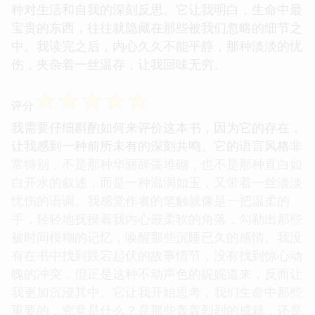
种对生活和自我的深刻反思。它让我明白，生命中最
宝贵的东西，往往就隐藏在那些被我们忽略的细节之
中。我读完之后，内心久久不能平静，那种淡淡的忧
伤，夹杂着一丝温存，让我回味无穷。
☆
☆
☆
☆
☆
评分
我需要仔细斟酌如何来评价这本书，因为它的存在，
让我感到一种前所未有的深刻共鸣。它的语言风格非
常特别，不是那种华丽辞藻堆砌，也不是那种直白如
白开水的叙述，而是一种温润如玉，又带着一丝淡淡
忧伤的语调。我感觉作者的笔触就像是一把温柔的
手，轻轻地抚摸着我内心最柔软的角落，勾勒出那些
被时间模糊的记忆，唤醒那些沉睡已久的感情。我没
有在书中找到跌宕起伏的故事情节，没有找到惊心动
魄的冲突，但正是这种不动声色的娓娓道来，反而让
我更加沉浸其中。它让我开始思考，我们生命中那些
重要的，究竟是什么？是那些轰轰烈烈的成就，还是