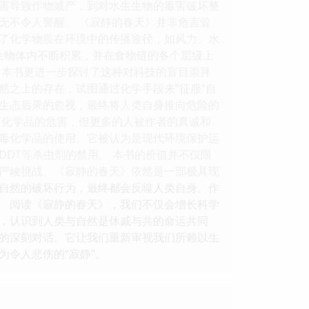
害导致作物减产，到对水生生物的毒害破坏整
无不令人警醒。 《寂静的春天》并非危言耸
了化学物质在环境中的传播途径，如风力、水
在生物体内不断积累，并在食物链的各个层级上
，本书更进一步探讨了这种对科技的盲目崇拜
然之上的存在，试图通过化学手段来“征服”自
生态后果的忽视，最终将人类自身推向危险的
了化学品的危害，但更多的人被作者的真诚和
毒化学品的使用。它被认为是现代环境保护运
DT等杀虫剂的禁用。 本书的价值并不仅限
严峻挑战。《寂静的春天》依然是一部极具现
自然的破坏行为，最终都会反噬人类自身。作
。 阅读《寂静的春天》，我们不仅会增长科学
，认识到人类与自然是休戚与共的命运共同
的深刻对话。它让我们重新审视我们所赖以生
令人悲伤的“寂静”。