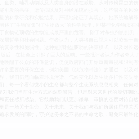
、鱼类、哺乳动物以及人类自身的潜在威胁。从对传粉昆虫的伤
能引发的癌症、遗传病以及对神经系统的损害，这些潜在的风险
量的科学研究和实验结果，严谨地论证了其观点。她系统地解释
阐述了“生物富集”和“生物放大”的科学原理，即某些化学物质
于食物链顶端的生物造成最严重的危害。 除了对杀虫剂的批判
深层哲学和社会问题。作者认为，人类将自己视为可以凌驾于自
的复杂性和脆弱性。这种短期利益驱动的决策模式，以及对长远
出版后，在社会上引起了巨大的反响。一些批评者认为作者夸大
地唤醒了公众的环保意识，促使政府部门开始重新审视和限制有
许多重要的环保立法，例如美国《濒危物种法》的通过，以及对D
界，我们仍然面临着环境污染、气候变化以及生物多样性丧失等
们，每一个看似微小的生命都与整个生态系统息息相关，任何对
，是对我们当前生活方式的深刻警告，也是对未来世代的殷切期盼
和责任感所感染。它鼓励我们以更加谦卑、审慎的态度对待自然
更是一场关于生命、关于未来、关于我们与我们所居住星球关系
追求发展的同时，守护这份来之不易的生命之歌，避免它最终化为