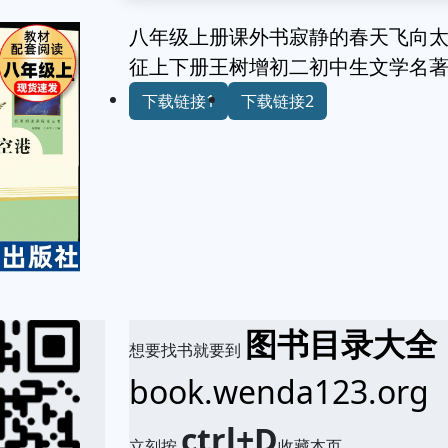
八年级上册课外书寂静的春天飞向
征上下册王树增初二初中生文学名
下载链接1
下载链接2
图书目录大全
想要找书就要到
book.wenda123.org
ctrl+D
立刻按
收藏本页