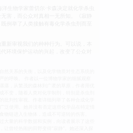
海洋生物学家蕾切尔·卡森决定就化学杀虫
全无害，而公众对真相一无所知。《寂静
。既例举了人类接触有毒化学杀虫剂而至
始重新审视我们的种种行为。可以说，本
现代环境保护运动的兴起，改变了公众对
自然关系的失衡，以及化学物质对生态系统的
严的呼唤。 作者以一位博物学家的细腻观察
潺潺，从繁茂的森林到广袤的草原，作者用优
成不变，随着人类对化学制剂，特别是杀虫剂
”的批判性审视。作者详细列举了各种合成化学
被广泛使用。她并没有否定这些化学品在特定情
食物链进入生物体，造成不可逆转的伤害。
过大量的科学数据和实例，向读者展示了这些
，让曾经热闹的田野变得“寂静”。她还深入探