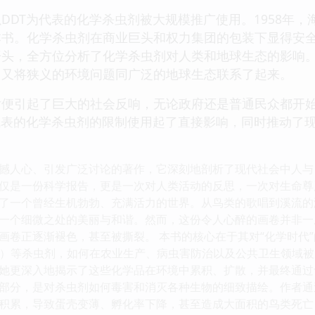
DDT为代表的化学杀虫剂被大规模推广使用。1958年，
本书。化学杀虫剂在商业巨头和权力集团的包装下显得安
开头，全方位分析了化学杀虫剂对人类和地球生态的影响
，又将狭义的环境问题同广泛的地球生态联系了起来。
后便引起了巨大的社会反响，无论政府还是普通民众都开
代表的化学杀虫剂的限制使用起了直接影响，同时推动了
撼人心、引发广泛讨论的著作，它深刻地剖析了现代社会中人与
仅是一份科学报告，更是一次对人类活动的反思，一次对生命尊
了一个曾经生机勃勃、充满活力的世界。从鸟类的歌唱到溪流的
一个细微之处的美丽与和谐。然而，这份令人心醉的画卷并非一
画卷正逐渐褪色，甚至被撕裂。 本书的核心在于其对“化学时代
T）等杀虫剂，如何在农业生产、病虫害防治以及公共卫生领域
她更深入地揭示了这些化学品在环境中累积、扩散，并最终通过
部分，是对杀虫剂如何毒害和消灭各种生物的细致描绘。作者通
积累，导致蛋壳变薄、孵化率下降，甚至造成大面积的鸟类死亡