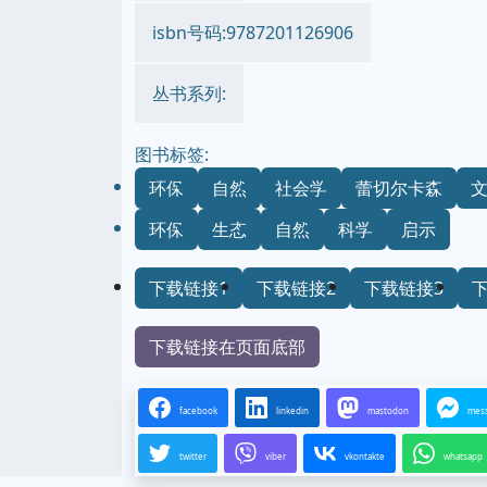
isbn号码:9787201126906
丛书系列:
图书标签:
环保
自然
社会学
蕾切尔卡森
环保
生态
自然
科学
启示
下载链接1
下载链接2
下载链接3
下载链接在页面底部
facebook
linkedin
mastodon
mes
twitter
viber
vkontakte
whatsapp