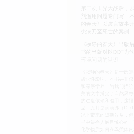
第二次世界大战后，以
剂滥用问题专门写一
的春天》以寓言故事
患病乃至死亡的案例
《寂静的春天》出版
书的出版对以DDT为
环境问题的认识。
《寂静的春天》是一部震
毁灭性影响。本书并非仅
和深厚学养，为我们描绘
美的文字捕捉了自然界每
的过度依赖和滥用，这幅
品，尤其是滴滴涕（DD
况下带来的短期效益，但
书中最令人触目惊心的一
化学物质如何在鸟类体内