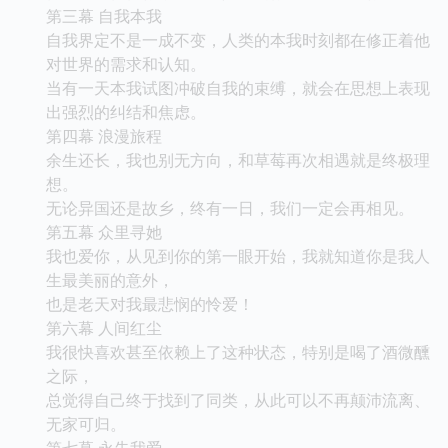
第三幕 自我本我
自我界定不是一成不变，人类的本我时刻都在修正着他
对世界的需求和认知。
当有一天本我试图冲破自我的束缚，就会在思想上表现
出强烈的纠结和焦虑。
第四幕 浪漫旅程
余生还长，我也别无方向，和草莓再次相遇就是终极理
想。
无论异国还是故乡，终有一日，我们一定会再相见。
第五幕 众里寻她
我也爱你，从见到你的第一眼开始，我就知道你是我人
生最美丽的意外，
也是老天对我最悲悯的怜爱！
第六幕 人间红尘
我很快喜欢甚至依赖上了这种状态，特别是喝了酒微醺
之际，
总觉得自己终于找到了同类，从此可以不再颠沛流离、
无家可归。
第七幕 永失我爱