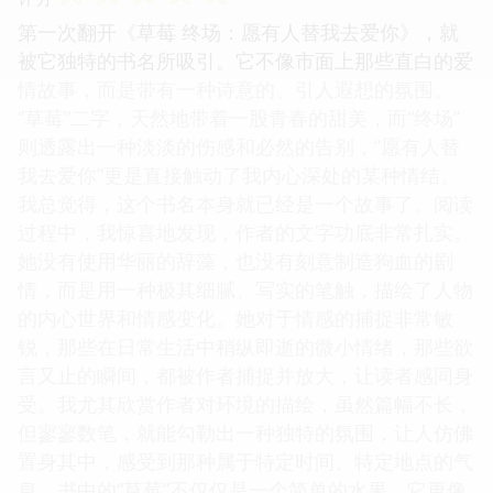
第一次翻开《草莓 终场：愿有人替我去爱你》，就
被它独特的书名所吸引。它不像市面上那些直白的爱
情故事，而是带有一种诗意的、引人遐想的氛围。
“草莓”二字，天然地带着一股青春的甜美，而“终场”
则透露出一种淡淡的伤感和必然的告别，“愿有人替
我去爱你”更是直接触动了我内心深处的某种情结。
我总觉得，这个书名本身就已经是一个故事了。阅读
过程中，我惊喜地发现，作者的文字功底非常扎实。
她没有使用华丽的辞藻，也没有刻意制造狗血的剧
情，而是用一种极其细腻、写实的笔触，描绘了人物
的内心世界和情感变化。她对于情感的捕捉非常敏
锐，那些在日常生活中稍纵即逝的微小情绪，那些欲
言又止的瞬间，都被作者捕捉并放大，让读者感同身
受。我尤其欣赏作者对环境的描绘，虽然篇幅不长，
但寥寥数笔，就能勾勒出一种独特的氛围，让人仿佛
置身其中，感受到那种属于特定时间、特定地点的气
息。书中的“草莓”不仅仅是一个简单的水果，它更像