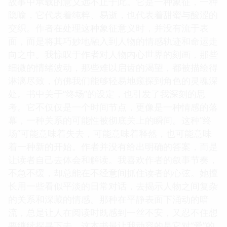
故事中承载的意义远不止于此。它是一种象征，一种
隐喻，它代表着纯粹、易逝，也代表着甜蜜与酸涩的
交织。作者在处理这种象征意义时，并没有流于表
面，而是将其巧妙地融入到人物的情感轨迹和命运走
向之中。我惊叹于作者对人物内心世界的刻画，那些
细微的情绪波动，那些难以启齿的渴望，都被描绘得
淋漓尽致，仿佛我们能够轻易地窥探到角色的灵魂深
处。书中关于“终场”的设定，也引发了我深刻的思
考。它不仅仅是一个时间节点，更像是一种情感的落
幕，一种关系的可能性被彻底关上的瞬间。这种“终
场”可能意味着失去，可能意味着释然，也可能意味
着一种新的开始。作者并没有给出明确的答案，而是
让读者自己去体会和解读。我喜欢作者的叙事节奏，
不急不缓，却总能在不经意间抓住读者的心弦。她擅
长用一些看似平淡的日常对话，去揭示人物之间复杂
的关系和深藏的情感。那种在平静表面下涌动的暗
流，总是让人在阅读时既感到一丝不安，又忍不住想
要继续探寻下去。这本书最让我动容的是它对“爱”的