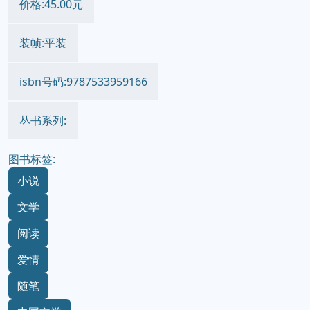
价格:45.00元
装帧:平装
isbn号码:9787533959166
丛书系列:
图书标签:
小说
文学
阅读
爱情
随笔