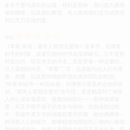
多关于爱与成长的议题，特别是那种，我们因为爱而
做的牺牲，以及我们希望，有人能替我们去完成那些
我们无力完成的爱。
☆
☆
☆
☆
☆
评分
《草莓 终场：愿有人替我去爱你》这本书，在我拿
到手的时候，就被它独特的书名深深吸引。它不是那
种直白的、喧宾夺主的书名，而是带着一种含蓄的、
引人遐想的诗意。“草莓”二字，总是能勾起人们对青
春、甜蜜、以及那些稍纵即逝的美好回忆的联想。
“终场”则自带一种宿命感，仿佛预示着某种必然的告
别。“愿有人替我去爱你”这句话，更是触及到了很多
人内心深处最柔软、最脆弱的部分——那种渴望被
爱，却又不得不放手的无奈与期待。在阅读的过程
中，我被作者文字的细腻程度所折服。她仿佛拥有一
种洞察人心的能力，能够精准地捕捉到人物内心最细
微的情感波动，并将之用最恰当的语言表达出来。那