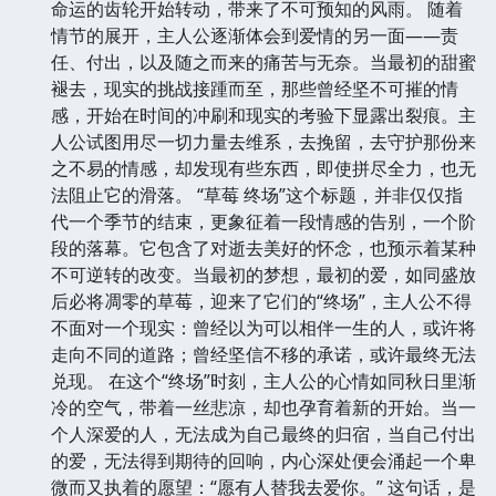
命运的齿轮开始转动，带来了不可预知的风雨。 随着
情节的展开，主人公逐渐体会到爱情的另一面——责
任、付出，以及随之而来的痛苦与无奈。当最初的甜蜜
褪去，现实的挑战接踵而至，那些曾经坚不可摧的情
感，开始在时间的冲刷和现实的考验下显露出裂痕。主
人公试图用尽一切力量去维系，去挽留，去守护那份来
之不易的情感，却发现有些东西，即使拼尽全力，也无
法阻止它的滑落。 “草莓 终场”这个标题，并非仅仅指
代一个季节的结束，更象征着一段情感的告别，一个阶
段的落幕。它包含了对逝去美好的怀念，也预示着某种
不可逆转的改变。当最初的梦想，最初的爱，如同盛放
后必将凋零的草莓，迎来了它们的“终场”，主人公不得
不面对一个现实：曾经以为可以相伴一生的人，或许将
走向不同的道路；曾经坚信不移的承诺，或许最终无法
兑现。 在这个“终场”时刻，主人公的心情如同秋日里渐
冷的空气，带着一丝悲凉，却也孕育着新的开始。当一
个人深爱的人，无法成为自己最终的归宿，当自己付出
的爱，无法得到期待的回响，内心深处便会涌起一个卑
微而又执着的愿望：“愿有人替我去爱你。” 这句话，是