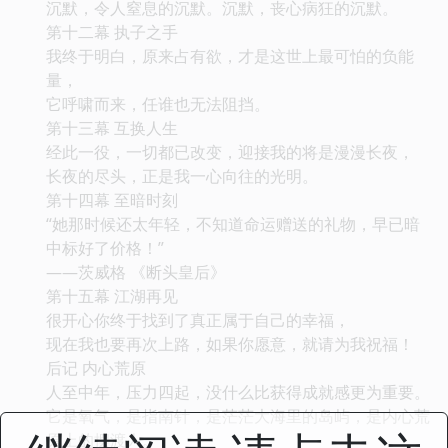
沉默，令人窒息的沉默。沉默，丧心病狂的沉默。
第十二幕 执子之手
我终于明白，原来占有欲，才是这世上最可怕的负能
量，
它呼啸而来，任谁也无法阻挡。
第十三幕 互换人生
经此一役，一切都已改变，迎接我的将是漫漫长夜，
长夜的尽头，正是我一心向往的光明。
第十四幕 至暗时刻
“她那时候还太年轻，不知道命运赠送的礼物，早已暗
中标好了价格！”
——茨威格 《断头皇后》
第十五幕 江湖再见
很开心你终于找到了真正属于自己的幸福，
现在我也要再次上路，如果你愿意，就请为我祝福！
后记 内心荒原
人至中年，压力四起，没什么比获得成就感更为重要。
它是氧气，是指南针，是茫茫大海里的岛屿，是内心荒
原上的摆渡人。