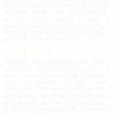
探讨。它并非简单地描绘浪漫的爱情，而是深入到爱
的不同层面，包括亲情、友情，以及那种难以言喻
的，对未知的渴望和对完美的追求。它让我思考，在
我们的人生旅途中，究竟有多少次我们是在“替”别人
去爱，或者在被“替”着去爱？这种情感的传递和承
担，往往是无声的，却又无比沉重。
☆
☆
☆
☆
☆
评分
《草莓 终场：愿有人替我去爱你》这本书，我第一
次看到书名时，就觉得它带着一种莫名的吸引力。不
是那种轰轰烈烈，而是那种细水长流，却能直击人心
的力量。“草莓”代表的青春、甜蜜、易逝，与“终场”
的宿命、告别，“愿有人替我去爱你”的卑微、期待，
这些意象的组合，就已经勾勒出了一个充满故事感的
画面。真正让我沉迷其中的，是作者极其细腻的笔
触。她能够捕捉到最细微的情感波动，并将之描绘得