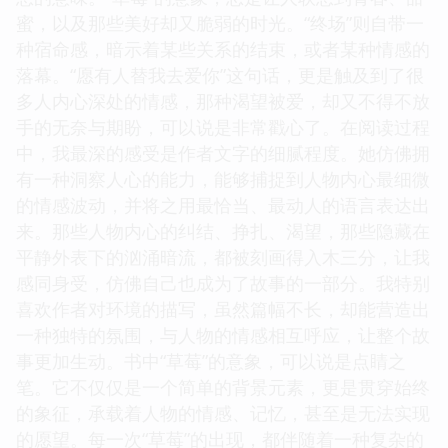
蜜，以及那些美好却又脆弱的时光。“终场”则自带一
种宿命感，暗示着某些关系的结束，或者某种情感的
落幕。“愿有人替我去爱你”这句话，更是触及到了很
多人内心深处的情感，那种渴望被爱，却又不得不放
手的无奈与期盼，可以说是非常戳心了。在阅读过程
中，我最深的感受是作者文字的细腻程度。她仿佛拥
有一种洞察人心的能力，能够捕捉到人物内心最细微
的情感波动，并将之用最恰当、最动人的语言表达出
来。那些人物内心的纠结、挣扎、渴望，那些隐藏在
平静外表下的汹涌暗流，都被刻画得入木三分，让我
感同身受，仿佛自己也成为了故事的一部分。我特别
喜欢作者对环境的描写，虽然篇幅不长，却能营造出
一种独特的氛围，与人物的情感相互呼应，让整个故
事更加生动。书中“草莓”的意象，可以说是点睛之
笔。它不仅仅是一个简单的背景元素，更是贯穿始终
的象征，承载着人物的情感、记忆，甚至是无法实现
的愿望。每一次“草莓”的出现，都伴随着一种复杂的