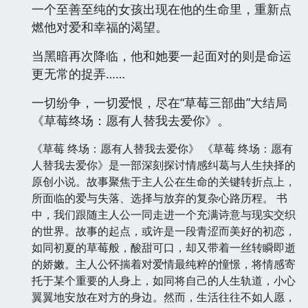
一个至善至纯的女孩出现在他的生命里，重新点
燃他对爱和幸福的渴望。
当黑暗再次降临，他和她要一起面对的则是命运
更无常的捉弄……
一切纷争，一切爱恨，尽在“草莓三部曲”大结局
《草莓终场：愿有人替我去爱你》。
《草莓 终场：愿有人替我去爱你》 《草莓 终场：愿有
人替我去爱你》是一部深刻探讨情感纠葛与人生抉择的
原创小说。故事聚焦于主人公在生命的关键转折点上，
所面临的爱与失落、选择与放弃的复杂心路历程。 书
中，我们跟随主人公一同走进一个充满诗意与现实交织
的世界。故事的起点，或许是一段青涩而美好的初恋，
如同初夏的草莓般，酸甜可口，却又带着一丝转瞬即逝
的娇嫩。主人公怀揣着对爱情最纯粹的憧憬，将情感寄
托于某个重要的人身上，如同将自己的人生轨道，小心
翼翼地安放在对方的身边。然而，生活往往不如人愿，