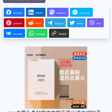
facebook
linkedin
mastodon
messenger
pinterest
reddit
telegram
twitter
viber
vkontakte
whatsapp
复制链接