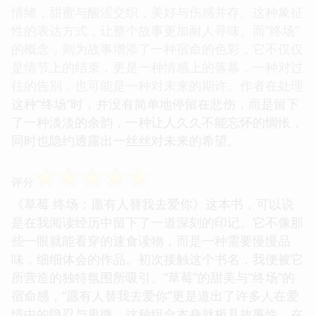
情绪，甜蜜与酸涩交织，美好与伤感并存。这种象征
性的表达方式，让整个故事更加耐人寻味。而“终场”
的概念，则为故事增添了一种宿命的色彩，它不仅仅
是情节上的结束，更是一种情感上的落幕，一种对过
往的告别，也可能是一种对未来的期许。作者在处理
这种“终场”时，并没有简单地停留在悲伤，而是留下
了一种淡淡的余韵，一种让人久久不能忘怀的惆怅，
同时也隐约透露出一丝丝对未来的希望。
☆
☆
☆
☆
☆
评分
《草莓 终场：愿有人替我去爱你》这本书，可以说
是在我阅读经历中留下了一道深刻的印记。它不像那
些一眼就能看穿的速食读物，而是一种需要慢慢品
味，细细体会的作品。初次接触这个书名，我便被它
所营造的独特氛围所吸引。“草莓”的甜美与“终场”的
宿命感，“愿有人替我去爱你”更是道出了许多人在爱
情中的隐忍与卑微。这种组合本身就极具故事性。在