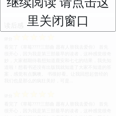
继续阅读 请点击这
收起
· · · · · · (
)
里关闭窗口
读后感
☆
☆
☆
☆
☆
评分
看完了《草莓????三部曲 愿有人替我去爱你》 首先
很开心，因为我是第三部最早的读者，这种感觉很奇
妙，大家都期待着想知道鹿安和七七的结果，我先知
道啦！想着书还没有出版我就知道了大家不知道的答
案，感觉有点飘噢。 书很好看。让我回想起曾经的
我们也是那么的疯狂美好，可是...
☆
☆
☆
☆
☆
评分
看完了《草莓????三部曲 愿有人替我去爱你》 首先
很开心，因为我是第三部最早的读者，这种感觉很奇