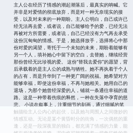
主人公在经历了情感的潮起潮落后，最真实的呐喊。它
并非是对爱情的彻底放弃，而是对一种无奈现实的接
受，以及对未来的一种期盼。主人公明白，自己或许已
经无法再去爱，或者说，自己能够给予的爱，已经无法
再被对方所需要，或者说，自己已经没有力气再去承受
这份沉甸甸的情感。于是，她选择放手，选择将心中那
份对爱的渴望，寄托于一个未知的未来，期盼着能够有
另一个人，填补她心中留下的空白，去替她，继续经营
那份曾经无比珍视的爱。 这份“替我去爱你”的愿望，背
后承载着的是主人公的成熟与牺牲。她不再执着于个人
的占有，而是升华到了一种更广阔的祝福。她希望对方
能够幸福，即使这份幸福，不再与她相关。她用自己的
退场，为那个她曾经深爱的人，铺就一条通往幸福的道
路。这是一种带着伤痕的释然，一种在失落中孕育的慈
悲。 小说在叙事上，注重细节的刻画，通过细腻的笔
触描绘主人公内心的起伏，以及她与周围人之间微妙的
情感互动。无论是某个黄昏时分的街角，一次偶然的重
逢，还是一段深夜里的独白，都充满了情感的力量，能
够引发读者的共鸣。书中也可能穿插着一些象征性的意