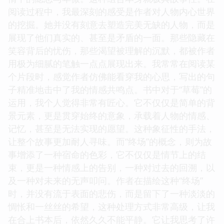
阅读过程中，我最深刻的感受是作者对人物内心世界
的挖掘。她并没有刻意去塑造完美无缺的人物，而是
展现了他们真实的、甚至是矛盾的一面。那些隐藏在
笑容背后的忧伤，那些渴望被理解的沉默，都被作者
用极为细腻的笔触一点点展现出来。我常常在阅读某
个片段时，感觉作者仿佛能看穿我的心思，写出的句
子精准地击中了我的情感共鸣点。书中对于“草莓”的
运用，我个人觉得非常有匠心。它不仅仅是简单的背
景元素，更是贯穿始终的意象，承载着人物的情感、
记忆，甚至是无法实现的愿望。这种象征性的手法，
让整个故事更加耐人寻味。而“终场”的概念，则为故
事增添了一种宿命的色彩，它不仅仅是情节上的结
束，更是一种情感上的告别，一种对过去的回溯，以
及一种对未来的无声叩问。作者在描绘这种“终场”
时，并没有流于表面的悲伤，而是留下了一种淡淡的
惆怅和一丝丝的希望，这种处理方式非常高级，让我
在合上书本后，依然久久不能平静。它让我思考了许