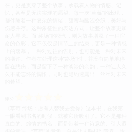
在，更是贯穿了整个故事，承载着人物的情感、记
忆，甚至是无法实现的愿望。每一次“草莓”的出现，
都伴随着一种复杂的情绪，甜蜜与酸涩交织，美好与
伤感并存。这种象征性的表达方式，让整个故事更加
耐人寻味。而“终场”的概念，则为故事增添了一种宿
命的色彩，它不仅仅是情节上的结束，更是一种情感
上的落幕，一种对过往的告别，也可能是一种对未来
的期许。作者在处理这种“终场”时，并没有简单地停
留在悲伤，而是留下了一种淡淡的余韵，一种让人久
久不能忘怀的惆怅，同时也隐约透露出一丝丝对未来
的希望。
☆
☆
☆
☆
☆
评分
《草莓 终场：愿有人替我去爱你》这本书，在我第
一眼看到书名的时候，就被它所吸引了。它不是那种
直白的、煽情的书名，而是带着一种诗意的、引人遐
想的意味。“草莓”的意象，总是让人联想到青春、甜