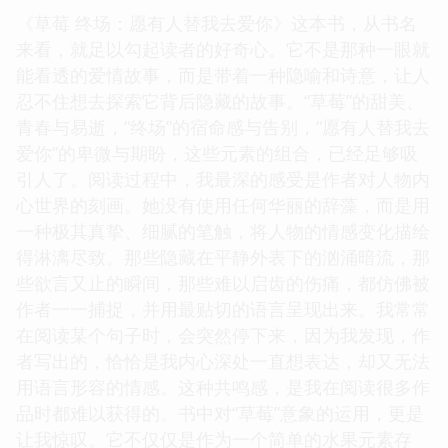
《草莓 终场：愿有人替我去爱你》这本书，从书名
来看，就足以勾起读者的好奇心。它不是那种一眼就
能看透的爱情故事，而是带着一种隐喻和诗意，让人
忍不住想去探索它背后隐藏的故事。“草莓”的甜美、
青春与易逝，“终场”的宿命感与告别，“愿有人替我去
爱你”的卑微与期盼，这些元素的组合，已经足够吸
引人了。阅读过程中，我最深的感受是作者对人物内
心世界的刻画。她没有使用任何华丽的辞藻，而是用
一种极其真挚、细腻的笔触，将人物的情感变化描绘
得淋漓尽致。那些隐藏在平静外表下的汹涌暗流，那
些欲言又止的瞬间，那些难以启齿的伤痛，都仿佛被
作者一一捕捉，并用最贴切的语言呈现出来。我常常
在阅读某个句子时，会突然停下来，因为我发现，作
者写出的，恰恰是我内心深处一直想表达，却又无法
用语言形容的情感。这种共鸣感，是我在阅读很多作
品时都难以获得的。书中对“草莓”意象的运用，更是
让我惊叹。它不仅仅是作为一个简单的水果元素存