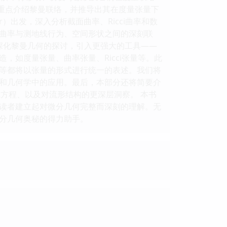
将重点介绍黎曼联络，并推导出其在度量张量下
sor）出发，深入分析截面曲率、Ricci曲率和数
曲率与测地线行为、空间形状之间的深刻联
深化黎曼几何的探讨，引入更强大的工具——
如度量张量、曲率张量、Ricci张量等。此
等都将以张量的形式进行统一的表述。我们将
和几何学中的应用。最后，本部分还将简要介
线方程、以及对流形结构的更深层洞察。 本书
读者建立起对微分几何完整而深刻的理解。无
分几何奥秘的得力助手。