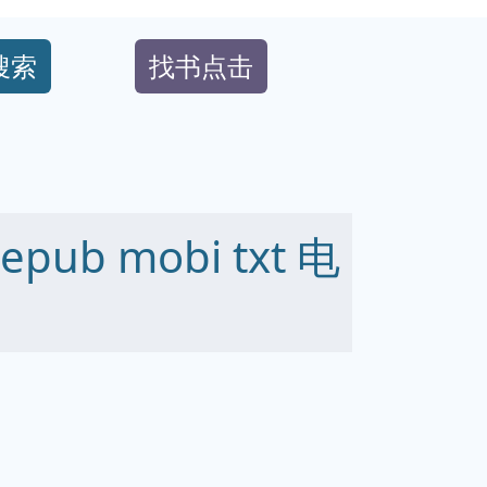
搜索
找书点击
ub mobi txt 电