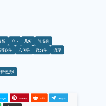
分析
Yau
几何
陈省身
高等数学
几何学
微分学
流形
下载链接4
senger
pinterest
reddit
telegram