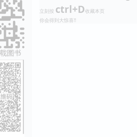
ctrl+D
立刻按
收藏本页
你会得到大惊喜!!