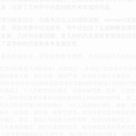
工具，论述了几何学中的某些线性和非线性问题。
与梯度估计、负曲率流形上的调和函数、reimann流形
形变、局部共形平坦流形等。书中还包括了丘成桐教授撰
的发展、几何与分析回顾、复几何的历史及前景等综合性
示了该学科的历史和未来发展前景。
学系高年级学生，研究生作教学用书，也可供现代几何和
性空间到黎曼几何的探索》 内容简介： 本书是一部旨在引导读
级的黎曼几何，层次分明，逻辑严谨。全书分为四个主要部分，
空间 本部分首先回顾并巩固读者在实数域和复数域上的线性代
此基础上，引入内积空间的概念，详细讲解范数、距离、正交性等
。此外，还将讨论度量张量在刻画向量空间几何结构中的作用。 第
拓扑空间和可微分映射的概念，为引入流形做好铺垫。接着，详
例子（如球面、圆环面、射影空间等）加深读者对流形概念的理
等概念。随后，重点介绍流形上的切空间，包括切向量的定义、
入向量场的概念，探讨向量场的性质、积分曲线及其在描述流形
形上的度量结构和内在几何性质。我们将引入联络的概念，详细