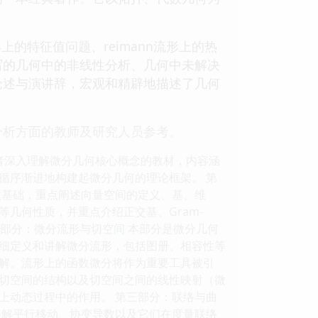
上的特征值问题、reimann流形上的热
写的几何中的非线性分析、几何中未解决
论述与演讲辞，宏观和精辟地描述了几何
分析方面的教师及研究人员参考。
者深入理解微分几何核心概念的教材，内容涵
循序渐进地构建起微分几何的理论框架。 第
数基础，重点阐述向量空间的定义、基、维
几何性质，并重点介绍正交基、Gram-
二部分：微分流形与切空间 本部分是微分几何
细定义和讲解微分流形，包括图册、相容性等
解。流形上的函数微分将作为重要工具被引
切空间的结构以及切空间之间的线性映射（微
上动态过程中的作用。 第三部分：联络与曲
讲解平行移动、协变导数以及它们在度量联络