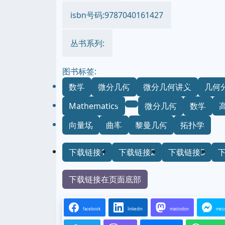
isbn号码:9787040161427
丛书系列:
图书标签:
数学
微分几何
微分几何讲义
几何
Mathematics
微分几何
数学
向量场
曲率
黎曼几何
拓扑学
下载链接1
下载链接2
下载链接3
下载链接在页面底部
facebook
linkedin
mastodon
mes