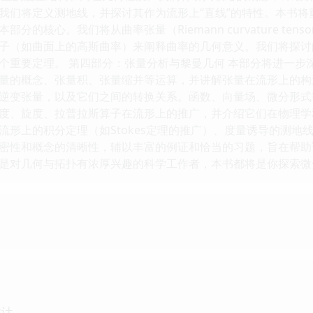
我们将定义测地线，并探讨其作为流形上“直线”的特性。本书
分的核心。我们将从曲率张量（Riemann curvature ten
子（如曲面上的高斯曲率）来阐释曲率的几何意义。我们将探讨
个重要定理。 第四部分：张量分析与黎曼几何 本部分将进一步
量的概念、张量积、张量缩并等运算，并讲解张量在流形上的构造，
逆变张量，以及它们之间的转换关系。函数、向量场、微分形式
度、旋度、拉普拉斯算子在流形上的推广，并介绍它们在物理学
流形上的积分定理（如Stokes定理的推广）、度量诱导的测地
密性和概念的清晰性，辅以丰富的例证和恰当的习题，旨在帮助
是对几何与拓扑有浓厚兴趣的科学工作者，本书都将是你探索微
估计