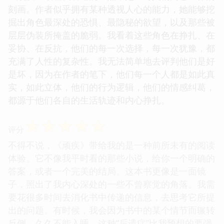
刻画。作者似乎拥有某种透视人心的能力，她能够挖
掘出角色最深处的恐惧、最隐秘的欲望，以及那些被
层层伪装所掩盖的脆弱。我看着这些角色在挣扎、在
妥协、在反抗，他们的每一次选择，每一次犹豫，都
充满了人性的复杂性。我无法简单地去评判他们是好
是坏，因为在作者的笔下，他们每一个人都是如此真
实，如此立体，他们的行为逻辑，他们的情感纠葛，
都源于他们各自的生活轨迹和内心挣扎。
☆
☆
☆
☆
☆
评分
不得不说，《顽疾》带给我的是一种前所未有的阅读
体验。它不像我平时看的那些小说，给你一个明确的
答案，或者一个完美的结局。这本书更像是一面镜
子，照出了我内心深处的一些不曾察觉的角落。我需
要花很多时间去消化书中传递的信息，去思考它所提
出的问题。有时候，我会因为书中的某个情节而辗转
反侧，久久不能入睡。这种“后遗症”比我预想的要强