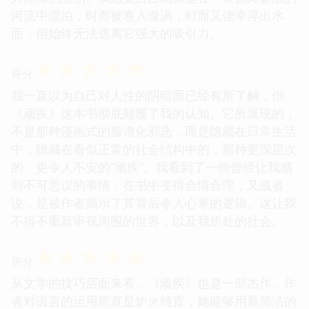
河流中漂泊，时而被卷入漩涡，时而又侥幸浮出水
面，但始终无法逃离它强大的吸引力。
☆
☆
☆
☆
☆
评分
我一直以为自己对人性的阴暗面已经有所了解，但
《顽疾》这本书彻底颠覆了我的认知。它所展现的，
不是那种漫画式的脸谱化邪恶，而是隐藏在日常生活
中，隐藏在看似正常的社会结构中的，那种更深层次
的、更令人不安的“顽疾”。我看到了一些曾经让我感
到不可思议的事情，在书中变得合情合理，又或者
说，是被作者揭示了其背后令人心寒的逻辑。这让我
不得不重新审视周围的世界，以及我所处的社会。
☆
☆
☆
☆
☆
评分
从文学的技巧层面来看，《顽疾》也是一部杰作。作
者对语言的运用简直是炉火纯青，她能够用最简洁的