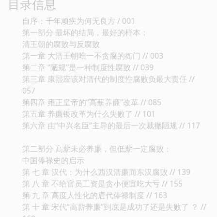
目录信息
自序：千年顽疾为何无良方 / 001
第一部分 最坏的结局，最好的样本：
清王朝的腐败与反腐败
第一章 大清王朝唯一不贪腐的衙门 // 003
第二章 “陋规”是一种制度性腐败 // 039
第三章 康熙应该对清代的制度性腐败负最大责任 //
057
第四章 雍正皇帝的“高薪养廉”改革 // 085
第五章 养廉银改革为什么失败了 // 101
第六章 由“中兴名臣”主导的最后一次裁撤陋规 // 117
第二部分 高薪未必养廉，但低薪一定腐败：
中国俸禄史的启示
第 七 章 汉代：为什么西汉清廉而东汉腐败 // 139
第 八 章 不给官员工资是贪小便宜吃大亏 // 155
第 九 章 高度人性化的唐代俸禄制度 // 163
第 十 章 宋代“高薪养廉”到底是成功了还是失败了 ？ //