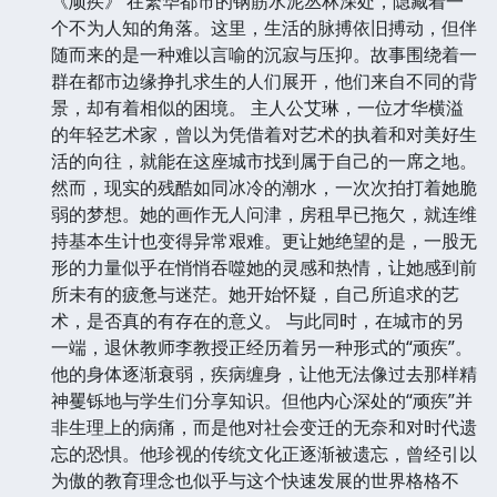
《顽疾》 在繁华都市的钢筋水泥丛林深处，隐藏着一
个不为人知的角落。这里，生活的脉搏依旧搏动，但伴
随而来的是一种难以言喻的沉寂与压抑。故事围绕着一
群在都市边缘挣扎求生的人们展开，他们来自不同的背
景，却有着相似的困境。 主人公艾琳，一位才华横溢
的年轻艺术家，曾以为凭借着对艺术的执着和对美好生
活的向往，就能在这座城市找到属于自己的一席之地。
然而，现实的残酷如同冰冷的潮水，一次次拍打着她脆
弱的梦想。她的画作无人问津，房租早已拖欠，就连维
持基本生计也变得异常艰难。更让她绝望的是，一股无
形的力量似乎在悄悄吞噬她的灵感和热情，让她感到前
所未有的疲惫与迷茫。她开始怀疑，自己所追求的艺
术，是否真的有存在的意义。 与此同时，在城市的另
一端，退休教师李教授正经历着另一种形式的“顽疾”。
他的身体逐渐衰弱，疾病缠身，让他无法像过去那样精
神矍铄地与学生们分享知识。但他内心深处的“顽疾”并
非生理上的病痛，而是他对社会变迁的无奈和对时代遗
忘的恐惧。他珍视的传统文化正逐渐被遗忘，曾经引以
为傲的教育理念也似乎与这个快速发展的世界格格不