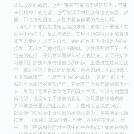
难以改变的命运。这些“顽疾”可能源于经济压力，可能
来自精神上的空虚，也可能源于对社会价值的失落。然
而，即便身处困境，人性中总有微弱的光芒闪烁。
《顽疾》并非仅仅描绘生活的艰难，更着力于展现人在
困境中的挣扎、反思与成长。艾琳开始尝试用更加直接
和有力量的方式表达自己，她的画作不再仅仅是内心的
抒发，更成为了她对现实的呐喊。李教授则放下了一些
过去的包袱，开始尝试理解年轻人的想法，甚至开始学
习使用新的技术来传播自己的知识。王强也在这段经历
中，重新审视了自己的价值观，他意识到，真正的强大
并非隐藏锋芒，而是坚守内心的底线。 这是一部关于
城市个体命运的写实描绘，它剥开了光鲜亮丽的都市外
衣，呈现出隐藏在繁华之下的真实生活。它没有刻意渲
染绝望，也没有给予虚假的慰藉。它只是静静地观察，
并将那些普通人的生活百态，那些难以言说的“顽疾”，
以及他们在困境中展现出的顽强生命力，真实地呈现给
读者。 《顽疾》鼓励读者去思考，在快速变化的时代
中，我们应该如何面对生活中的种种挑战？如何在物质