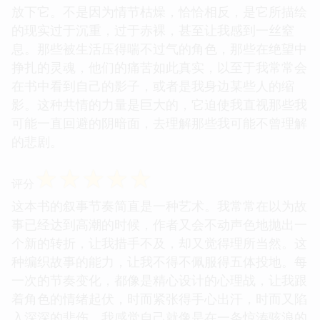
放下它。不是因为情节枯燥，恰恰相反，是它所描绘
的现实过于沉重，过于赤裸，甚至让我感到一丝窒
息。那些被生活压得喘不过气的角色，那些在绝望中
挣扎的灵魂，他们的痛苦如此真实，以至于我常常会
在书中看到自己的影子，或者是我身边某些人的缩
影。这种共情的力量是巨大的，它迫使我直视那些我
可能一直回避的阴暗面，去理解那些我可能不曾理解
的悲剧。
☆
☆
☆
☆
☆
评分
这本书的叙事节奏简直是一种艺术。我常常在以为故
事已经达到高潮的时候，作者又会不动声色地抛出一
个新的转折，让我措手不及，却又觉得理所当然。这
种编织故事的能力，让我不得不佩服得五体投地。每
一次的节奏变化，都像是精心设计的心理战，让我跟
着角色的情绪起伏，时而紧张得手心出汗，时而又陷
入深深的悲伤。我感觉自己就像是在一条惊涛骇浪的