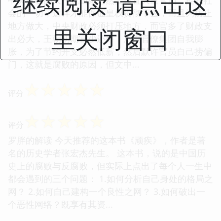
继续阅读 请点击这
会的一切，这样才能保证皇权贯彻下去，而且为防止
地方做大，中央财政必须打压地方，而官多了财政支
里关闭窗口
出必大，王朝初期官少还好，后期官僚集团自我膨
胀，为了节约开支必然低薪，然后默许官员自己捞偏
门，这就是腐败的原因，但文中...
☆
☆
☆
☆
☆
评分
☆
☆
☆
☆
☆
评分
罗胖的解读 今天推荐的这本书《顽疾》，作者是著
名的历史学者张宏杰先生。 这本书，说的是中国历
史上的腐败与反腐败，但实际上点出了每个人一生中
都会遇到的三个问题： 1.如何分析自己身处的格局之
网？ 2.如何自己建构一个良性之网？ 3.如何破出一
个恶性网络？既享有其资...