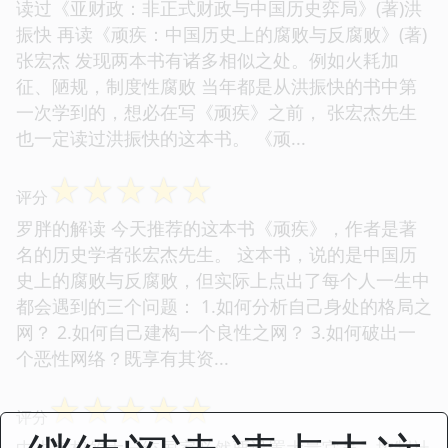
读过《亚财政：非正式财政与中国历史弈局》(著)洪
振快 再读《顽疾：中国历史上的腐败与反腐败》(著)
张宏杰 发现两本书有诸多相似之处。例如火耗加
征、陋规，制度性腐败 当年都是从洪振快的书中第
一次学到的，想必在写《顽疾》之前， 张宏杰先生
也一定读过洪振快的这本书。 《顽...
☆
☆
☆
☆
☆
评分
罗胖的解读 今天推荐的这本书《顽疾》，作者是著
名的历史学者张宏杰先生。 这本书，说的是中国历
史上的腐败与反腐败，但实际上点出了每个人一生中
都会遇到的三个问题： 1.如何分析自己身处的格局之
网？ 2.如何自己建构一个良性之网？ 3.如何破出一
个恶性网络？既享有其资...
☆
☆
☆
☆
☆
评分
中央集权的大一统国家必然要设置大量官员，控制社