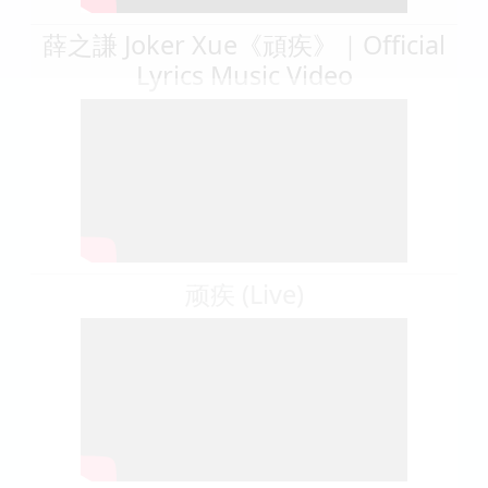
薛之謙 Joker Xue《頑疾》｜Official
Lyrics Music Video
顽疾 (Live)