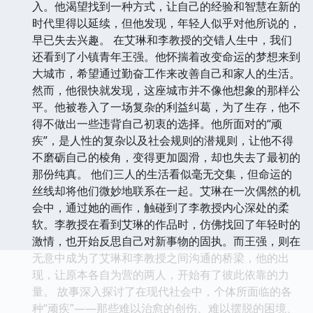
入。他渴望找到一种方式，让自己的经验和智慧在新的
时代里得以延续，但他发现，年轻人似乎对他所说的，
早已失去兴趣。 在艾琳和李教授的交错人生中，我们
还看到了小镇青年王强。他怀揣着改变命运的梦想来到
大城市，希望通过勤奋工作来改善自己和家人的生活。
然而，他很快就发现，这座城市并不像他想象的那样公
平。他被卷入了一场复杂的利益纠葛，为了生存，他不
得不做出一些违背自己初衷的选择。他所面对的“顽
疾”，是人性的复杂以及社会规则的潜规则，让他不得
不磨砺自己的棱角，变得更加圆滑，却也失去了最初的
那份纯真。 他们三人的生活看似毫无交集，但命运的
丝线却将他们微妙地联系在一起。艾琳在一次偶然的机
会中，通过她的画作，触碰到了李教授内心深处的柔
软。李教授在看到艾琳的作品时，仿佛找回了年轻时的
激情，也开始反思自己对新事物的固执。而王强，则在
无意中成为了艾琳和李教授之间沟通的桥梁，他的出
现，让原本各自为营的两人，开始有了彼此依靠的力
量。 故事深入探讨了在现代社会中，个体所面临的各
种“顽疾”——那些难以治愈的创伤、难以摆脱的困境、