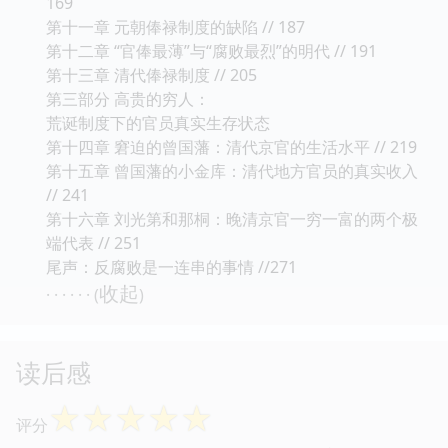
169
第十一章 元朝俸禄制度的缺陷 // 187
第十二章 “官俸最薄”与“腐败最烈”的明代 // 191
第十三章 清代俸禄制度 // 205
第三部分 高贵的穷人：
荒诞制度下的官员真实生存状态
第十四章 窘迫的曾国藩：清代京官的生活水平 // 219
第十五章 曾国藩的小金库：清代地方官员的真实收入
// 241
第十六章 刘光第和那桐：晚清京官一穷一富的两个极
端代表 // 251
尾声：反腐败是一连串的事情 //271
收起
· · · · · · (
)
读后感
☆
☆
☆
☆
☆
评分