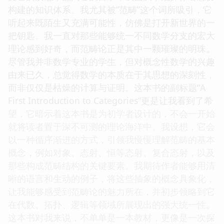
构建的知识体系。我尤其被“范畴”这个词所吸引，它
听起来既陌生又充满可能性，仿佛是打开新世界的一
把钥匙。我一直对那些能够统一不同数学分支的宏大
理论感到好奇，而范畴论正是其中一颗璀璨的明珠。
尽管我并非数学专业的学生，但对概念性数学的兴趣
由来已久，总觉得数学的本质在于其思想的深刻性，
而非仅仅是枯燥的计算与证明。这本书的副标题“A
First Introduction to Categories”更是让我看到了希
望，它暗示着这本书是为初学者设计的，不会一开始
就将读者置于深不可测的理论海洋中。我设想，它会
以一种循序渐进的方式，引领我慢慢理解范畴的基本
概念，例如对象、态射、恒等态射、复合态射，以及
那些构成范畴结构的关键要素。我期待作者能够用清
晰的语言和生动的例子，将这些抽象的概念具象化，
让我能够感受到范畴论的魅力所在，并初步领略到它
在代数、拓扑、逻辑等领域所展现出的强大统一性。
这本书对我来说，不单单是一本教材，更像是一次探