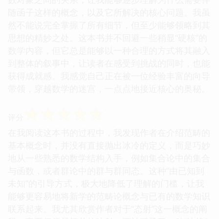
随函子这样的概念，以及它所解决的核心问题。我虽
然不能说完全掌握了所有细节，但至少能够领略到其
思想的精妙之处。这本书并不回避一些稍显“硬核”的
数学内容，但它总是能够以一种合理的方式将其融入
到整体的叙事中，让读者在感受到挑战的同时，也能
获得成就感。我感觉自己正在被一位经验丰富的向导
带领，穿越数学的迷宫，一点点地接近核心的奥秘。
☆
☆
☆
☆
☆
评分
在我阅读这本书的过程中，我发现作者在介绍范畴的
基本概念时，并没有直接抛出冰冷的定义，而是巧妙
地从一些熟悉的数学结构入手，例如集合论中的集合
与函数，或者群论中的群与群同态。这种“由已知到
未知”的引导方式，极大地降低了理解的门槛，让我
能够更容易地将新学的范畴论概念与已有的数学知识
联系起来。我尤其欣赏作者对于“态射”这一概念的阐