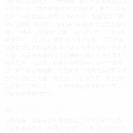
这种对关系的强调，让我看到了数学世界更加动态和
互联的一面。书中对“自然变换”的解释，更是让我感
受到了一种数学上的“和谐”与“对称”。它描述了不同
函子之间的“等价性”，如同在不同的数学语言之间找
到了一种共同的“翻译”规则。我开始思考，在很多数
学证明中，我们所追求的“简洁”和“优雅”，是否也与
这种数学上的和谐性有关？这本书并没有提供大量的
习题，更多的是通过概念的阐述和例子的展示来引导
读者思考。我发现，我经常会在阅读完某一个章节
后，停下来反复咀嚼，试图将书中的思想与我已有的
数学知识融会贯通。我感觉自己正在学习一种更深层
次的数学思维方式，一种能够超越具体数学分支，去
理解数学本质的方法。
☆
☆
☆
☆
☆
评分
在我看来，这本书的价值远不止于介绍范畴论本身。
它更像是在培养一种“数学思维”。作者通过范畴论的