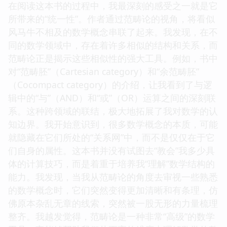
在阅读这本书的过程中，我最深刻的感受之一就是它
所带来的“统一性”。作者通过范畴论的视角，将看似
风马牛不相及的数学概念串联了起来。我发现，在不
同的数学领域中，存在着许多相似的结构和关系，而
范畴论正是揭示这些相似性的强大工具。例如，书中
对“范畴胚”（Cartesian category）和“余范畴胚”
（Cocompact category）的介绍，让我看到了与逻
辑中的“与”（AND）和“或”（OR）运算之间的深刻联
系。这种跨领域的联结，极大地拓展了我对数学的认
知边界。我开始意识到，很多数学概念的本质，可能
就隐藏在它们所处的“关系网”中，而不是仅仅在于它
们自身的属性。这本书并没有试图去“教会”我多少具
体的计算技巧，而是着重于培养我“理解”数学结构的
能力。我发现，当我从范畴论的角度去审视一些熟悉
的数学概念时，它们突然变得更加清晰和有条理，仿
佛原本杂乱无章的线索，突然被一股无形的力量梳理
整齐。我越发觉得，范畴论是一种非常“高级”的数学