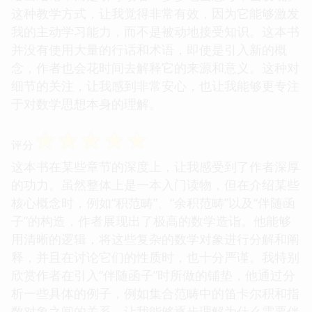
这种教学方式，让我觉得非常有效，因为它能够激发
我的主动学习能力，而不是被动地接受知识。这本书
并没有使用大量的行话和术语，即使是引入新的概
念，作者也会花时间去解释它的来源和意义。这种对
细节的关注，让我感到非常安心，也让我能够更专注
于对数学思想本身的理解。
☆
☆
☆
☆
☆
评分
这本书在某些章节的深度上，让我感受到了作者深厚
的功力。虽然整体上是一本入门读物，但在介绍某些
核心概念时，例如“积范畴”、“余积范畴”以及“伴随函
子”的构造，作者展现出了极高的数学造诣。他能够
用清晰的逻辑，将这些复杂的数学对象进行分解和阐
释，并且在讨论它们的性质时，也十分严谨。我特别
欣赏作者在引入“伴随函子”时所做的铺垫，他通过分
析一些具体的例子，例如集合范畴中的笛卡尔积和指
数对象之间的关系，让我能够逐步理解为什么需要伴