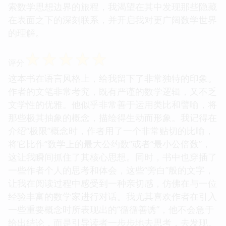
索数学思想边界的旅程，我渴望在其中发现那些隐藏
在表面之下的深刻联系，并开启我对更广阔数学世界
的理解。
☆
☆
☆
☆
☆
评分
这本书在语言风格上，给我留下了非常独特的印象。
作者的文笔非常考究，既有严谨的数学逻辑，又不乏
文学性的优雅。他似乎非常善于运用类比和譬喻，将
那些极其抽象的概念，描绘得生动而形象。我记得在
介绍“极限”概念时，作者用了一个非常贴切的比喻，
将它比作“数学上的最大公约数”或者“最小公倍数”，
这让我瞬间抓住了其核心思想。同时，书中也穿插了
一些作者个人的思考和体会，这些“旁白”般的文字，
让我在阅读过程中感受到一种亲切感，仿佛在与一位
经验丰富的数学家进行对话。我尤其喜欢作者在引入
一些重要概念时所表现出的“循循善诱”，他不会急于
给出结论，而是引导读者一步步地去思考，去发现。