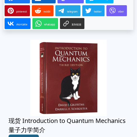
pinterest
reddit
telegram
twitter
viber
vkontakte
whatsapp
复制链接
现货 Introduction to Quantum Mechanics
量子力学简介