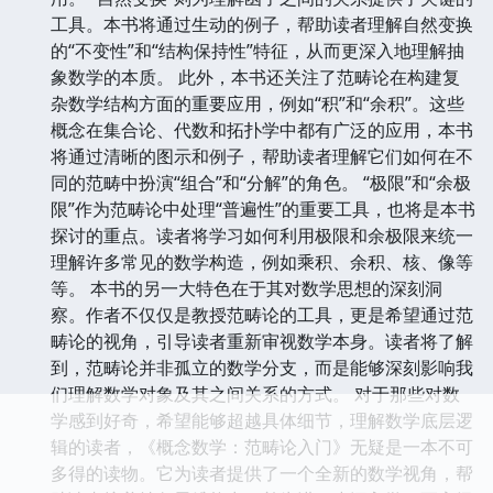
工具。本书将通过生动的例子，帮助读者理解自然变换
的“不变性”和“结构保持性”特征，从而更深入地理解抽
象数学的本质。 此外，本书还关注了范畴论在构建复
杂数学结构方面的重要应用，例如“积”和“余积”。这些
概念在集合论、代数和拓扑学中都有广泛的应用，本书
将通过清晰的图示和例子，帮助读者理解它们如何在不
同的范畴中扮演“组合”和“分解”的角色。 “极限”和“余极
限”作为范畴论中处理“普遍性”的重要工具，也将是本书
探讨的重点。读者将学习如何利用极限和余极限来统一
理解许多常见的数学构造，例如乘积、余积、核、像等
等。 本书的另一大特色在于其对数学思想的深刻洞
察。作者不仅仅是教授范畴论的工具，更是希望通过范
畴论的视角，引导读者重新审视数学本身。读者将了解
到，范畴论并非孤立的数学分支，而是能够深刻影响我
们理解数学对象及其之间关系的方式。 对于那些对数
学感到好奇，希望能够超越具体细节，理解数学底层逻
辑的读者，《概念数学：范畴论入门》无疑是一本不可
多得的读物。它为读者提供了一个全新的数学视角，帮