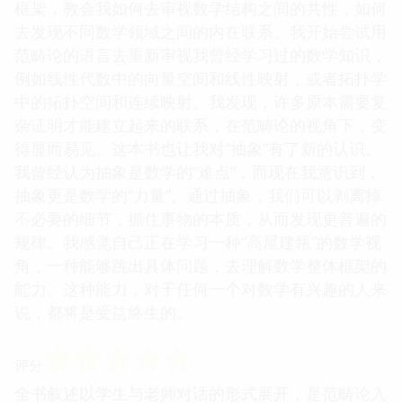
框架，教会我如何去审视数学结构之间的共性，如何
去发现不同数学领域之间的内在联系。我开始尝试用
范畴论的语言去重新审视我曾经学习过的数学知识，
例如线性代数中的向量空间和线性映射，或者拓扑学
中的拓扑空间和连续映射。我发现，许多原本需要复
杂证明才能建立起来的联系，在范畴论的视角下，变
得显而易见。这本书也让我对“抽象”有了新的认识。
我曾经认为抽象是数学的“难点”，而现在我意识到，
抽象更是数学的“力量”。通过抽象，我们可以剥离掉
不必要的细节，抓住事物的本质，从而发现更普遍的
规律。我感觉自己正在学习一种“高屋建瓴”的数学视
角，一种能够跳出具体问题，去理解数学整体框架的
能力。这种能力，对于任何一个对数学有兴趣的人来
说，都将是受益终生的。
☆
☆
☆
☆
☆
评分
全书叙述以学生与老师对话的形式展开，是范畴论入