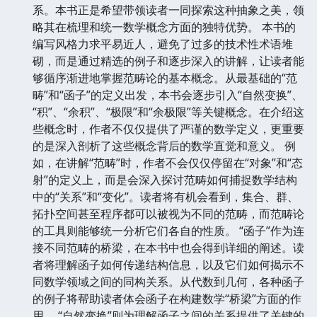
系。本书正是希望带领读者一同探索这种抽象之美，领
略其在梳理和统一数学概念方面的独特优势。 本书的
编写风格力求平易近人，避免了过多的技术性术语堆
砌，而是通过精选的例子和逐步深入的讲解，让读者能
够循序渐进地掌握范畴论的基本概念。从最基础的“范
畴”和“函子”的定义出发，本书会逐步引入“自然变换”、
“积”、“余积”、“极限”和“余极限”等关键概念。在介绍这
些概念时，作者不仅仅提供了严谨的数学定义，更重要
的是深入剖析了这些概念背后的数学直觉和意义。 例
如，在讲解“范畴”时，作者不会仅仅停留在“对象”和“态
射”的定义上，而是会深入探讨范畴如何捕捉数学结构
中的“关系”和“变化”。读者将有机会看到，集合、群、
拓扑空间甚至程序都可以被视为不同的范畴，而范畴论
的工具则能够统一分析它们各自的性质。 “函子”作为连
接不同范畴的桥梁，在本书中也会得到详细的阐述。读
者将理解函子如何传递结构信息，以及它们如何揭示不
同数学领域之间的同构关系。从代数到几何，各种函子
的例子将帮助读者体会函子在构建数学“桥梁”方面的作
用。 “自然变换”则为理解函子之间的关系提供了关键的