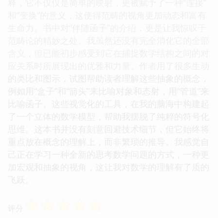
释，它不仅仅是简单的映射，更被赋予了一种“连接”
和“变换”的意义，这使得范畴的视角更加动态和富有
生命力。书中对“伴随函子”的介绍，更是让我惊叹于
范畴论的精妙之处。我虽然还没有完全消化它的全部
含义，但已能初步感受到它在捕捉数学结构之间的对
应关系时所展现出的优雅和力量。作者用了很多生动
的类比和图示，试图帮助读者理解这些抽象的概念，
例如用“盒子”和“箭头”来比喻对象和态射，用“管道”来
比喻函子。这些视觉化的工具，在我的脑海中构建起
了一个立体的数学模型，帮助我摆脱了纯粹的符号化
思维。这本书并没有刻意回避技术细节，但它始终将
重点放在概念的理解上，而非繁琐的推导。我感觉自
己正在学习一种全新的思考数学问题的方式，一种更
加宏观和抽象的视角，这让我对数学的理解有了质的
飞跃。
☆
☆
☆
☆
☆
评分