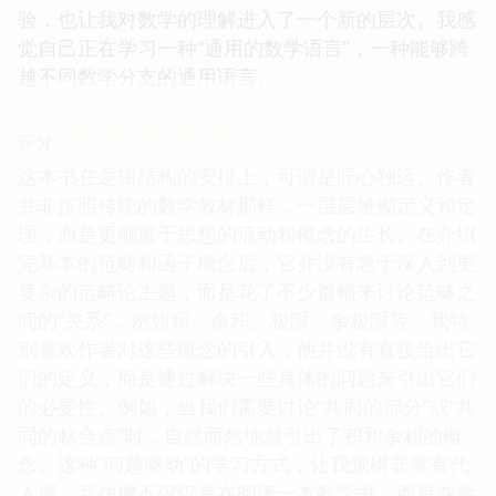
验，也让我对数学的理解进入了一个新的层次。我感
觉自己正在学习一种“通用的数学语言”，一种能够跨
越不同数学分支的通用语言。
☆
☆
☆
☆
☆
评分
这本书在逻辑结构的安排上，可谓是匠心独运。作者
并非按照传统的数学教材那样，一层层堆砌定义和定
理，而是更侧重于思想的流动和概念的生长。在介绍
完基本的范畴和函子概念后，它并没有急于深入到更
复杂的范畴论主题，而是花了不少篇幅来讨论范畴之
间的“关系”，例如积、余积、极限、余极限等。我特
别喜欢作者对这些概念的引入，他并没有直接给出它
们的定义，而是通过解决一些具体的问题来引出它们
的必要性。例如，当我们需要讨论“共同的部分”或“共
同的粘合点”时，自然而然地就引出了积和余积的概
念。这种“问题驱动”的学习方式，让我觉得非常有代
入感，我仿佛不仅仅是在阅读一本数学书，而是在参